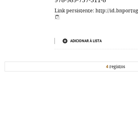
978-989-757-311-8
Link persistente: http://id.bnportu
ADICIONAR À LISTA
4
registos