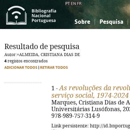
PT
EN
FR
Sobre
Pesquisa
Sobre a Bibliografia Nacional
Simples
Conhecimento, Informação...
Conhecimento, Informação...
Combinada
A
Resultado de pesquisa
Ciências sociais...
Ciências sociais...
Autor:=ALMEIDA, CRISTIANA DIAS DE
Arte, desporto...
Arte, desporto...
4
registos encontrados
ADICIONAR TODOS
|
RETIRAR TODOS
As revoluções da revolu
1 -
serviço social, 1974-2024
Marques, Cristiana Dias de A
Universitárias Lusófonas, 2025.
978-989-757-314-9
Link persistente: http://id.bnportu