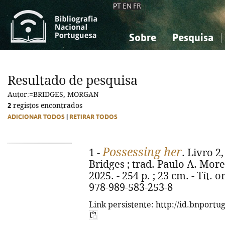
PT
EN
FR
Sobre
Pesquisa
Sobre a Bibliografia Nacional
Simples
Conhecimento, Informação...
Conhecimento, Informação...
Combinada
A
Resultado de pesquisa
Ciências sociais...
Ciências sociais...
Autor:=BRIDGES, MORGAN
Arte, desporto...
Arte, desporto...
2
registos encontrados
ADICIONAR TODOS
|
RETIRAR TODOS
Possessing her
1 -
. Livro 
Bridges ; trad. Paulo A. Moreir
2025. - 254 p. ; 23 cm. - Tít.
978-989-583-253-8
Link persistente: http://id.bnportu