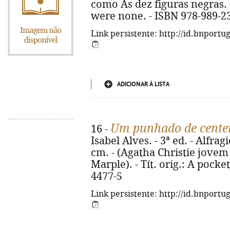
como As dez figuras negras. -
were none. - ISBN 978-989-2
Link persistente: http://id.bnportu
ADICIONAR À LISTA
Um punhado de cente
16 -
Isabel Alves. - 3ª ed. - Alfragi
cm. - (Agatha Christie jovem
Marple). - Tít. orig.: A pocket
4477-5
Link persistente: http://id.bnportu