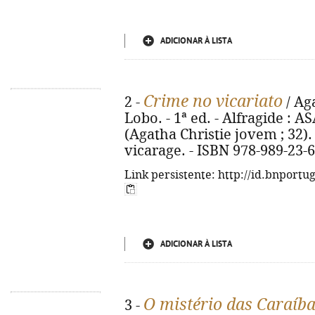
ADICIONAR À LISTA
Crime no vicariato
2 -
/ Aga
Lobo. - 1ª ed. - Alfragide : AS
(Agatha Christie jovem ; 32). 
vicarage. - ISBN 978-989-23-
Link persistente: http://id.bnportu
ADICIONAR À LISTA
O mistério das Caraíb
3 -