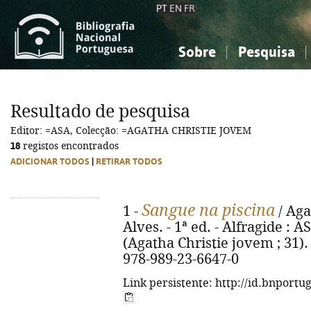
PT
EN
FR
Sobre
Pesquisa
Sobre a Bibliografia Nacional
Simples
Conhecimento, Informação...
Conhecimento, Informação...
Combinada
A
Resultado de pesquisa
Ciências sociais...
Ciências sociais...
Editor: =ASA, Colecção: =AGATHA CHRISTIE JOVEM
Arte, desporto...
Arte, desporto...
18
registos encontrados
ADICIONAR TODOS
|
RETIRAR TODOS
Sangue na piscina
1 -
/ Aga
Alves. - 1ª ed. - Alfragide : AS
(Agatha Christie jovem ; 31). 
978-989-23-6647-0
Link persistente: http://id.bnportu