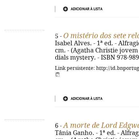
ADICIONAR À LISTA
O mistério dos sete rel
5 -
Isabel Alves. - 1ª ed. - Alfragi
cm. - (Agatha Christie jovem ;
dials mystery. - ISBN 978-98
Link persistente: http://id.bnportu
ADICIONAR À LISTA
A morte de Lord Edgw
6 -
Tânia Ganho. - 1ª ed. - Alfragi