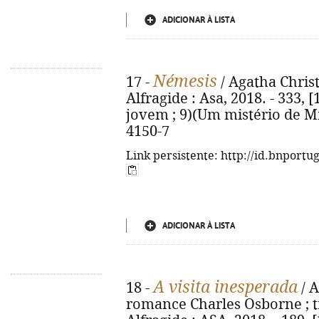
ADICIONAR À LISTA
Némesis
17 -
/ Agatha Christi
Alfragide : Asa, 2018. - 333, [
jovem ; 9)(Um mistério de Mi
4150-7
Link persistente: http://id.bnportu
ADICIONAR À LISTA
A visita inesperada
18 -
/ A
romance Charles Osborne ; tr