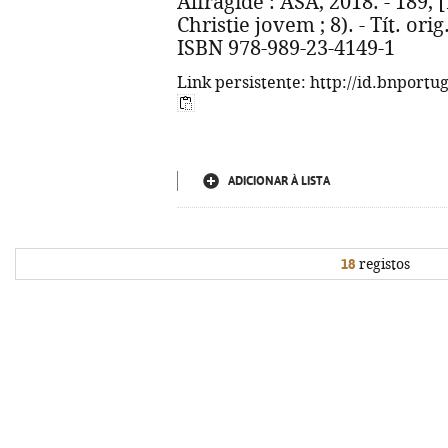
Alfragide : ASA, 2018. - 189, [1
Christie jovem ; 8). - Tít. or
ISBN 978-989-23-4149-1
Link persistente: http://id.bnportu
ADICIONAR À LISTA
18
registos