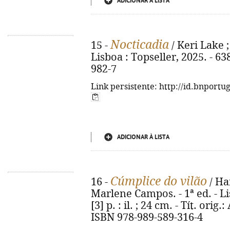
ADICIONAR À LISTA
Nocticadia
15 -
/ Keri Lake ;
Lisboa : Topseller, 2025. - 63
982-7
Link persistente: http://id.bnportu
ADICIONAR À LISTA
Cúmplice do vilão
16 -
/ Ha
Marlene Campos. - 1ª ed. - Lis
[3] p. : il. ; 24 cm. - Tít. orig
ISBN 978-989-589-316-4