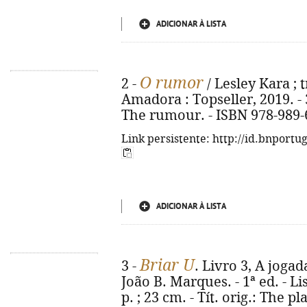
ADICIONAR À LISTA
O rumor
2 -
/ Lesley Kara ; t
Amadora : Topseller, 2019. - 31
The rumour. - ISBN 978-989-
Link persistente: http://id.bnportu
ADICIONAR À LISTA
Briar U
3 -
. Livro 3, A jogad
João B. Marques. - 1ª ed. - Lis
p. ; 23 cm. - Tít. orig.: The p