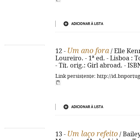
ADICIONAR À LISTA
Um ano fora
12 -
/ Elle Ken
Loureiro. - 1ª ed. - Lisboa : T
- Tít. orig.: Girl abroad. - I
Link persistente: http://id.bnportu
ADICIONAR À LISTA
Um laço refeito
13 -
/ Baile