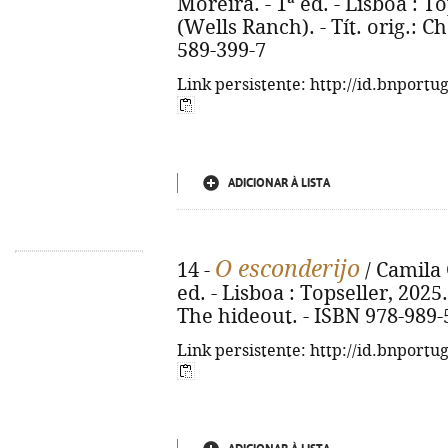
Moreira. - 1ª ed. - Lisboa : To
(Wells Ranch). - Tít. orig.: C
589-399-7
Link persistente: http://id.bnportu
ADICIONAR À LISTA
O esconderijo
14 -
/ Camila G
ed. - Lisboa : Topseller, 2025. 
The hideout. - ISBN 978-989-
Link persistente: http://id.bnportu