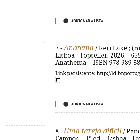
ADICIONAR À LISTA
Anátema
7 -
/ Keri Lake ; tr
Lisboa : Topseller, 2026. - 655 p
Anathema. - ISBN 978-989-58
Link persistente: http://id.bnportu
ADICIONAR À LISTA
Uma tarefa difícil
8 -
/ Pen
Campos. - 1ª ed. - Lisboa : Top