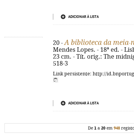
ADICIONAR À LISTA
A biblioteca da meia-n
20 -
Mendes Lopes. - 18ª ed. - Lisb
23 cm. - Tít. orig.: The midni
518-3
Link persistente: http://id.bnportu
ADICIONAR À LISTA
De
1
a
20
em
948
regist