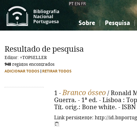
PT
EN
FR
Sobre
Pesquisa
Sobre a Bibliografia Nacional
Simples
Conhecimento, Informação...
Conhecimento, Informação...
Combinada
A
Resultado de pesquisa
Ciências sociais...
Ciências sociais...
Editor: =TOPSELLER
Arte, desporto...
Arte, desporto...
948
registos encontrados
ADICIONAR TODOS
|
RETIRAR TODOS
Branco ósseo
1 -
/ Ronald M
Guerra. - 1ª ed. - Lisboa : Top
Tít. orig.: Bone white. - ISB
Link persistente: http://id.bnportu