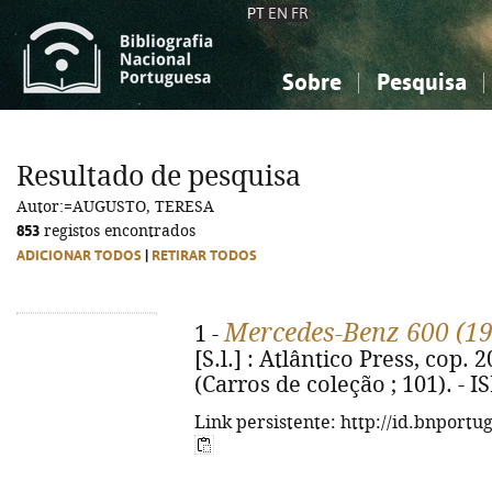
PT
EN
FR
Sobre
Pesquisa
Sobre a Bibliografia Nacional
Simples
Conhecimento, Informação...
Conhecimento, Informação...
Combinada
A
Resultado de pesquisa
Ciências sociais...
Ciências sociais...
Autor:=AUGUSTO, TERESA
Arte, desporto...
Arte, desporto...
853
registos encontrados
ADICIONAR TODOS
|
RETIRAR TODOS
Mercedes-Benz 600 (1
1 -
[S.l.] : Atlântico Press, cop. 20
(Carros de coleção ; 101). - 
Link persistente: http://id.bnportu