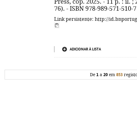
Press, cop. 2025. - 11 p. : il. 
76). - ISBN 978-989-571-510-7
Link persistente: http://id.bnportu
ADICIONAR À LISTA
De
1
a
20
em
853
regist