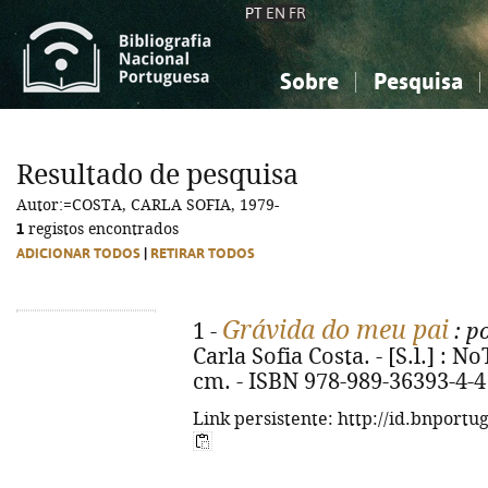
PT
EN
FR
Sobre
Pesquisa
Sobre a Bibliografia Nacional
Simples
Conhecimento, Informação...
Conhecimento, Informação...
Combinada
A
Resultado de pesquisa
Ciências sociais...
Ciências sociais...
Autor:=COSTA, CARLA SOFIA, 1979-
Arte, desporto...
Arte, desporto...
1
registos encontrados
ADICIONAR TODOS
|
RETIRAR TODOS
Grávida do meu pai
1 -
: p
Carla Sofia Costa. - [S.l.] : NoT
cm. - ISBN 978-989-36393-4-4
Link persistente: http://id.bnportu