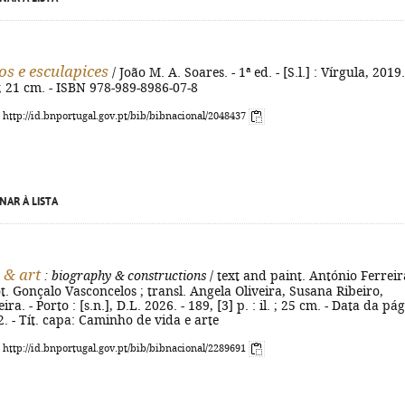
os e esculapices
/ João M. A. Soares. - 1ª ed. - [S.l.] : Vírgula, 2019.
l. ; 21 cm. - ISBN 978-989-8986-07-8
: http://id.bnportugal.gov.pt/bib/bibnacional/2048437
NAR À LISTA
 & art
: biography & constructions
/ text and paint. António Ferreir
ot. Gonçalo Vasconcelos ; transl. Angela Oliveira, Susana Ribeiro,
ira. - Porto : [s.n.], D.L. 2026. - 189, [3] p. : il. ; 25 cm. - Data da pág
2. - Tít. capa: Caminho de vida e arte
: http://id.bnportugal.gov.pt/bib/bibnacional/2289691