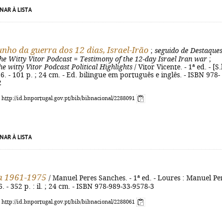
NAR À LISTA
nho da guerra dos 12 dias, Israel-Irão
;
seguido de Destaque
The Witty Vitor Podcast
=
Testimony of the 12-day Israel Iran war
;
e witty Vitor Podcast Political Highlights
/ Vitor Vicente. - 1ª ed. - [S.l
6. - 101 p. ; 24 cm. - Ed. bilingue em português e inglês. - ISBN 978-
2
: http://id.bnportugal.gov.pt/bib/bibnacional/2288091
NAR À LISTA
a 1961-1975
/ Manuel Peres Sanches. - 1ª ed. - Loures : Manuel Pe
 - 352 p. : il. ; 24 cm. - ISBN 978-989-33-9578-3
: http://id.bnportugal.gov.pt/bib/bibnacional/2288061