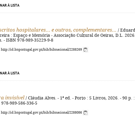
NAR À LISTA
scritos hospitalares... e outros, complementares...
/ Eduar
iceira : Espaço e Memória - Associação Cultural de Oeiras, D.L. 2026.
m. - ISBN 978-989-35229-9-8
: http://id.bnportugal.gov.pt/bib/bibnacional/2288269
NAR À LISTA
a invisível
/ Cláudia Alves. - 1ª ed. - Porto : 5 Livros, 2026. - 90 p. : i
N 978-989-586-336-5
: http://id.bnportugal.gov.pt/bib/bibnacional/2288086