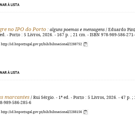
NAR À LISTA
re no IPO do Porto
: alguns poemas e mensagens
/ Eduardo Pin
 ed. - Porto : 5 Livros, 2026. - 167 p. ; 21 cm. - ISBN 978-989-586-271
: http://id.bnportugal.gov.pt/bib/bibnacional/2288752
NAR À LISTA
s marcantes
/ Rui Sérgio. - 1ª ed. - Porto : 5 Livros, 2026. - 47 p. ;
78-989-586-285-6
: http://id.bnportugal.gov.pt/bib/bibnacional/2288156