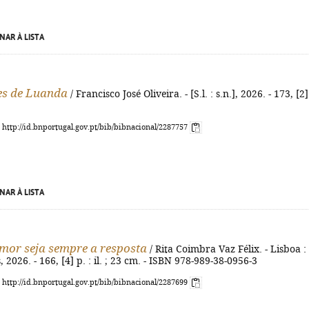
NAR À LISTA
es de Luanda
/ Francisco José Oliveira. - [S.l. : s.n.], 2026. - 173, [2]
: http://id.bnportugal.gov.pt/bib/bibnacional/2287757
NAR À LISTA
mor seja sempre a resposta
/ Rita Coimbra Vaz Félix. - Lisboa :
2026. - 166, [4] p. : il. ; 23 cm. - ISBN 978-989-38-0956-3
: http://id.bnportugal.gov.pt/bib/bibnacional/2287699