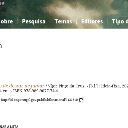
FR
Sobre
Pesquisa
Temas
Editores
Tipo 
obre a Bibliografia Nacional
imples
onhecimento, Informação...
onhecimento, Informação...
Combinada
A minha lista
Como utilizar
Filosofia, psicologia...
Filosofia, psicologia...
Perguntas frequente
a
iências sociais...
iências sociais...
Ciências exatas e naturais...
Ciências exatas e naturais...
rte, desporto...
rte, desporto...
Literatura, linguística...
Literatura, linguística...
o de deixar de fumar
/ Vítor Pinto da Cruz. - [S.l.] : Ideia-Fixa, 202
 24 cm. - ISBN 978-989-9077-74-4
: http://id.bnportugal.gov.pt/bib/bibnacional/2131510
NAR À LISTA