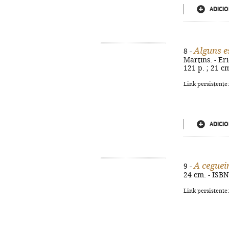
ADICIO
Alguns e
8 -
Martins. - Er
121 p. ; 21 c
Link persistente
ADICIO
A cegueir
9 -
24 cm. - ISB
Link persistente