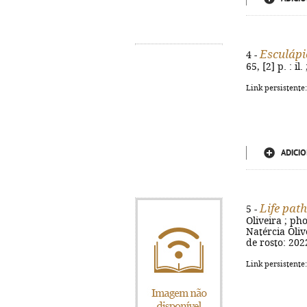
Esculápi
4 -
65, [2] p. : i
Link persistente
ADICIO
Life path
5 -
Oliveira ; ph
Natércia Olive
de rosto: 202
Link persistente