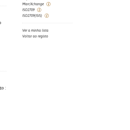
MarcXchange
ISO2709
ISO2709(ISIS)
o
Ver a minha lista
Voltar ao registo
to :