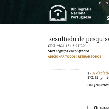
PT
EN
S
S
C
C
Resultado de pesquis
C
C
CDU: =821.134.3-94"20"
A
A
5489
registos encontrados
ADICIONAR TODOS
|
RETIRAR TODOS
A decisã
1 -
172, [2] p. ;
Link persistente
ADICIO