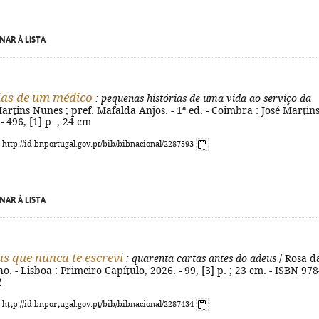
NAR À LISTA
as de um médico
: pequenas histórias de uma vida ao serviço da
Martins Nunes ; pref. Mafalda Anjos. - 1ª ed. - Coimbra : José Martin
- 496, [1] p. ; 24 cm
: http://id.bnportugal.gov.pt/bib/bibnacional/2287593
NAR À LISTA
as que nunca te escrevi
: quarenta cartas antes do adeus
/ Rosa d
. - Lisboa : Primeiro Capítulo, 2026. - 99, [3] p. ; 23 cm. - ISBN 978
2
: http://id.bnportugal.gov.pt/bib/bibnacional/2287434