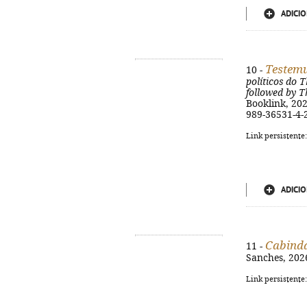
ADICIO
Testemu
10 -
políticos do 
followed by Th
Booklink, 202
989-36531-4-
Link persistente
ADICIO
Cabind
11 -
Sanches, 2026.
Link persistente