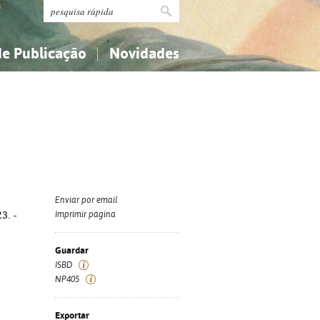
de Publicação
Novidades
s
Religião...
Religião...
Ciências aplicadas...
Ciências aplicadas...
História, geografia, biografias...
História, geografia, biografias...
Enviar por email
3. -
Imprimir página
Guardar
ISBD
NP405
Exportar