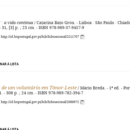
r
: a vida continua
/ Catarina Rato Grou. - Lisboa : São Paulo : Chiad
- 31, [3] p. ; 23 cm. - ISBN 978-989-37-9457-9
: http://id.bnportugal.gov.pt/bib/bibnacional/2211707
NAR À LISTA
 de um voluntário em Timor-Leste
/ Mário Breda. - 1ª ed. - Por
1. - 308 p. ; 24 cm. - ISBN 978-989-782-394-7
: http://id.bnportugal.gov.pt/bib/bibnacional/2086972
NAR À LISTA