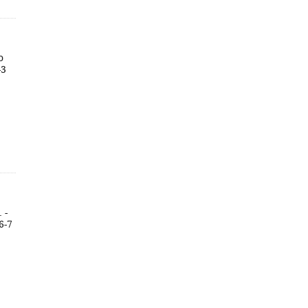
o
-3
 -
6-7