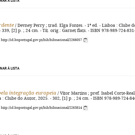
NAR À LISTA
rdente
/ Devney Perry ; trad. Elga Fontes. - 1ª ed. - Lisboa : Clube d
 339, [2] p. ; 24 cm. - Tít. orig.: Garnet flats. - ISBN 978-989-724-831
: http://id.bnportugal.gov.pt/bib/bibnacional/2266057
NAR À LISTA
ela integração europeia
/ Vítor Martins ; pref. Isabel Corte-Real.
oa : Clube do Autor, 2025. - 302, [1] p. ; 24 cm. - ISBN 978-989-724-84
: http://id.bnportugal.gov.pt/bib/bibnacional/2263814