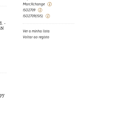
MarcXchange
ISO2709
ISO2709(ISIS)
. -
SBN
Ver a minha lista
Voltar ao registo
ppy