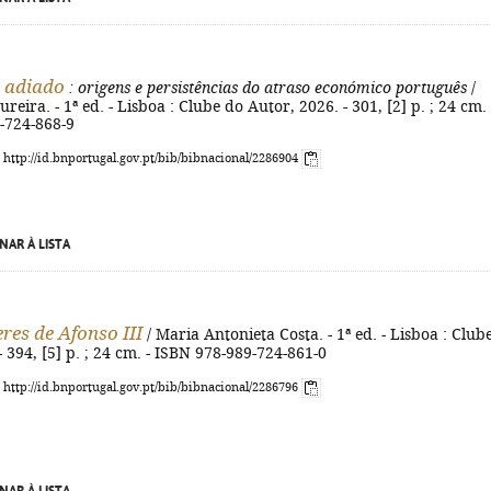
 adiado
: origens e persistências do atraso económico português
/
eira. - 1ª ed. - Lisboa : Clube do Autor, 2026. - 301, [2] p. ; 24 cm. 
-724-868-9
: http://id.bnportugal.gov.pt/bib/bibnacional/2286904
NAR À LISTA
res de Afonso III
/ Maria Antonieta Costa. - 1ª ed. - Lisboa : Club
- 394, [5] p. ; 24 cm. - ISBN 978-989-724-861-0
: http://id.bnportugal.gov.pt/bib/bibnacional/2286796