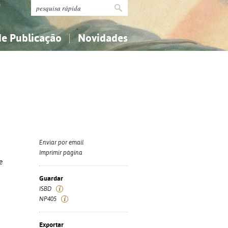
de Publicação
Novidades
s
Religião...
Religião...
Ciências aplicadas...
Ciências aplicadas...
História, geografia, biografias...
História, geografia, biografias...
Enviar por email
Imprimir página
e
Guardar
ISBD
NP405
Exportar