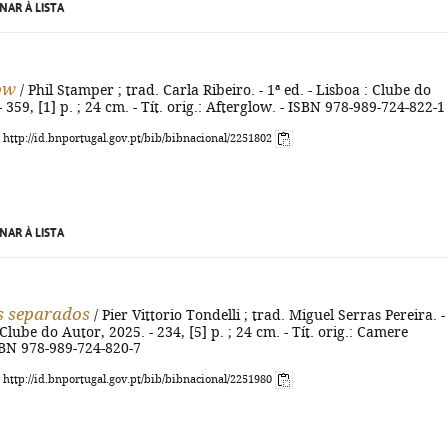
NAR À LISTA
ow
/ Phil Stamper ; trad. Carla Ribeiro. - 1ª ed. - Lisboa : Clube do
 359, [1] p. ; 24 cm. - Tít. orig.: Afterglow. - ISBN 978-989-724-822-1
: http://id.bnportugal.gov.pt/bib/bibnacional/2251802
NAR À LISTA
s separados
/ Pier Vittorio Tondelli ; trad. Miguel Serras Pereira. -
 Clube do Autor, 2025. - 234, [5] p. ; 24 cm. - Tít. orig.: Camere
SBN 978-989-724-820-7
: http://id.bnportugal.gov.pt/bib/bibnacional/2251980