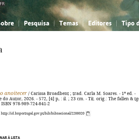
FR
Sobre
Pesquisa
Temas
Editores
Tipo 
obre a Bibliografia Nacional
imples
onhecimento, Informação...
onhecimento, Informação...
Combinada
A minha lista
Como utilizar
Filosofia, psicologia...
Filosofia, psicologia...
Perguntas frequente
a
iências sociais...
iências sociais...
Ciências exatas e naturais...
Ciências exatas e naturais...
rte, desporto...
rte, desporto...
Literatura, linguística...
Literatura, linguística...
do anoitecer
/ Carissa Broadbent ; trad. Carla M. Soares. - 1ª ed. -
 do Autor, 2026. - 572, [4] p, : il. ; 23 cm. - Tít. orig.: The fallen & tg
 - ISBN 978-989-724-841-2
: http://id.bnportugal.gov.pt/bib/bibnacional/2288020
NAR À LISTA