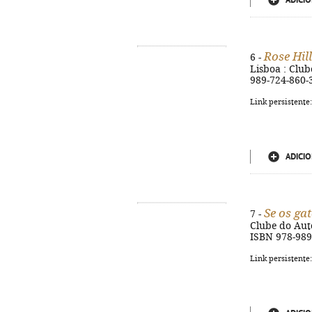
ADICIO
Rose Hill
6 -
Lisboa : Clube
989-724-860-
Link persistente
ADICIO
Se os ga
7 -
Clube do Autor
ISBN 978-989
Link persistente