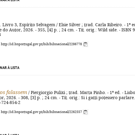
NAR À LISTA
. Livro 3, Espírito Selvagem / Elsie Silver ; trad. Carla Ribeiro. - 1ª ed
 do Autor, 2026. - 355, [4] p. ; 24 cm. - Tít. orig.: Wild side. - ISBN 
3
: http://id.bnportugal.gov.pt/bib/bibnacional/2286778
NAR À LISTA
tos falassem
/ Piergiorgio Pulixi ; trad. Marta Pinho. - 1ª ed. - Lisbo
, 2026. - 308, [3] p. ; 24 cm. - Tít. orig.: Si i gatti potessero parlare.
-724-854-2
: http://id.bnportugal.gov.pt/bib/bibnacional/2262557