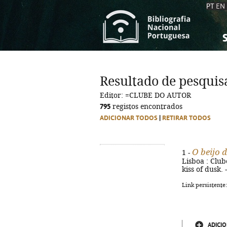
PT
EN
S
S
C
C
Resultado de pesquis
C
C
Editor: =CLUBE DO AUTOR
A
A
795
registos encontrados
ADICIONAR TODOS
|
RETIRAR TODOS
O beijo 
1 -
Lisboa : Clube
kiss of dusk.
Link persistente
ADICIO