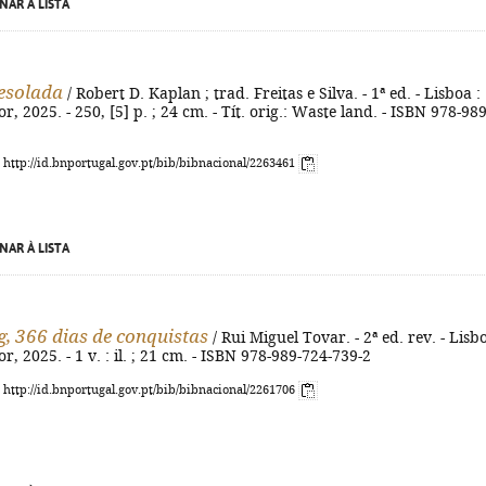
NAR À LISTA
esolada
/ Robert D. Kaplan ; trad. Freitas e Silva. - 1ª ed. - Lisboa :
, 2025. - 250, [5] p. ; 24 cm. - Tít. orig.: Waste land. - ISBN 978-989
: http://id.bnportugal.gov.pt/bib/bibnacional/2263461
NAR À LISTA
g, 366 dias de conquistas
/ Rui Miguel Tovar. - 2ª ed. rev. - Lisbo
, 2025. - 1 v. : il. ; 21 cm. - ISBN 978-989-724-739-2
: http://id.bnportugal.gov.pt/bib/bibnacional/2261706