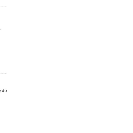
-
e do