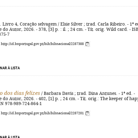
. Livro 4, Coração selvagem / Elsie Silver ; trad. Carla Ribeiro. - 1ª ed
 do Autor, 2026. - 378, [3] p. : il. ; 24 cm. - Tít. orig. Wild card. - I
875-7
: http://id.bnportugal.gov.pt/bib/bibnacional/2287388
NAR À LISTA
 dos dias felizes
/ Barbara Davis ; trad. Dina Antunes. - 1ª ed. -
 do Autor, 2026. - 402, [1] p. ; 24 cm. - Tít. orig.: The keeper of ha
BN 978-989-724-864-1
: http://id.bnportugal.gov.pt/bib/bibnacional/2287201
NAR À LISTA