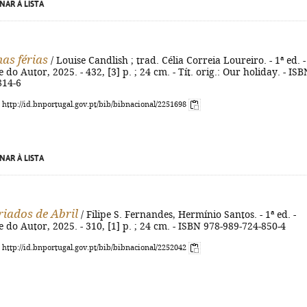
NAR À LISTA
mas férias
/ Louise Candlish ; trad. Célia Correia Loureiro. - 1ª ed. -
 do Autor, 2025. - 432, [3] p. ; 24 cm. - Tít. orig.: Our holiday. - ISB
814-6
: http://id.bnportugal.gov.pt/bib/bibnacional/2251698
NAR À LISTA
iados de Abril
/ Filipe S. Fernandes, Hermínio Santos. - 1ª ed. -
e do Autor, 2025. - 310, [1] p. ; 24 cm. - ISBN 978-989-724-850-4
: http://id.bnportugal.gov.pt/bib/bibnacional/2252042