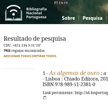
PT
EN
FR
Sobre
Pesquisa
Sobre a Bibliografia Nacional
Simples
Conhecimento, Informação...
Conhecimento, Informação...
Combinada
A
Resultado de pesquisa
Ciências sociais...
Ciências sociais...
CDU: =821.134.3-31"20"
Arte, desporto...
Arte, desporto...
7933
registos encontrados
ADICIONAR TODOS
|
RETIRAR TODOS
As algemas de ouro
1 -
: a
- Lisboa : Chiado Editora, 2015.
ISBN 978-989-51-2381-0
Link persistente: http://id.bnportu