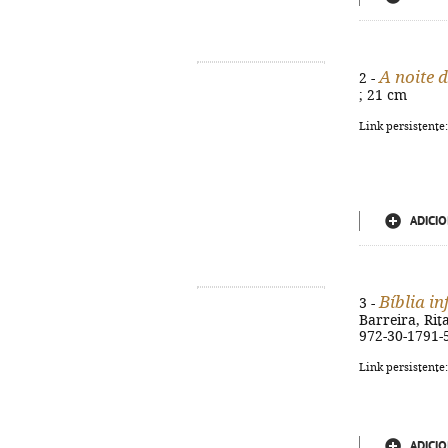
A noite 
2 -
; 21 cm
Link persistente
ADICIO
Bíblia in
3 -
Barreira, Rita
972-30-1791-
Link persistente
ADICIO