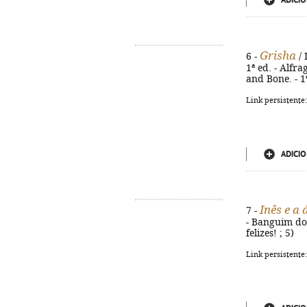
ADICIO
Grisha
6 -
/ 
1ª ed. - Alfra
and Bone. - 1
Link persistente
ADICIO
Inês e a
7 -
- Banguim do M
felizes! ; 5)
Link persistente