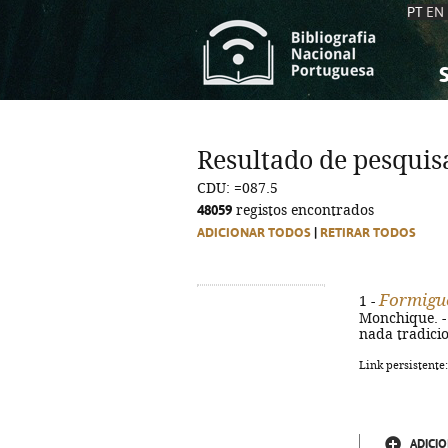
PT
EN
S
S
C
C
Resultado de pesquis
C
C
CDU: =087.5
A
A
48059
registos encontrados
ADICIONAR TODOS
|
RETIRAR TODOS
Formigu
1 -
Monchique. - 1
nada tradicio
Link persistente
ADICIO