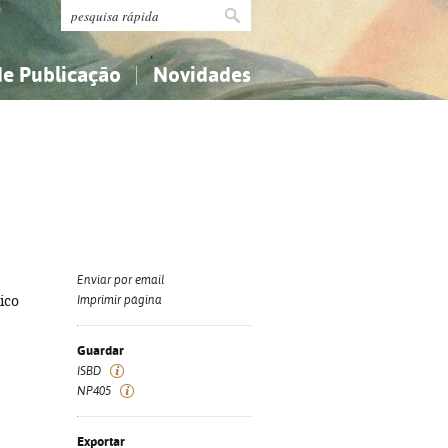
de Publicação
Novidades
s
Religião...
Religião...
Ciências aplicadas...
Ciências aplicadas...
História, geografia, biografias...
História, geografia, biografias...
Enviar por email
ico
Imprimir página
Guardar
ISBD
NP405
Exportar