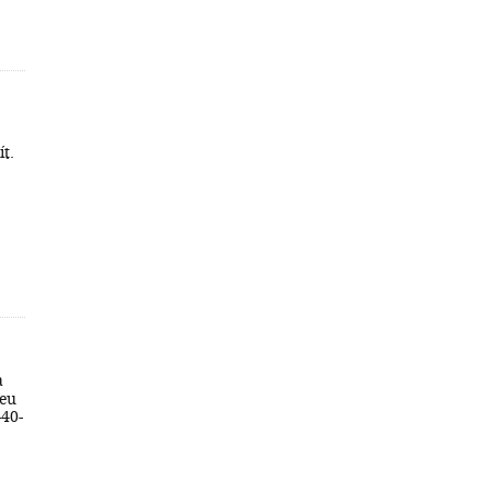
ít.
a
feu
-40-