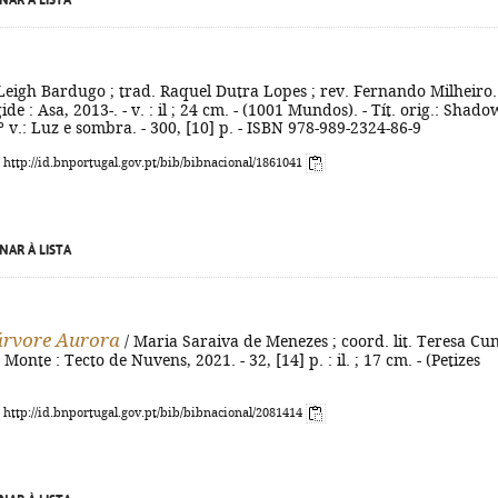
NAR À LISTA
Leigh Bardugo ; trad. Raquel Dutra Lopes ; rev. Fernando Milheiro.
gide : Asa, 2013-. - v. : il ; 24 cm. - (1001 Mundos). - Tít. orig.: Shado
º v.: Luz e sombra. - 300, [10] p. - ISBN 978-989-2324-86-9
: http://id.bnportugal.gov.pt/bib/bibnacional/1861041
NAR À LISTA
 árvore Aurora
/ Maria Saraiva de Menezes ; coord. lit. Teresa Cu
onte : Tecto de Nuvens, 2021. - 32, [14] p. : il. ; 17 cm. - (Petizes
: http://id.bnportugal.gov.pt/bib/bibnacional/2081414