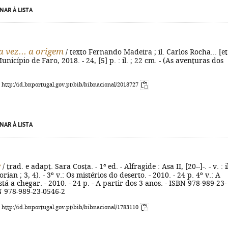
NAR À LISTA
 vez... a origem
/ texto Fernando Madeira ; il. Carlos Rocha... [et
 Município de Faro, 2018. - 24, [5] p. : il. ; 22 cm. - (As aventuras dos
: http://id.bnportugal.gov.pt/bib/bibnacional/2018727
NAR À LISTA
e
/ trad. e adapt. Sara Costa. - 1ª ed. - Alfragide : Asa II, [20--]-. - v. : il
orian ; 3, 4). - 3º v.: Os mistérios do deserto. - 2010. - 24 p. 4º v.: A
tá a chegar. - 2010. - 24 p. - A partir dos 3 anos. - ISBN 978-989-23-
N 978-989-23-0546-2
: http://id.bnportugal.gov.pt/bib/bibnacional/1783110