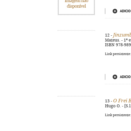
ADICIO
Jinzumb
12 -
Mateus. - 1ª e
ISBN 978-989
Link persistente
ADICIO
O Frei 
13 -
Hugo O. - [S.l
Link persistente