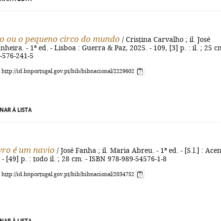
o ou o pequeno circo do mundo
/ Cristina Carvalho ; il. José
eira. - 1ª ed. - Lisboa : Guerra & Paz, 2025. - 109, [3] p. : il. ; 25 cm
-576-241-5
: http://id.bnportugal.gov.pt/bib/bibnacional/2229602
NAR À LISTA
vro é um navio
/ José Fanha ; il. Maria Abreu. - 1ª ed. - [S.l.] : Ace
- [49] p. : todo il. ; 28 cm. - ISBN 978-989-54576-1-8
: http://id.bnportugal.gov.pt/bib/bibnacional/2034752