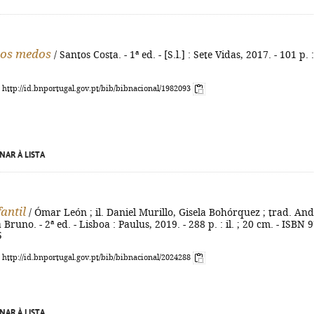
dos medos
/ Santos Costa. - 1ª ed. - [S.l.] : Sete Vidas, 2017. - 101 p. : 
: http://id.bnportugal.gov.pt/bib/bibnacional/1982093
NAR À LISTA
fantil
/ Ómar León ; il. Daniel Murillo, Gisela Bohórquez ; trad. An
 Bruno. - 2ª ed. - Lisboa : Paulus, 2019. - 288 p. : il. ; 20 cm. - ISBN 
5
: http://id.bnportugal.gov.pt/bib/bibnacional/2024288
NAR À LISTA