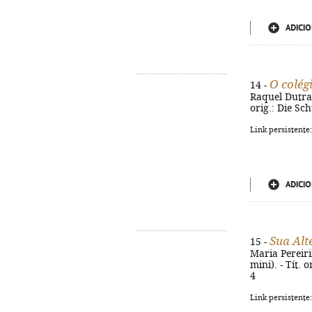
ADICIO
O colég
14 -
Raquel Dutra L
orig.: Die Sc
Link persistente
ADICIO
Sua Alt
15 -
Maria Pereirin
mini). - Tít. 
4
Link persistente