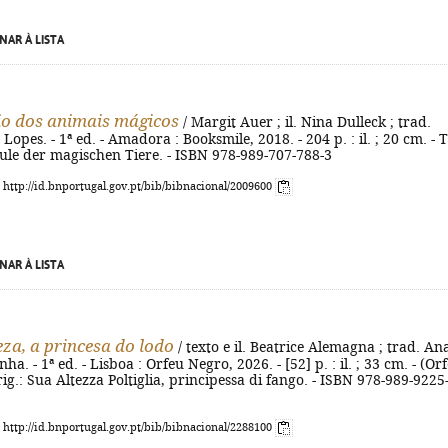
NAR À LISTA
io dos animais mágicos
/ Margit Auer ; il. Nina Dulleck ; trad.
opes. - 1ª ed. - Amadora : Booksmile, 2018. - 204 p. : il. ; 20 cm. - T
hule der magischen Tiere. - ISBN 978-989-707-788-3
: http://id.bnportugal.gov.pt/bib/bibnacional/2009600
NAR À LISTA
eza, a princesa do lodo
/ texto e il. Beatrice Alemagna ; trad. An
ha. - 1ª ed. - Lisboa : Orfeu Negro, 2026. - [52] p. : il. ; 33 cm. - (Or
orig.: Sua Altezza Poltiglia, principessa di fango. - ISBN 978-989-9225
: http://id.bnportugal.gov.pt/bib/bibnacional/2288100