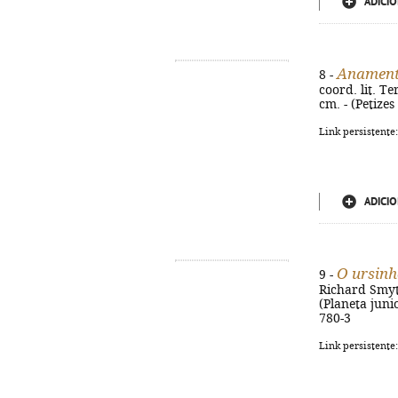
ADICIO
Anament
8 -
coord. lit. T
cm. - (Petizes 
Link persistente
ADICIO
O ursinh
9 -
Richard Smythe
(Planeta junio
780-3
Link persistente