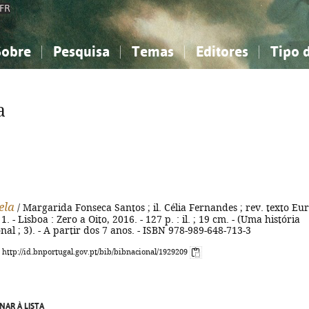
FR
Sobre
Pesquisa
Temas
Editores
Tipo 
obre a Bibliografia Nacional
imples
onhecimento, Informação...
onhecimento, Informação...
Combinada
A minha lista
Como utilizar
Filosofia, psicologia...
Filosofia, psicologia...
Perguntas frequente
a
iências sociais...
iências sociais...
Ciências exatas e naturais...
Ciências exatas e naturais...
rte, desporto...
rte, desporto...
Literatura, linguística...
Literatura, linguística...
ela
/ Margarida Fonseca Santos ; il. Célia Fernandes ; rev. texto Eur
. - Lisboa : Zero a Oito, 2016. - 127 p. : il. ; 19 cm. - (Uma história
nal ; 3). - A partir dos 7 anos. - ISBN 978-989-648-713-3
: http://id.bnportugal.gov.pt/bib/bibnacional/1929209
NAR À LISTA