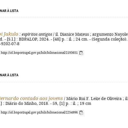
NAR À LISTA
i Jakulo
: espíritos antigos
/ il. Dianice Mateus ; argumento Nayole
d. - [S.l.] : BDPALOP, 2024. - [48] p. : il. ; 24 cm. - (Segunda coleção). 
-9202-07-8
: http://id.bnportugal.gov.pt/bib/bibnacional/2193651
NAR À LISTA
Bernardo contado aos jovens
/ Mário Rui F. Leite de Oliveira ; il
.] : Diário do Minho, 2018. - 59, [1] p. : il. ; 19 cm
: http://id.bnportugal.gov.pt/bib/bibnacional/2254996