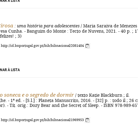
NAR À LISTA
irosa
: uma história para adolescentes
/ Maria Saraiva de Menezes 
eresa Cunha. - Banguim do Monte : Tecto de Nuvens, 2021. - 40 p. ; 1
felizes! ; 3)
: http://id.bnportugal.gov.pt/bib/bibnacional/2081404
NAR À LISTA
o soneca e o segredo de dormir
/ texto Katie Blackburn ; il.
. - 1ª ed. - [S.l.] : Planeta Manuscrito, 2016. - [32] p. : todo il ; 26 c
r). - Tít. orig.: Dozy Bear and the Secret of Sleep. - ISBN 978-989-65
: http://id.bnportugal.gov.pt/bib/bibnacional/1969953