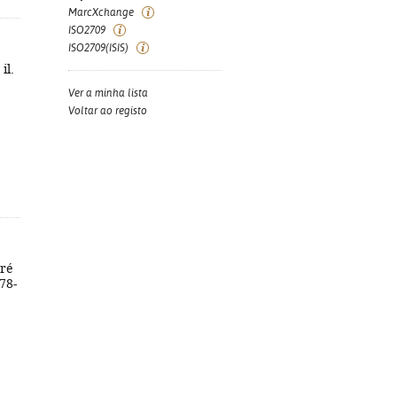
MarcXchange
ISO2709
ISO2709(ISIS)
il.
Ver a minha lista
Voltar ao registo
dré
978-