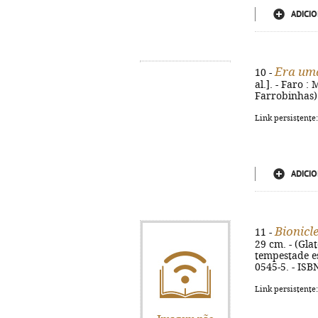
ADICIO
Era uma
10 -
al.]. - Faro :
Farrobinhas)
Link persistente
ADICIO
Bionicl
11 -
29 cm. - (Glat
tempestade es
0545-5. - ISB
Link persistente