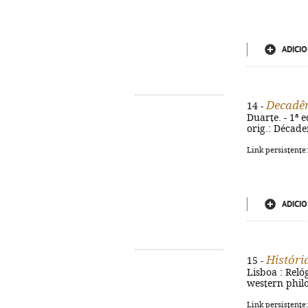
ADICIO
Decadên
14 -
Duarte. - 1ª e
orig.: Décade
Link persistente
ADICIO
História
15 -
Lisboa : Relóg
western phil
Link persistente