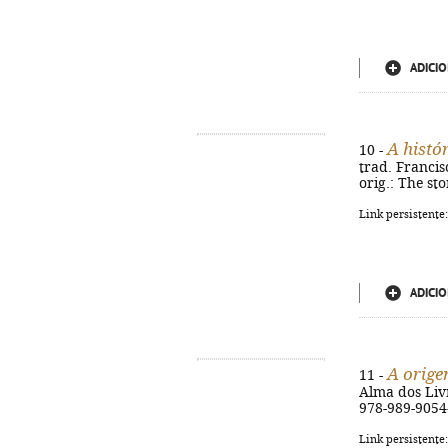
ADICIO
A histór
10 -
trad. Francisco
orig.: The st
Link persistente
ADICIO
A orige
11 -
Alma dos Livro
978-989-9054
Link persistente