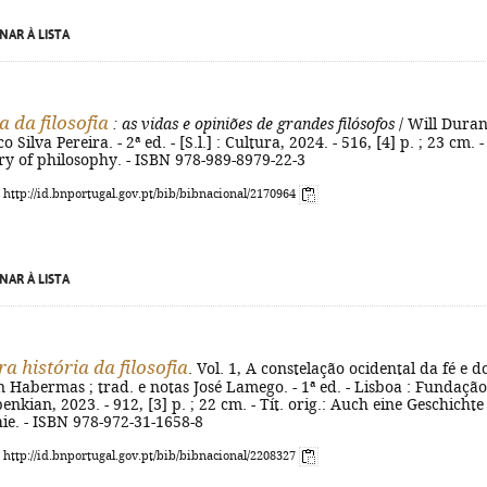
NAR À LISTA
a da filosofia
: as vidas e opiniões de grandes filósofos
/ Will Duran
 Silva Pereira. - 2ª ed. - [S.l.] : Cultura, 2024. - 516, [4] p. ; 23 cm. - 
ory of philosophy. - ISBN 978-989-8979-22-3
: http://id.bnportugal.gov.pt/bib/bibnacional/2170964
NAR À LISTA
a história da filosofia
. Vol. 1, A constelação ocidental da fé e d
n Habermas ; trad. e notas José Lamego. - 1ª ed. - Lisboa : Fundação
nkian, 2023. - 912, [3] p. ; 22 cm. - Tít. orig.: Auch eine Geschichte
ie. - ISBN 978-972-31-1658-8
: http://id.bnportugal.gov.pt/bib/bibnacional/2208327