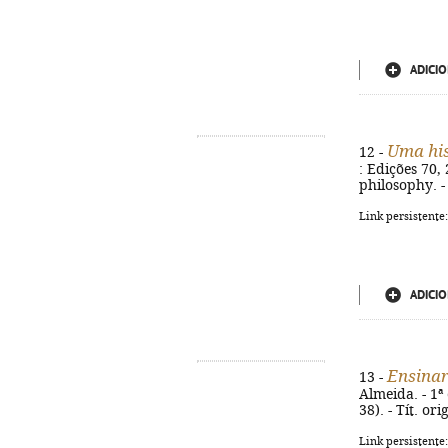
ADICIO
Uma his
12 -
: Edições 70, 
philosophy. 
Link persistente
ADICIO
Ensinar 
13 -
Almeida. - 1ª 
38). - Tít. o
Link persistente