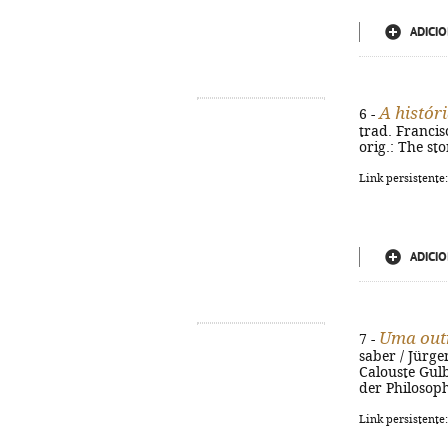
ADICIO
A históri
6 -
trad. Francisco
orig.: The st
Link persistente
ADICIO
Uma outr
7 -
saber / Jürge
Calouste Gulbe
der Philosoph
Link persistente