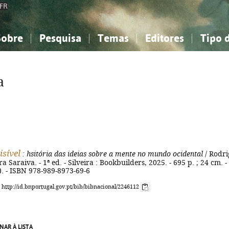
FR
Sobre
Pesquisa
Temas
Editores
Tipo 
obre a Bibliografia Nacional
imples
onhecimento, Informação...
onhecimento, Informação...
Combinada
A minha lista
Como utilizar
Filosofia, psicologia...
Filosofia, psicologia...
Perguntas frequente
a
iências sociais...
iências sociais...
Ciências exatas e naturais...
Ciências exatas e naturais...
rte, desporto...
rte, desporto...
Literatura, linguística...
Literatura, linguística...
isível
: hsitória das ideias sobre a mente no mundo ocidental
/ Rodri
 Saraiva. - 1ª ed. - Silveira : Bookbuilders, 2025. - 695 p. ; 24 cm. -
. - ISBN 978-989-8973-69-6
: http://id.bnportugal.gov.pt/bib/bibnacional/2246112
NAR À LISTA