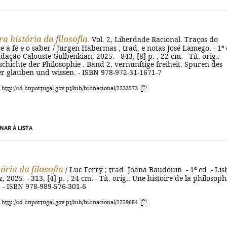
a história da filosofia
. Vol. 2, Liberdade Racional. Traços do
e a fé e o saber / Jürgen Habermas ; trad. e notas José Lamego. - 1ª 
dação Calouste Gulbenkian, 2025. - 843, [8] p. ; 22 cm. - Tít. orig.:
chichte der Philosophie . Band 2, vernünftige freiheit. Spuren des
er glauben und wissen. - ISBN 978-972-31-1671-7
: http://id.bnportugal.gov.pt/bib/bibnacional/2233573
NAR À LISTA
ória da filosofia
/ Luc Ferry ; trad. Joana Baudouin. - 1ª ed. - Li
, 2025. - 313, [4] p. ; 24 cm. - Tít. orig.: Une histoire de la philosoph
. - ISBN 978-989-576-301-6
: http://id.bnportugal.gov.pt/bib/bibnacional/2229684