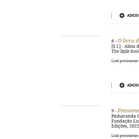
ADICIO
O livro d
8 -
[S.l.] : Alma 
The little bo
Link persistente
ADICIO
Pensame
9 -
Pinharanda Go
Fundação Lus
Edições, 2022
Link persistente