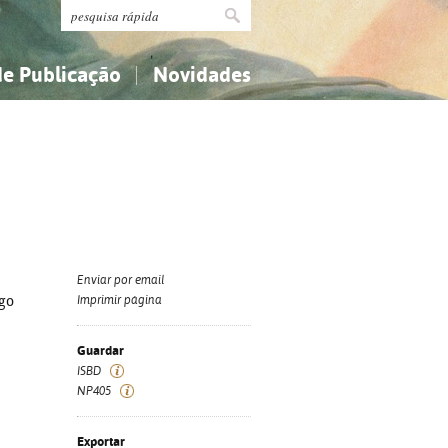
de Publicação
Novidades
s
Religião...
Religião...
Ciências aplicadas...
Ciências aplicadas...
História, geografia, biografias...
História, geografia, biografias...
Enviar por email
go
Imprimir página
Guardar
ISBD
NP405
Exportar