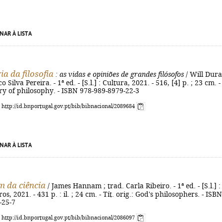
NAR À LISTA
ia da filosofia
: as vidas e opiniões de grandes filósofos
/ Will Dura
 Silva Pereira. - 1ª ed. - [S.l.] : Cultura, 2021. - 516, [4] p. ; 23 cm. - 
ory of philosophy. - ISBN 978-989-8979-22-3
: http://id.bnportugal.gov.pt/bib/bibnacional/2089684
NAR À LISTA
m da ciência
/ James Hannam ; trad. Carla Ribeiro. - 1ª ed. - [S.l.] :
s, 2021. - 431 p. : il. ; 24 cm. - Tít. orig.: God's philosophers. - ISBN
-25-7
: http://id.bnportugal.gov.pt/bib/bibnacional/2086097