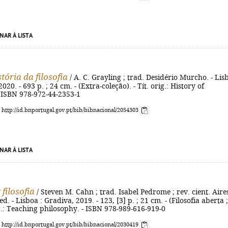
NAR À LISTA
tória da filosofia
/ A. C. Grayling ; trad. Desidério Murcho. - Lis
2020. - 693 p. ; 24 cm. - (Extra-coleção). - Tít. orig.: History of
- ISBN 978-972-44-2353-1
: http://id.bnportugal.gov.pt/bib/bibnacional/2054303
NAR À LISTA
filosofia
/ Steven M. Cahn ; trad. Isabel Pedrome ; rev. cient. Aire
ed. - Lisboa : Gradiva, 2019. - 123, [3] p. ; 21 cm. - (Filosofia aberta ;
rig.: Teaching philosophy. - ISBN 978-989-616-919-0
: http://id.bnportugal.gov.pt/bib/bibnacional/2030419