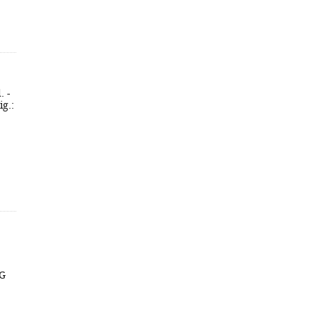
. -
ig.:
DG