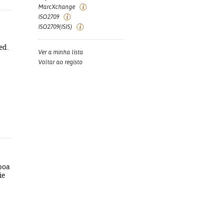
MarcXchange
ISO2709
ISO2709(ISIS)
ed.
Ver a minha lista
Voltar ao registo
sboa
ie