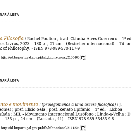
NAR À LISTA
a Filosofia
/ Rachel Poulton ; trad. Cláudia Alves Guerreiro. - 1ª ed
dos Livros, 2023. - 150 p. ; 21 cm. - (Bestseller internacional). - Tít. or
ok of Philosophy. - ISBN 978-989-570-117-9
: http://id.bnportugal.gov.pt/bib/bibnacional/2150465
NAR À LISTA
nto e movimento
: (prolegómenos a uma ascese filosófica)
/ J.
mes ; pref. Elísio Gala ; posf. Renato Epifânio. - 1ª ed. - Lisboa :
íada : MIL - Movimento Internacional Lusófono ; Linda-a-Velha : 
. - 133 p. ; 24 cm. - (Lusíada ; 41). - ISBN 978-989-53483-9-8
: http://id.bnportugal.gov.pt/bib/bibnacional/2111224