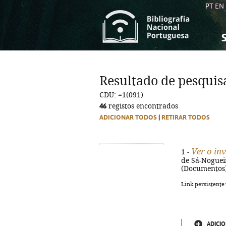
PT
EN
S
S
C
C
Resultado de pesquis
C
C
CDU: =1(091)
A
A
46
registos encontrados
ADICIONAR TODOS
|
RETIRAR TODOS
Ver o inv
1 -
de Sá-Nogueira
(Documentos)
Link persistente
ADICIO