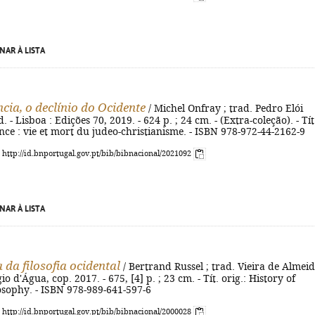
NAR À LISTA
cia, o declínio do Ocidente
/ Michel Onfray ; trad. Pedro Elói
d. - Lisboa : Edições 70, 2019. - 624 p. ; 24 cm. - (Extra-coleção). - Tít
nce : vie et mort du judeo-christianisme. - ISBN 978-972-44-2162-9
: http://id.bnportugal.gov.pt/bib/bibnacional/2021092
NAR À LISTA
 da filosofia ocidental
/ Bertrand Russel ; trad. Vieira de Almeid
io d'Água, cop. 2017. - 675, [4] p. ; 23 cm. - Tít. orig.: History of
osophy. - ISBN 978-989-641-597-6
: http://id.bnportugal.gov.pt/bib/bibnacional/2000028