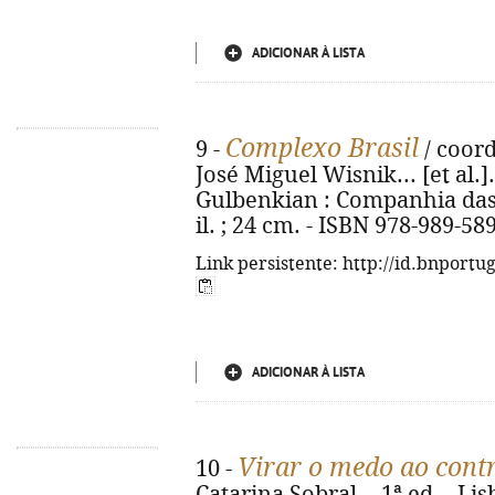
ADICIONAR À LISTA
Complexo Brasil
9 -
/ coord
José Miguel Wisnik... [et al.
Gulbenkian : Companhia das Le
il. ; 24 cm. - ISBN 978-989-58
Link persistente: http://id.bnportu
ADICIONAR À LISTA
Virar o medo ao cont
10 -
Catarina Sobral. - 1ª ed. - L