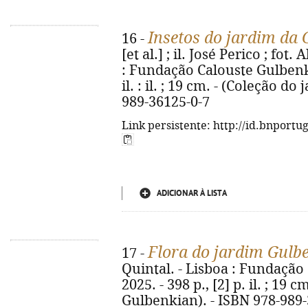
Insetos do jardim da
16 -
[et al.] ; il. José Perico ; fot.
: Fundação Calouste Gulbenkia
il. : il. ; 19 cm. - (Coleção d
989-36125-0-7
Link persistente: http://id.bnportu
ADICIONAR À LISTA
Flora do jardim Gulb
17 -
Quintal. - Lisboa : Fundação
2025. - 398 p., [2] p. il. ; 19 
Gulbenkian). - ISBN 978-989-