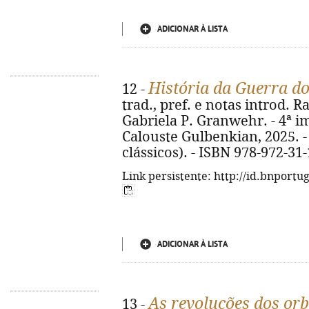
ADICIONAR À LISTA
História da Guerra d
12 -
trad., pref. e notas introd.
Gabriela P. Granwehr. - 4ª i
Calouste Gulbenkian, 2025. - 8
clássicos). - ISBN 978-972-31
Link persistente: http://id.bnportu
ADICIONAR À LISTA
As revoluções dos orb
13 -