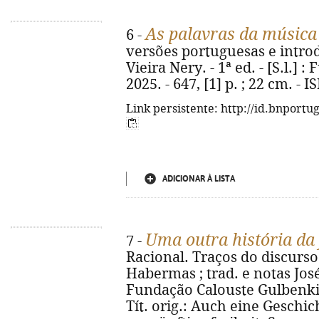
As palavras da música
6 -
versões portuguesas e introd
Vieira Nery. - 1ª ed. - [S.l.]
2025. - 647, [1] p. ; 22 cm. -
Link persistente: http://id.bnportu
ADICIONAR À LISTA
Uma outra história da 
7 -
Racional. Traços do discurso 
Habermas ; trad. e notas José
Fundação Calouste Gulbenkian,
Tít. orig.: Auch eine Geschic