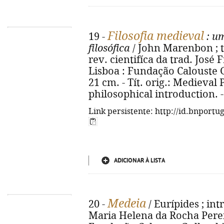
Filosofia medieval
19 -
: um
filosófica
/ John Marenbon ; tra
rev. cientifíca da trad. José 
Lisboa : Fundação Calouste Gu
21 cm. - Tít. orig.: Medieval
philosophical introduction. 
Link persistente: http://id.bnportu
ADICIONAR À LISTA
Medeia
20 -
/ Eurípides ; int
Maria Helena da Rocha Pereira