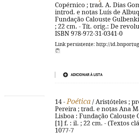
Copérnico ; trad. A. Dias Go
introd. e notas Luís de Albuq
Fundação Calouste Gulbenkian,
; 22 cm. - Tít. orig.: De rev
ISBN 978-972-31-0341-0
Link persistente: http://id.bnportu
ADICIONAR À LISTA
Poética
14 -
/ Aristóteles ; 
Pereira ; trad. e notas Ana Ma
Lisboa : Fundação Calouste Gu
[1] f. : il. ; 22 cm. - (Textos 
1077-7