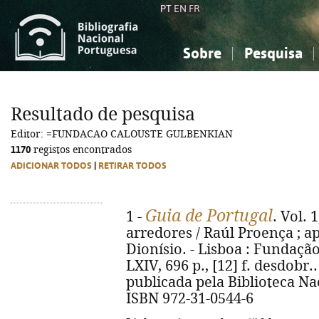
PT
EN
FR
Sobre
Pesquisa
Sobre a Bibliografia Nacional
Simples
Conhecimento, Informação...
Conhecimento, Informação...
Combinada
A
Resultado de pesquisa
Ciências sociais...
Ciências sociais...
Editor: =FUNDACAO CALOUSTE GULBENKIAN
Arte, desporto...
Arte, desporto...
1170
registos encontrados
ADICIONAR TODOS
|
RETIRAR TODOS
Guia de Portugal
1 -
. Vol. 
arredores / Raúl Proença ; 
Dionísio. - Lisboa : Fundaçã
LXIV, 696 p., [12] f. desdobr.
publicada pela Biblioteca Na
ISBN 972-31-0544-6