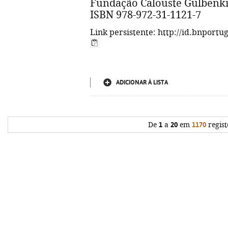
Fundação Calouste Gulbenkian,
ISBN 978-972-31-1121-7
Link persistente: http://id.bnportu
ADICIONAR À LISTA
De
1
a
20
em
1170
regist