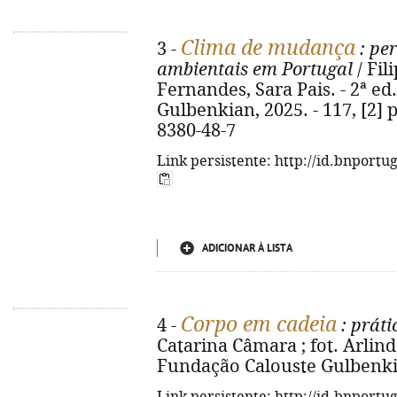
Clima de mudança
3 -
: per
ambientais em Portugal
/ Fil
Fernandes, Sara Pais. - 2ª ed
Gulbenkian, 2025. - 117, [2] p.
8380-48-7
Link persistente: http://id.bnportu
ADICIONAR À LISTA
Corpo em cadeia
4 -
: práti
Catarina Câmara ; fot. Arlindo 
Fundação Calouste Gulbenkian,