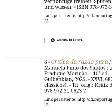
vernünftige freiheit. Spuren
und wissen. - ISBN 978-972-3
Link persistente: http://id.bnportu
ADICIONAR À LISTA
Crítica da razão pura
8 -
/
Manuela Pinto dos Santos ; t
Fradique Morujão. - 10ª ed. 
Gulbenkian, 2025. - XXVI, 680, 
clássicos). - Tít. orig.: Kriti
978-972-31-0623-7
Link persistente: http://id.bnportu