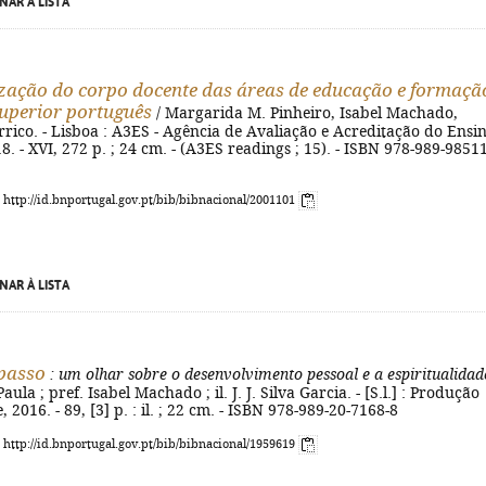
NAR À LISTA
zação do corpo docente das áreas de educação e formaçã
superior português
/ Margarida M. Pinheiro, Isabel Machado,
rrico. - Lisboa : A3ES - Agência de Avaliação e Acreditação do Ensi
8. - XVI, 272 p. ; 24 cm. - (A3ES readings ; 15). - ISBN 978-989-98511
: http://id.bnportugal.gov.pt/bib/bibnacional/2001101
NAR À LISTA
passo
: um olhar sobre o desenvolvimento pessoal e a espiritualidad
ula ; pref. Isabel Machado ; il. J. J. Silva Garcia. - [S.l.] : Produção
2016. - 89, [3] p. : il. ; 22 cm. - ISBN 978-989-20-7168-8
: http://id.bnportugal.gov.pt/bib/bibnacional/1959619