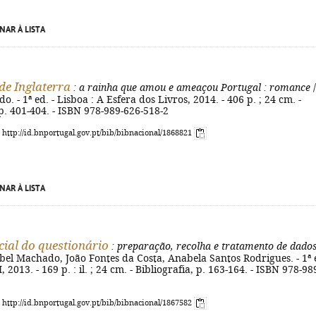
NAR À LISTA
 de Inglaterra
: a rainha que amou e ameaçou Portugal
: romance
/
. - 1ª ed. - Lisboa : A Esfera dos Livros, 2014. - 406 p. ; 24 cm. -
 p. 401-404. - ISBN 978-989-626-518-2
: http://id.bnportugal.gov.pt/bib/bibnacional/1868821
NAR À LISTA
cial do questionário
: preparação, recolha e tratamento de dado
abel Machado, João Fontes da Costa, Anabela Santos Rodrigues. - 1ª 
, 2013. - 169 p. : il. ; 24 cm. - Bibliografia, p. 163-164. - ISBN 978-98
: http://id.bnportugal.gov.pt/bib/bibnacional/1867582