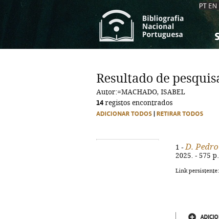
PT
EN
S
S
C
C
Resultado de pesquis
C
C
Autor:=MACHADO, ISABEL
A
A
14
registos encontrados
ADICIONAR TODOS
|
RETIRAR TODOS
D. Pedro
1 -
2025. - 575 p.
Link persistente
ADICIO