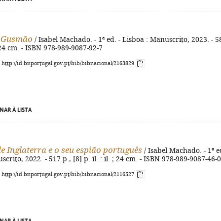
e Gusmão
/ Isabel Machado. - 1ª ed. - Lisboa : Manuscrito, 2023. - 5
 ; 24 cm. - ISBN 978-989-9087-92-7
: http://id.bnportugal.gov.pt/bib/bibnacional/2163829
NAR À LISTA
de Inglaterra e o seu espião português
/ Isabel Machado. - 1ª ed
crito, 2022. - 517 p., [8] p. il. : il. ; 24 cm. - ISBN 978-989-9087-46-0
: http://id.bnportugal.gov.pt/bib/bibnacional/2116527