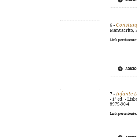
ADICIO
Constan
6 -
Manuscrito, 20
Link persistente
ADICIO
Infante 
7 -
- 1ª ed. - Lis
8975-90-4
Link persistente