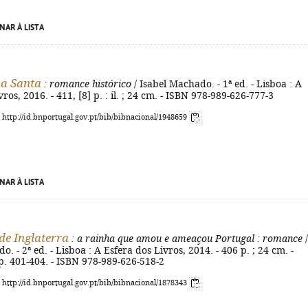
NAR À LISTA
a Santa
: romance histórico
/ Isabel Machado. - 1ª ed. - Lisboa : A
ros, 2016. - 411, [8] p. : il. ; 24 cm. - ISBN 978-989-626-777-3
: http://id.bnportugal.gov.pt/bib/bibnacional/1948659
NAR À LISTA
 de Inglaterra
: a rainha que amou e ameaçou Portugal
: romance
/
. - 2ª ed. - Lisboa : A Esfera dos Livros, 2014. - 406 p. ; 24 cm. -
 p. 401-404. - ISBN 978-989-626-518-2
: http://id.bnportugal.gov.pt/bib/bibnacional/1878343