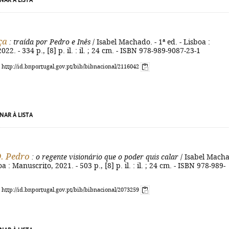
NAR À LISTA
ça
: traída por Pedro e Inês
/ Isabel Machado. - 1ª ed. - Lisboa :
22. - 334 p., [8] p. il. : il. ; 24 cm. - ISBN 978-989-9087-23-1
: http://id.bnportugal.gov.pt/bib/bibnacional/2116042
NAR À LISTA
D. Pedro
: o regente visionário que o poder quis calar
/ Isabel Mach
boa : Manuscrito, 2021. - 503 p., [8] p. il. : il. ; 24 cm. - ISBN 978-989-
: http://id.bnportugal.gov.pt/bib/bibnacional/2073259