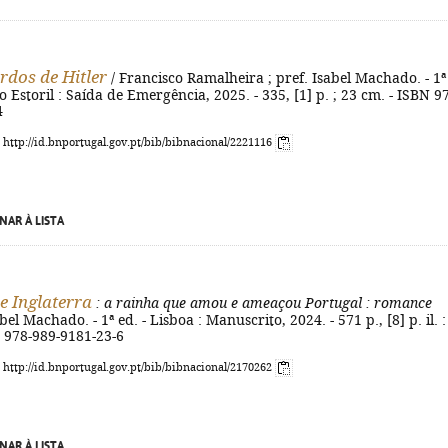
rdos de Hitler
/ Francisco Ramalheira ; pref. Isabel Machado. - 1ª
o Estoril : Saída de Emergência, 2025. - 335, [1] p. ; 23 cm. - ISBN 9
4
: http://id.bnportugal.gov.pt/bib/bibnacional/2221116
NAR À LISTA
e Inglaterra
: a rainha que amou e ameaçou Portugal
: romance
bel Machado. - 1ª ed. - Lisboa : Manuscrito, 2024. - 571 p., [8] p. il. : i
N 978-989-9181-23-6
: http://id.bnportugal.gov.pt/bib/bibnacional/2170262
NAR À LISTA