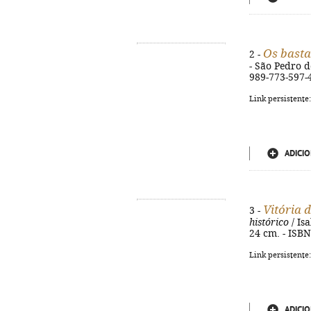
Os basta
2 -
- São Pedro d
989-773-597-
Link persistente
ADICIO
Vitória d
3 -
histórico
/ Isa
24 cm. - ISB
Link persistente
ADICIO