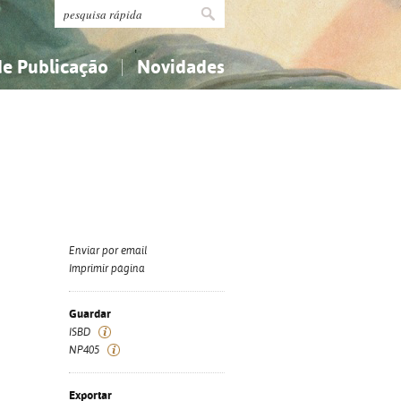
de Publicação
Novidades
s
Religião...
Religião...
Ciências aplicadas...
Ciências aplicadas...
História, geografia, biografias...
História, geografia, biografias...
Enviar por email
Imprimir página
Guardar
ISBD
NP405
Exportar