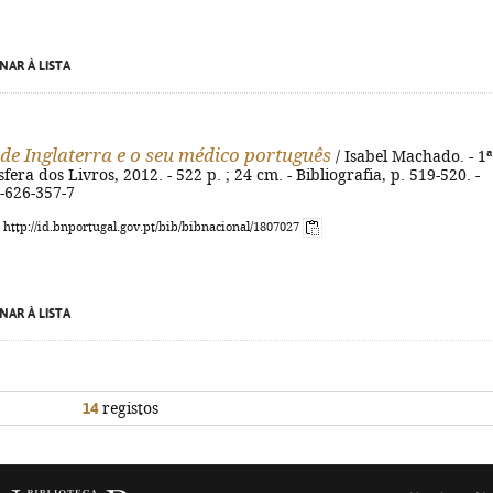
NAR À LISTA
I de Inglaterra e o seu médico português
/ Isabel Machado. - 1ª
sfera dos Livros, 2012. - 522 p. ; 24 cm. - Bibliografia, p. 519-520. -
-626-357-7
: http://id.bnportugal.gov.pt/bib/bibnacional/1807027
NAR À LISTA
14
registos