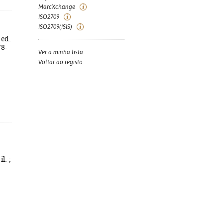
MarcXchange
ISO2709
ISO2709(ISIS)
 ed.
78-
Ver a minha lista
Voltar ao registo
l. ;