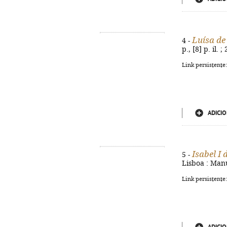
Luísa d
4 -
p., [8] p. il.
Link persistente
ADICIO
Isabel I 
5 -
Lisboa : Manus
Link persistente