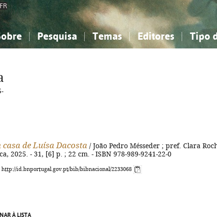
FR
Sobre
Pesquisa
Temas
Editores
Tipo 
obre a Bibliografia Nacional
imples
onhecimento, Informação...
onhecimento, Informação...
Combinada
A minha lista
Como utilizar
Filosofia, psicologia...
Filosofia, psicologia...
Perguntas frequente
a
iências sociais...
iências sociais...
Ciências exatas e naturais...
Ciências exatas e naturais...
-
rte, desporto...
rte, desporto...
Literatura, linguística...
Literatura, linguística...
 casa de Luísa Dacosta
/ João Pedro Mésseder ; pref. Clara Roch
ca, 2025. - 31, [6] p. ; 22 cm. - ISBN 978-989-9241-22-0
: http://id.bnportugal.gov.pt/bib/bibnacional/2233068
NAR À LISTA