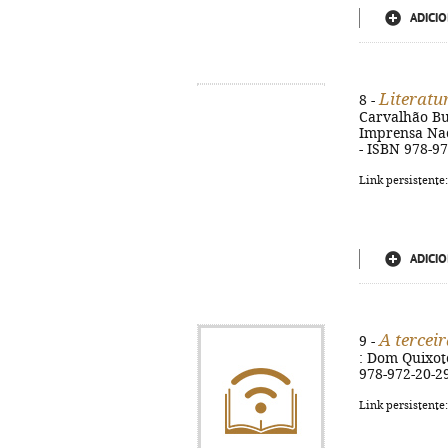
ADICIO
Literatu
8 -
Carvalhão Bue
Imprensa Naci
- ISBN 978-9
Link persistente
ADICIO
A tercei
9 -
: Dom Quixote
978-972-20-2
Link persistente