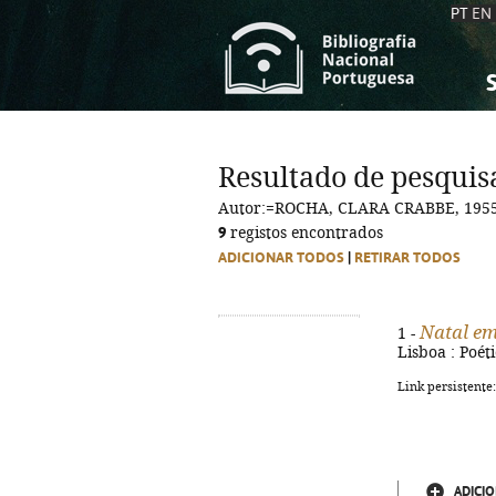
PT
EN
S
S
C
C
Resultado de pesquis
C
C
Autor:=ROCHA, CLARA CRABBE, 1955
A
A
9
registos encontrados
ADICIONAR TODOS
|
RETIRAR TODOS
Natal em
1 -
Lisboa : Poéti
Link persistente
ADICIO