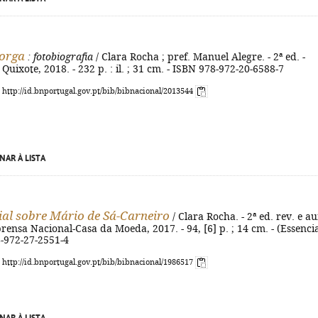
Torga
: fotobiografia
/ Clara Rocha ; pref. Manuel Alegre. - 2ª ed. -
 Quixote, 2018. - 232 p. : il. ; 31 cm. - ISBN 978-972-20-6588-7
: http://id.bnportugal.gov.pt/bib/bibnacional/2013544
NAR À LISTA
ial sobre Mário de Sá-Carneiro
/ Clara Rocha. - 2ª ed. rev. e a
prensa Nacional-Casa da Moeda, 2017. - 94, [6] p. ; 14 cm. - (Essencia
8-972-27-2551-4
: http://id.bnportugal.gov.pt/bib/bibnacional/1986517