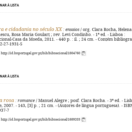
NAR À LISTA
ra e cidadania no século XX
: ensaios
/ org. Clara Rocha, Helena
scu, Rosa Maria Goulart ; rev. Levi Condinho. - 1ª ed. - Lisboa :
onal-Casa da Moeda, 2011. - 440 p. : il. ; 24 cm. - Contém bibliogra
72-27-1931-5
: http://id.bnportugal.gov.pt/bib/bibnacional/1804760
NAR À LISTA
ra rosa
: romance
/ Manuel Alegre ; posf. Clara Rocha. - 3ª ed. - Lis
, 2007. - 143, [3] p. ; 21 cm. - (Autores de língua portuguesa). - ISB
937-7
: http://id.bnportugal.gov.pt/bib/bibnacional/1689203