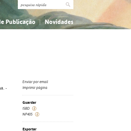
de Publicação
Novidades
s
Religião...
Religião...
Ciências aplicadas...
Ciências aplicadas...
História, geografia, biografias...
História, geografia, biografias...
Enviar por email
a. -
Imprimir página
Guardar
ISBD
NP405
Exportar