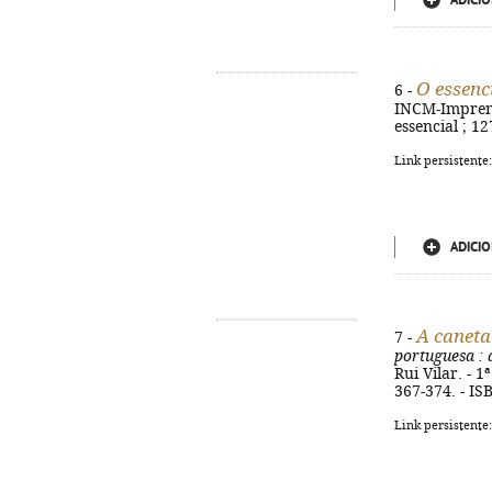
ADICIO
O essenc
6 -
INCM-Imprensa
essencial ; 12
Link persistente
ADICIO
A caneta
7 -
portuguesa
: 
Rui Vilar. - 1
367-374. - IS
Link persistente