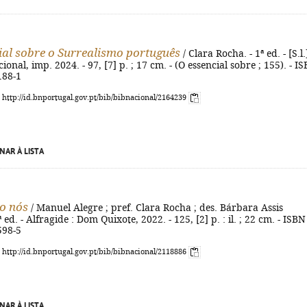
ial sobre o Surrealismo português
/ Clara Rocha. - 1ª ed. - [S.l.]
nal, imp. 2024. - 97, [7] p. ; 17 cm. - (O essencial sobre ; 155). - I
188-1
: http://id.bnportugal.gov.pt/bib/bibnacional/2164239
NAR À LISTA
o nós
/ Manuel Alegre ; pref. Clara Rocha ; des. Bárbara Assis
 ed. - Alfragide : Dom Quixote, 2022. - 125, [2] p. : il. ; 22 cm. - ISBN
598-5
: http://id.bnportugal.gov.pt/bib/bibnacional/2118886
NAR À LISTA