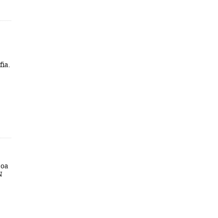
fia.
boa
N