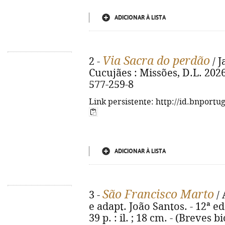
ADICIONAR À LISTA
Via Sacra do perdão
2 -
/ J
Cucujães : Missões, D.L. 2026. 
577-259-8
Link persistente: http://id.bnportu
ADICIONAR À LISTA
São Francisco Marto
3 -
/ 
e adapt. João Santos. - 12ª ed
39 p. : il. ; 18 cm. - (Breves bi