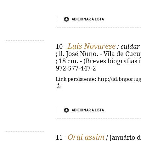
ADICIONAR À LISTA
Luís Novarese
10 -
: cuidar
; il. José Nuno. - Vila de Cucuj
; 18 cm. - (Breves biografias i
972-577-447-2
Link persistente: http://id.bnportu
ADICIONAR À LISTA
Orai assim
11 -
/ Januário d