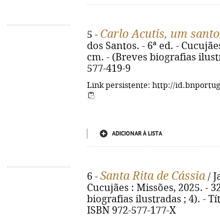
Carlo Acutis, um sant
5 -
dos Santos. - 6ª ed. - Cucujães 
cm. - (Breves biografias ilust
577-419-9
Link persistente: http://id.bnportu
ADICIONAR À LISTA
Santa Rita de Cássia
6 -
/ J
Cucujães : Missões, 2025. - 32 
biografias ilustradas ; 4). - Tí
ISBN 972-577-177-X