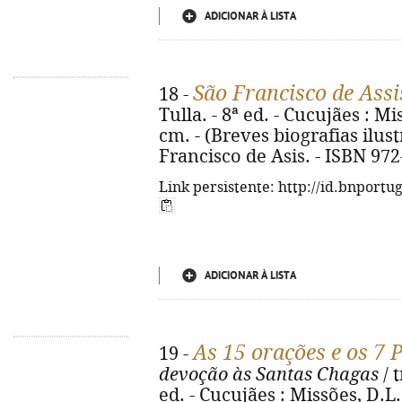
ADICIONAR À LISTA
São Francisco de Assi
18 -
Tulla. - 8ª ed. - Cucujães : Mis
cm. - (Breves biografias ilustr
Francisco de Asis. - ISBN 972
Link persistente: http://id.bnportu
ADICIONAR À LISTA
As 15 orações e os 7 
19 -
devoção às Santas Chagas
/ 
ed. - Cucujães : Missões, D.L. 