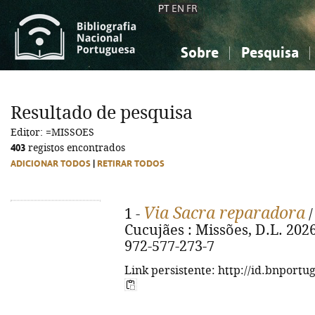
PT
EN
FR
Sobre
Pesquisa
Sobre a Bibliografia Nacional
Simples
Conhecimento, Informação...
Conhecimento, Informação...
Combinada
A
Resultado de pesquisa
Ciências sociais...
Ciências sociais...
Editor: =MISSOES
Arte, desporto...
Arte, desporto...
403
registos encontrados
ADICIONAR TODOS
|
RETIRAR TODOS
Via Sacra reparadora
1 -
/
Cucujães : Missões, D.L. 2026. 
972-577-273-7
Link persistente: http://id.bnportu