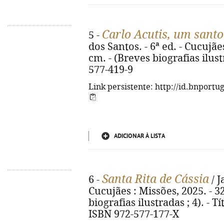
Carlo Acutis, um sant
5 -
dos Santos. - 6ª ed. - Cucujães 
cm. - (Breves biografias ilust
577-419-9
Link persistente: http://id.bnportu
ADICIONAR À LISTA
Santa Rita de Cássia
6 -
/ J
Cucujães : Missões, 2025. - 32 
biografias ilustradas ; 4). - Tí
ISBN 972-577-177-X