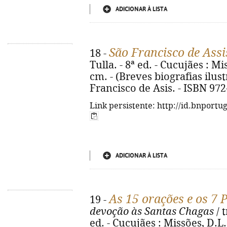
ADICIONAR À LISTA
São Francisco de Assi
18 -
Tulla. - 8ª ed. - Cucujães : Mis
cm. - (Breves biografias ilustr
Francisco de Asis. - ISBN 972
Link persistente: http://id.bnportu
ADICIONAR À LISTA
As 15 orações e os 7 
19 -
devoção às Santas Chagas
/ 
ed. - Cucujães : Missões, D.L. 