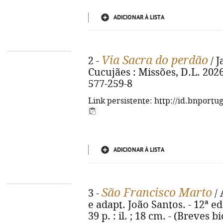
ADICIONAR À LISTA
Via Sacra do perdão
2 -
/ J
Cucujães : Missões, D.L. 2026. 
577-259-8
Link persistente: http://id.bnportu
ADICIONAR À LISTA
São Francisco Marto
3 -
/ 
e adapt. João Santos. - 12ª ed
39 p. : il. ; 18 cm. - (Breves bi