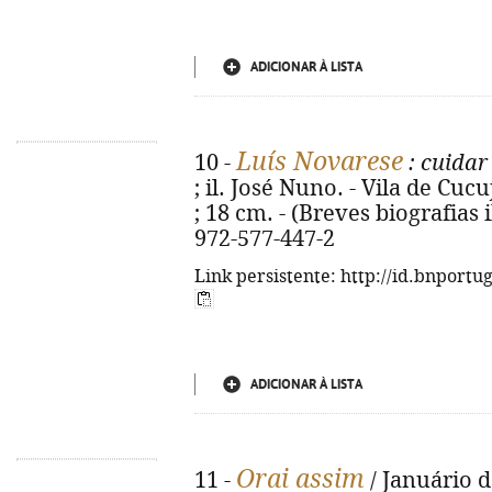
ADICIONAR À LISTA
Luís Novarese
10 -
: cuidar
; il. José Nuno. - Vila de Cucuj
; 18 cm. - (Breves biografias i
972-577-447-2
Link persistente: http://id.bnportu
ADICIONAR À LISTA
Orai assim
11 -
/ Januário d