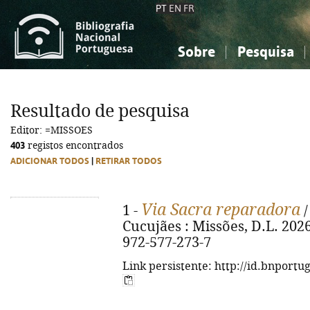
PT
EN
FR
Sobre
Pesquisa
Sobre a Bibliografia Nacional
Simples
Conhecimento, Informação...
Conhecimento, Informação...
Combinada
A
Resultado de pesquisa
Ciências sociais...
Ciências sociais...
Editor: =MISSOES
Arte, desporto...
Arte, desporto...
403
registos encontrados
ADICIONAR TODOS
|
RETIRAR TODOS
Via Sacra reparadora
1 -
/
Cucujães : Missões, D.L. 2026. 
972-577-273-7
Link persistente: http://id.bnportu