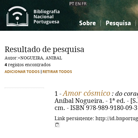
PT
EN
FR
Sobre
Pesquisa
Sobre a Bibliografia Nacional
Simples
Conhecimento, Informação...
Conhecimento, Informação...
Combinada
A
Resultado de pesquisa
Ciências sociais...
Ciências sociais...
Autor:=NOGUEIRA, ANIBAL
Arte, desporto...
Arte, desporto...
4
registos encontrados
ADICIONAR TODOS
|
RETIRAR TODOS
Amor cósmico
1 -
: do cora
Aníbal Nogueira. - 1ª ed. - [S.l.
cm. - ISBN 978-989-9180-09-3
Link persistente: http://id.bnportu