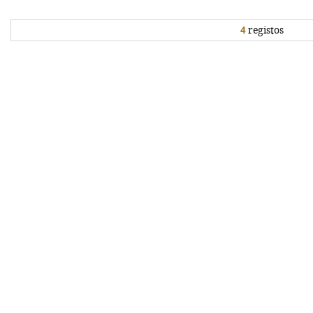
4
registos