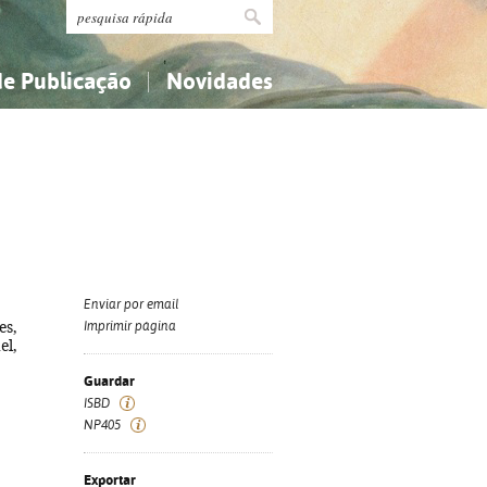
de Publicação
Novidades
s
Religião...
Religião...
Ciências aplicadas...
Ciências aplicadas...
História, geografia, biografias...
História, geografia, biografias...
Enviar por email
es,
Imprimir página
el,
Guardar
ISBD
NP405
Exportar