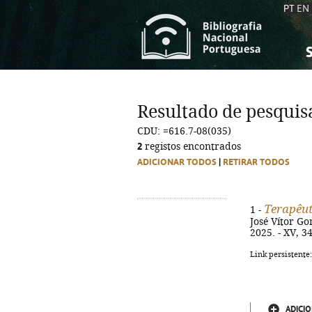
PT
EN
S
S
C
C
Resultado de pesquis
C
C
CDU: =616.7-08(035)
A
A
2
registos encontrados
ADICIONAR TODOS
|
RETIRAR TODOS
Terapêut
1 -
José Vítor Go
2025. - XV, 3
Link persistente
ADICIO