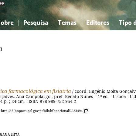
FR
Sobre
Pesquisa
Temas
Editores
Tipo 
obre a Bibliografia Nacional
imples
onhecimento, Informação...
onhecimento, Informação...
Combinada
A minha lista
Como utilizar
Filosofia, psicologia...
Filosofia, psicologia...
Perguntas frequente
a
iências sociais...
iências sociais...
Ciências exatas e naturais...
Ciências exatas e naturais...
rte, desporto...
rte, desporto...
Literatura, linguística...
Literatura, linguística...
ica farmacológica em fisiatria
/ coord. Eugénio Moita Gonçalv
nçalves, Ana Campolargo ; pref. Renato Nunes. - 1ª ed. - Lisboa : Lid
44 p. ; 24 cm. - ISBN 978-989-752-954-2
: http://id.bnportugal.gov.pt/bib/bibnacional/2233494
NAR À LISTA