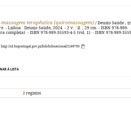
e massagem terapêutica (quiromassagem)
/ Deusto Saúde ; t
 - Lisboa : Deusto Saúde, 2024. - 2 v. : il. ; 29 cm. - ISBN 978-989-
ra completa). - ISBN 978-989-35593-4-5 (vol. 1). - ISBN 978-989-355
: http://id.bnportugal.gov.pt/bib/bibnacional/2169793
NAR À LISTA
2
registos