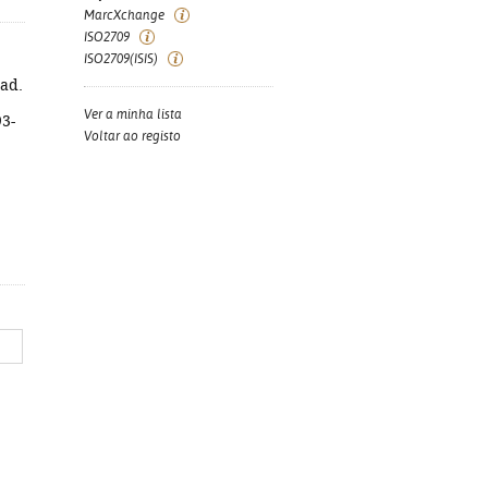
MarcXchange
ISO2709
ISO2709(ISIS)
rad.
Ver a minha lista
93-
Voltar ao registo