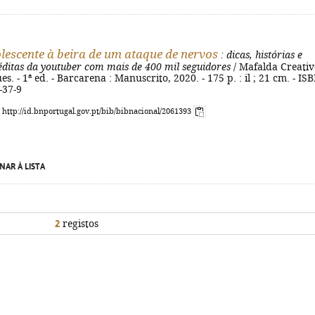
escente à beira de um ataque de nervos
: dicas, histórias e
éditas da youtuber com mais de 400 mil seguidores
/ Mafalda Creativ
es. - 1ª ed. - Barcarena : Manuscrito, 2020. - 175 p. : il ; 21 cm. - IS
-37-9
: http://id.bnportugal.gov.pt/bib/bibnacional/2061393
NAR À LISTA
2
registos