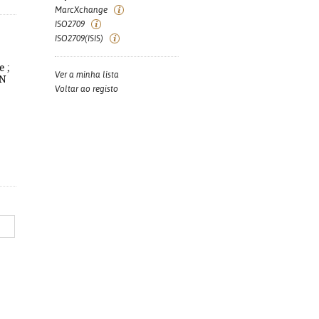
MarcXchange
ISO2709
ISO2709(ISIS)
e ;
Ver a minha lista
BN
Voltar ao registo