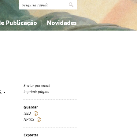
de Publicação
Novidades
s
Religião...
Religião...
Ciências aplicadas...
Ciências aplicadas...
História, geografia, biografias...
História, geografia, biografias...
Enviar por email
. -
Imprimir página
Guardar
ISBD
NP405
Exportar