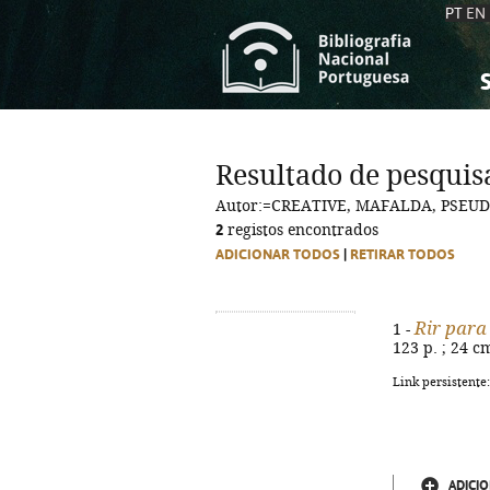
PT
EN
S
S
C
C
Resultado de pesquis
C
C
Autor:=CREATIVE, MAFALDA, PSEUD
A
A
2
registos encontrados
ADICIONAR TODOS
|
RETIRAR TODOS
Rir para
1 -
123 p. ; 24 c
Link persistente
ADICIO