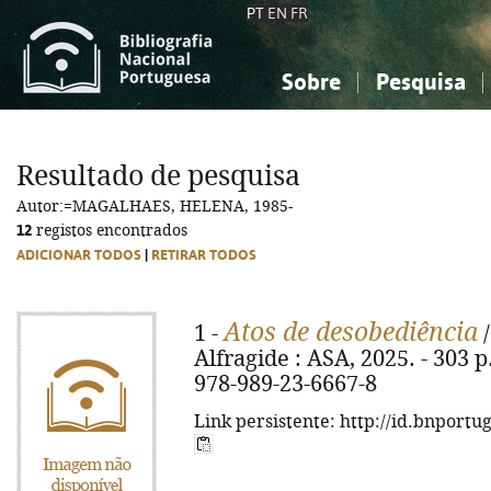
PT
EN
FR
Sobre
Pesquisa
Sobre a Bibliografia Nacional
Simples
Conhecimento, Informação...
Conhecimento, Informação...
Combinada
A
Resultado de pesquisa
Ciências sociais...
Ciências sociais...
Autor:=MAGALHAES, HELENA, 1985-
Arte, desporto...
Arte, desporto...
12
registos encontrados
ADICIONAR TODOS
|
RETIRAR TODOS
Atos de desobediência
1 -
/
Alfragide : ASA, 2025. - 303 p
978-989-23-6667-8
Link persistente: http://id.bnportu