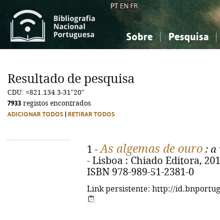
PT
EN
FR
Sobre
Pesquisa
Sobre a Bibliografia Nacional
Simples
Conhecimento, Informação...
Conhecimento, Informação...
Combinada
A
Resultado de pesquisa
Ciências sociais...
Ciências sociais...
CDU: =821.134.3-31"20"
Arte, desporto...
Arte, desporto...
7933
registos encontrados
ADICIONAR TODOS
|
RETIRAR TODOS
As algemas de ouro
1 -
: a
- Lisboa : Chiado Editora, 2015.
ISBN 978-989-51-2381-0
Link persistente: http://id.bnportu