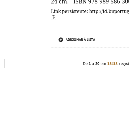
24 cm. - ISBN 978-989-586-30
Link persistente: http://id.bnportu
ADICIONAR À LISTA
De
1
a
20
em
15413
regis