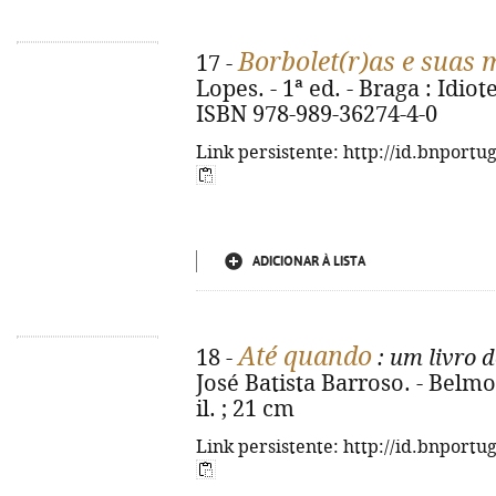
Borbolet(r)as e suas 
17 -
Lopes. - 1ª ed. - Braga : Idiot
ISBN 978-989-36274-4-0
Link persistente: http://id.bnportu
ADICIONAR À LISTA
Até quando
18 -
: um livro 
José Batista Barroso. - Belmont
il. ; 21 cm
Link persistente: http://id.bnportu