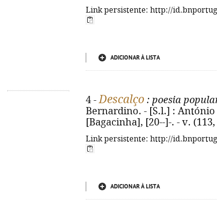
Link persistente: http://id.bnportu
ADICIONAR À LISTA
Descalço
4 -
: poesia popula
Bernardino. - [S.l.] : Antón
[Bagacinha], [20--]-. - v. (113, 
Link persistente: http://id.bnportu
ADICIONAR À LISTA