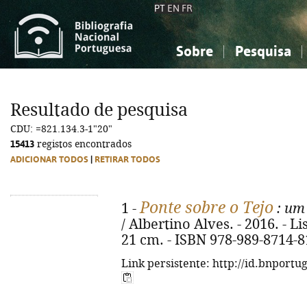
PT
EN
FR
Sobre
Pesquisa
Sobre a Bibliografia Nacional
Simples
Conhecimento, Informação...
Conhecimento, Informação...
Combinada
A
Resultado de pesquisa
Ciências sociais...
Ciências sociais...
CDU: =821.134.3-1"20"
Arte, desporto...
Arte, desporto...
15413
registos encontrados
ADICIONAR TODOS
|
RETIRAR TODOS
Ponte sobre o Tejo
1 -
: um 
/ Albertino Alves. - 2016. - Lis
21 cm. - ISBN 978-989-8714-8
Link persistente: http://id.bnportu