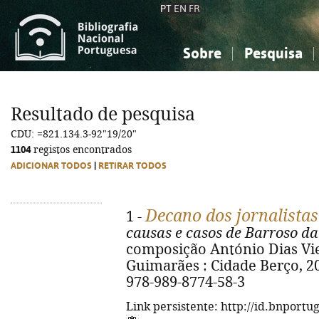
PT
EN
FR
Sobre
Pesquisa
Sobre a Bibliografia Nacional
Simples
Conhecimento, Informação...
Conhecimento, Informação...
Combinada
A
Resultado de pesquisa
Ciências sociais...
Ciências sociais...
CDU: =821.134.3-92"19/20"
Arte, desporto...
Arte, desporto...
1104
registos encontrados
ADICIONAR TODOS
|
RETIRAR TODOS
Decano dos jornalista
1 -
causas e casos de Barroso da
composição António Dias Vie
Guimarães : Cidade Berço, 2026
978-989-8774-58-3
Link persistente: http://id.bnportu