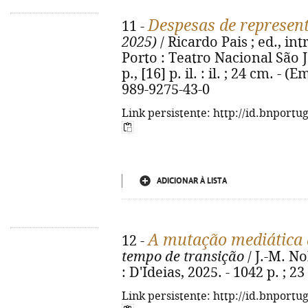
Despesas de represen
11 -
2025)
/ Ricardo Pais ; ed., int
Porto : Teatro Nacional São J
p., [16] p. il. : il. ; 24 cm. - 
989-9275-43-0
Link persistente: http://id.bnportu
ADICIONAR À LISTA
A mutação mediática
12 -
tempo de transição
/ J.-M. No
: D'Ideias, 2025. - 1042 p. ; 
Link persistente: http://id.bnportu