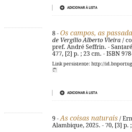
ADICIONAR À LISTA
Os campos, as passadas
8 -
de Vergílio Alberto Vieira
/ co
pref. André Seffrin. - Santa
477, [2] p. ; 23 cm. - ISBN 97
Link persistente: http://id.bnportu
ADICIONAR À LISTA
As coisas naturais
9 -
/ Ern
Alambique, 2025. - 70, [3] p. 