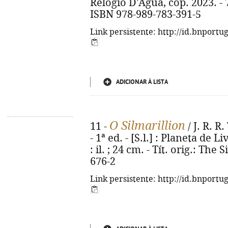
Relógio D'Água, cop. 2023. - 70
ISBN 978-989-783-391-5
Link persistente: http://id.bnportu
ADICIONAR À LISTA
O Silmarillion
11 -
/ J. R. R.
- 1ª ed. - [S.l.] : Planeta de L
: il. ; 24 cm. - Tít. orig.: The
676-2
Link persistente: http://id.bnportu