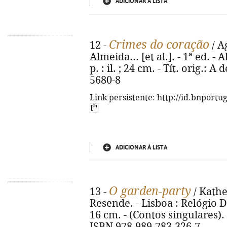
ADICIONAR À LISTA
Crimes do coração
12 -
/ A
Almeida... [et al.]. - 1ª ed. - 
p. : il. ; 24 cm. - Tít. orig.: 
5680-8
Link persistente: http://id.bnportu
ADICIONAR À LISTA
O garden-party
13 -
/ Kathe
Resende. - Lisboa : Relógio D'
16 cm. - (Contos singulares). 
ISBN 978-989-783-326-7