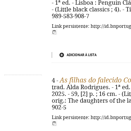
- 1ª ed. - Lisboa : Penguin Clá
- (Little black classics ; 4). - 
989-583-908-7
Link persistente: http://id.bnportu
ADICIONAR À LISTA
As filhas do falecido C
4 -
trad. Alda Rodrigues. - 1ª ed.
2025. - 59, [2] p. ; 16 cm. - (Lit
orig.: The daughters of the l
902-5
Link persistente: http://id.bnportu