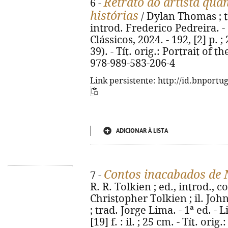
Retrato do artista qua
6 -
histórias
/ Dylan Thomas ; t
introd. Frederico Pedreira. - 
Clássicos, 2024. - 192, [2] p. 
39). - Tít. orig.: Portrait of 
978-989-583-206-4
Link persistente: http://id.bnportu
ADICIONAR À LISTA
Contos inacabados de
7 -
R. R. Tolkien ; ed., introd., 
Christopher Tolkien ; il. Jo
; trad. Jorge Lima. - 1ª ed. - L
[19] f. : il. ; 25 cm. - Tít. ori