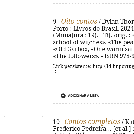
Oito contos
9 -
/ Dylan Thoma
Porto : Livros do Brasil, 2024. 
(Miniatura ; 19). - Tít. orig. 
school of witches», «The peach
«Old Garbo», «One warm satu
«The followers». - ISBN 978-
Link persistente: http://id.bnportu
ADICIONAR À LISTA
Contos completos
10 -
/ Ka
Frederico Pedreira... [et al.] 