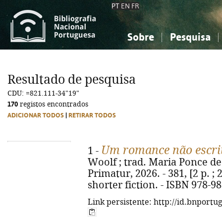
PT
EN
FR
Sobre
Pesquisa
Sobre a Bibliografia Nacional
Simples
Conhecimento, Informação...
Conhecimento, Informação...
Combinada
A
Resultado de pesquisa
Ciências sociais...
Ciências sociais...
CDU: =821.111-34"19"
Arte, desporto...
Arte, desporto...
170
registos encontrados
ADICIONAR TODOS
|
RETIRAR TODOS
Um romance não escri
1 -
Woolf ; trad. Maria Ponce de L
Primatur, 2026. - 381, [2 p. ; 
shorter fiction. - ISBN 978-9
Link persistente: http://id.bnportu