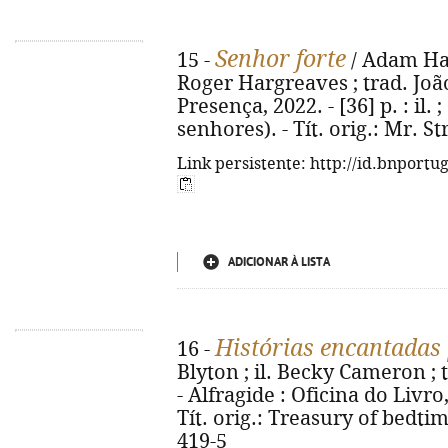
Senhor forte
15 -
/ Adam Har
Roger Hargreaves ; trad. João
Presença, 2022. - [36] p. : il.
senhores). - Tít. orig.: Mr. S
Link persistente: http://id.bnportu
ADICIONAR À LISTA
Histórias encantadas
16 -
Blyton ; il. Becky Cameron ; t
- Alfragide : Oficina do Livro, 2
Tít. orig.: Treasury of bedtim
419-5