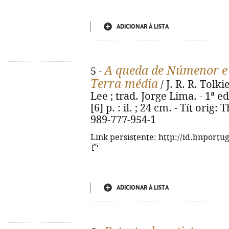
ADICIONAR À LISTA
A queda de Númenor e 
5 -
Terra-média
/ J. R. R. Tolki
Lee ; trad. Jorge Lima. - 1ª ed
[6] p. : il. ; 24 cm. - Tít orig
989-777-954-1
Link persistente: http://id.bnportu
ADICIONAR À LISTA