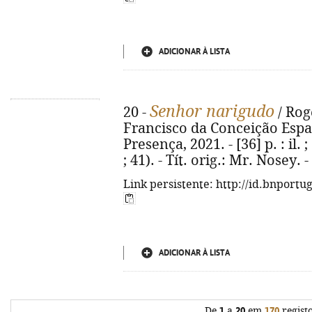
ADICIONAR À LISTA
Senhor narigudo
20 -
/ Rog
Francisco da Conceição Espadi
Presença, 2021. - [36] p. : il
; 41). - Tít. orig.: Mr. Nosey.
Link persistente: http://id.bnportu
ADICIONAR À LISTA
De
1
a
20
em
170
regist