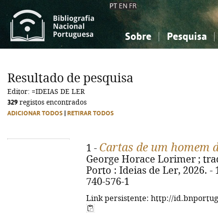
PT
EN
FR
Sobre
Pesquisa
Sobre a Bibliografia Nacional
Simples
Conhecimento, Informação...
Conhecimento, Informação...
Combinada
A
Resultado de pesquisa
Ciências sociais...
Ciências sociais...
Editor: =IDEIAS DE LER
Arte, desporto...
Arte, desporto...
329
registos encontrados
ADICIONAR TODOS
|
RETIRAR TODOS
Cartas de um homem de
1 -
George Horace Lorimer ; trad
Porto : Ideias de Ler, 2026. -
740-576-1
Link persistente: http://id.bnportu