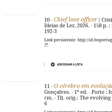
Chief love officer
10 -
/ Cris
Ideias de Ler, 2026. - 158 p. :
192-3
Link persistente: http://id.bnportu
ADICIONAR À LISTA
O cérebro em evoluçã
11 -
Gonçalves. - 1ª ed. - Porto : I
cm. - Tít. orig.: The evolving
6