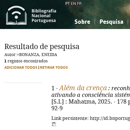
PT
EN
FR
Sobre
Pesquisa
Sobre a Bibliografia Nacional
Simples
Conhecimento, Informação...
Conhecimento, Informação...
Combinada
A
Resultado de pesquisa
Ciências sociais...
Ciências sociais...
Autor:=BONANZA, ENEIDA
Arte, desporto...
Arte, desporto...
1
registos encontrados
ADICIONAR TODOS
|
RETIRAR TODOS
Além da crença
1 -
: reconh
ativando a consciência sisté
[S.l.] : Mahatma, 2025. - 178 
92-9
Link persistente: http://id.bnportu