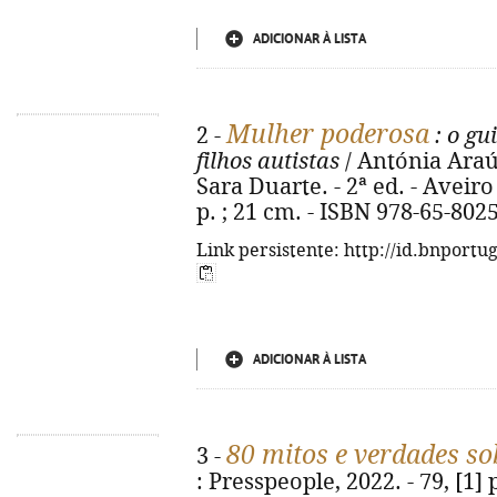
ADICIONAR À LISTA
Mulher poderosa
2 -
: o gu
filhos autistas
/ Antónia Araú
Sara Duarte. - 2ª ed. - Aveiro 
p. ; 21 cm. - ISBN 978-65-802
Link persistente: http://id.bnportu
ADICIONAR À LISTA
80 mitos e verdades so
3 -
: Presspeople, 2022. - 79, [1] p