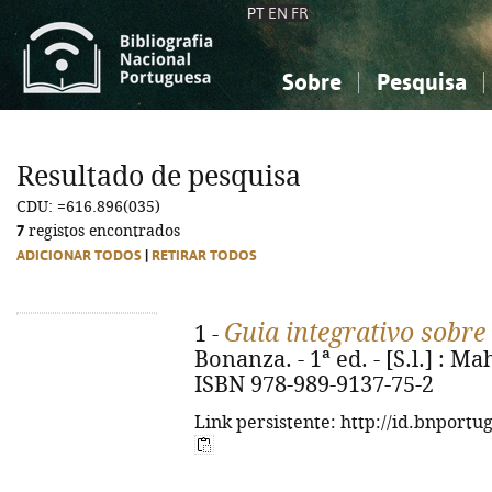
PT
EN
FR
Sobre
Pesquisa
Sobre a Bibliografia Nacional
Simples
Conhecimento, Informação...
Conhecimento, Informação...
Combinada
A
Resultado de pesquisa
Ciências sociais...
Ciências sociais...
CDU: =616.896(035)
Arte, desporto...
Arte, desporto...
7
registos encontrados
ADICIONAR TODOS
|
RETIRAR TODOS
Guia integrativo sobre
1 -
Bonanza. - 1ª ed. - [S.l.] : Ma
ISBN 978-989-9137-75-2
Link persistente: http://id.bnportu