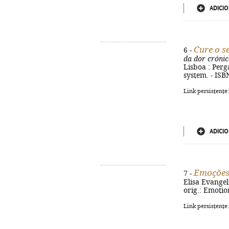
ADICIO
Cure o s
6 -
da dor crónic
Lisboa : Perg
system. - ISB
Link persistente
ADICIO
Emoçõe
7 -
Elisa Evangeli
orig.: Emotio
Link persistente