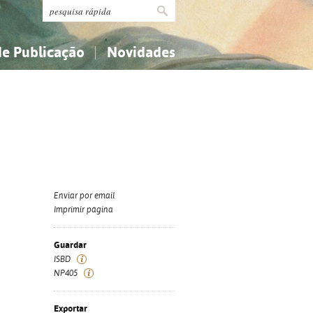
de Publicação
Novidades
s
Religião...
Religião...
Ciências aplicadas...
Ciências aplicadas...
História, geografia, biografias...
História, geografia, biografias...
Enviar por email
Imprimir página
Guardar
ISBD
NP405
Exportar