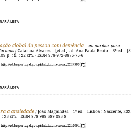
NAR À LISTA
ação global da pessoa com demência
: um auxiliar para
nformais
/ Catarina Alvarez... [et al.] ; il. Ana Paula Bento. - 3ª ed. - [S.
 109 p. : il. ; 22 cm. - ISBN 978-972-8875-75-6
: http://id.bnportugal.gov.pt/bib/bibnacional/2247596
NAR À LISTA
ara a ansiedade
/ João Magalhães. - 1ª ed. - Lisboa : Nascente, 2025
il. ; 23 cm. - ISBN 978-989-589-095-8
: http://id.bnportugal.gov.pt/bib/bibnacional/2246094