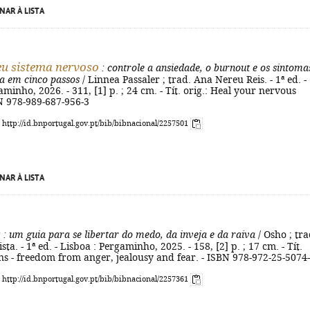
NAR À LISTA
eu sistema nervoso
: controle a ansiedade, o burnout e os sintoma
a em cinco passos
/ Linnea Passaler ; trad. Ana Nereu Reis. - 1ª ed. -
aminho, 2026. - 311, [1] p. ; 24 cm. - Tít. orig.: Heal your nervous
N 978-989-687-956-3
: http://id.bnportugal.gov.pt/bib/bibnacional/2257501
NAR À LISTA
s
: um guia para se libertar do medo, da inveja e da raiva
/ Osho ; tra
sta. - 1ª ed. - Lisboa : Pergaminho, 2025. - 158, [2] p. ; 17 cm. - Tít.
ns - freedom from anger, jealousy and fear. - ISBN 978-972-25-5074
: http://id.bnportugal.gov.pt/bib/bibnacional/2257361