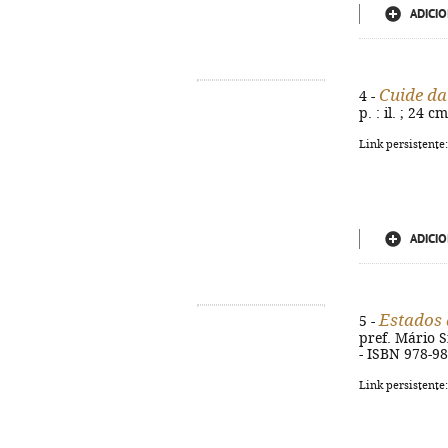
ADICIO
Cuide da
4 -
p. : il. ; 24 
Link persistente
ADICIO
Estados 
5 -
pref. Mário Sim
- ISBN 978-9
Link persistente