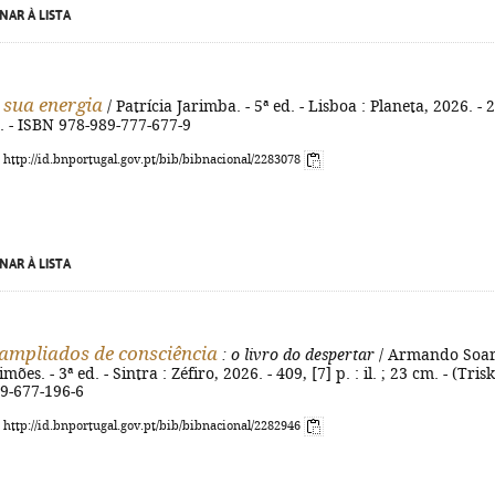
NAR À LISTA
 sua energia
/ Patrícia Jarimba. - 5ª ed. - Lisboa : Planeta, 2026. - 
cm. - ISBN 978-989-777-677-9
: http://id.bnportugal.gov.pt/bib/bibnacional/2283078
NAR À LISTA
ampliados de consciência
: o livro do despertar
/ Armando Soar
ões. - 3ª ed. - Sintra : Zéfiro, 2026. - 409, [7] p. : il. ; 23 cm. - (Trisk
89-677-196-6
: http://id.bnportugal.gov.pt/bib/bibnacional/2282946