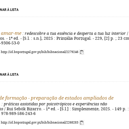
NAR À LISTA
 amar-me
: redescobre a tua essência e desperta a tua luz interior
/
 - 1ª ed. - [S.l. : s.n.], 2025 : Printália Portugal. - 229, [2] p. ; 23 cm
-9306-53-0
: http://id.bnportugal.gov.pt/bib/bibnacional/2279246
NAR À LISTA
e formação - preparação de estados ampliados de
a
: práticas assistidas por psicotrópicos e experiências não
as
/ Rui Sebök Bizarro. - 1ª ed. - [S.l.] : Simplesmente, 2025. - 149 p. : i
N 978-989-586-243-6
: http://id.bnportugal.gov.pt/bib/bibnacional/2268283