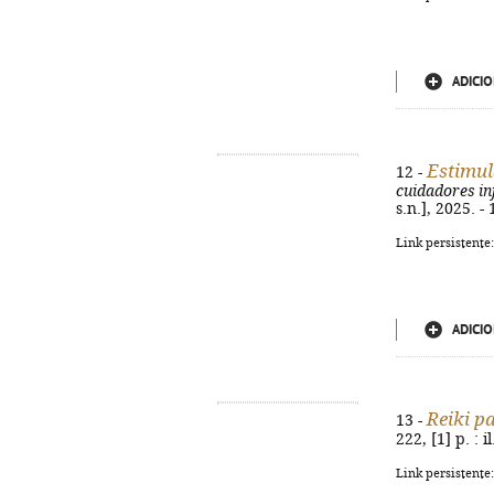
ADICIO
Estimul
12 -
cuidadores i
s.n.], 2025. -
Link persistente
ADICIO
Reiki p
13 -
222, [1] p. : 
Link persistente