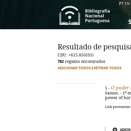
PT
EN
S
S
C
C
Resultado de pesquis
C
C
CDU: =615.85(035)
A
A
782
registos encontrados
ADICIONAR TODOS
|
RETIRAR TODOS
O poder 
1 -
Santos. - 1ª e
power of hor
Link persistente
ADICIO