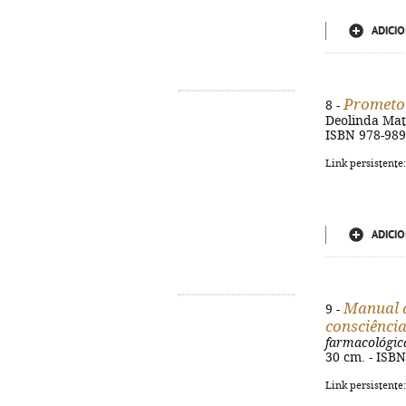
ADICIO
Prometo
8 -
Deolinda Matos.
ISBN 978-989
Link persistente
ADICIO
Manual d
9 -
consciênci
farmacológic
30 cm. - ISB
Link persistente