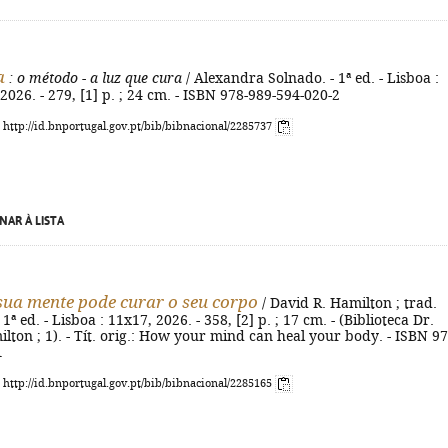
a
: o método - a luz que cura
/ Alexandra Solnado. - 1ª ed. - Lisboa :
026. - 279, [1] p. ; 24 cm. - ISBN 978-989-594-020-2
: http://id.bnportugal.gov.pt/bib/bibnacional/2285737
NAR À LISTA
ua mente pode curar o seu corpo
/ David R. Hamilton ; trad.
 1ª ed. - Lisboa : 11x17, 2026. - 358, [2] p. ; 17 cm. - (Biblioteca Dr.
lton ; 1). - Tít. orig.: How your mind can heal your body. - ISBN 97
1
: http://id.bnportugal.gov.pt/bib/bibnacional/2285165