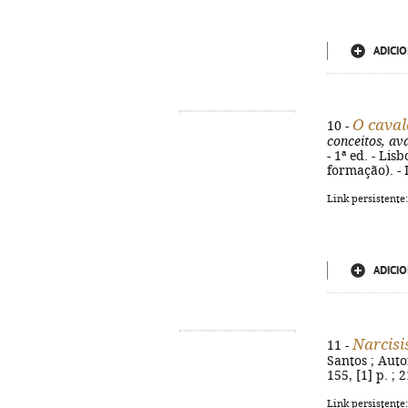
ADICIO
O caval
10 -
conceitos, av
- 1ª ed. - Lis
formação). -
Link persistente
ADICIO
Narcis
11 -
Santos ; Autor
155, [1] p. ;
Link persistente