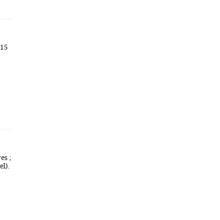
215
es ;
el).