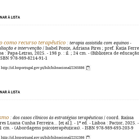
NAR À LISTA
o como recurso terapêutico
: terapia assistida com equinos -
aliação e intervenção
/ Isabel Ponte, Adriana Pires ; pref. Katia Ferre
boa : Papa-Letras, 2025. - 198 p. : il. ; 24 cm. - (Biblioteca de educação
 ISBN 978-989-8214-91-1
: http://id.bnportugal.gov.pt/bib/bibnacional/2265886
NAR À LISTA
ismo
: dos casos clínicos às estratégias terapêuticas
/ coord. Raíssa
es Luana Cunha Ferreira... [et al.]. - 1ª ed. - Lisboa : Pactor, 2025. -
 21 cm. - (Abordagens psicoterapêuticas). - ISBN 978-989-693-203-9
: http://id.bnportugal.gov.pt/bib/bibnacional/2252386