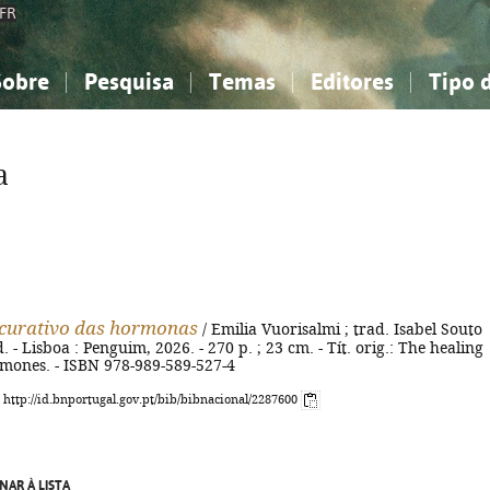
FR
Sobre
Pesquisa
Temas
Editores
Tipo 
obre a Bibliografia Nacional
imples
onhecimento, Informação...
onhecimento, Informação...
Combinada
A minha lista
Como utilizar
Filosofia, psicologia...
Filosofia, psicologia...
Perguntas frequente
a
iências sociais...
iências sociais...
Ciências exatas e naturais...
Ciências exatas e naturais...
rte, desporto...
rte, desporto...
Literatura, linguística...
Literatura, linguística...
curativo das hormonas
/ Emilia Vuorisalmi ; trad. Isabel Souto
d. - Lisboa : Penguim, 2026. - 270 p. ; 23 cm. - Tít. orig.: The healing
mones. - ISBN 978-989-589-527-4
: http://id.bnportugal.gov.pt/bib/bibnacional/2287600
NAR À LISTA