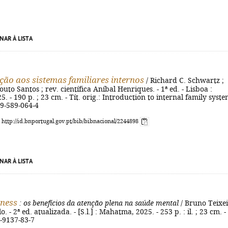
NAR À LISTA
ção aos sistemas familiares internos
/ Richard C. Schwartz ;
outo Santos ; rev. científica Aníbal Henriques. - 1ª ed. - Lisboa :
. - 190 p. ; 23 cm. - Tít. orig.: Introduction to internal family syste
89-589-064-4
: http://id.bnportugal.gov.pt/bib/bibnacional/2244898
NAR À LISTA
ness
: os benefícios da atenção plena na saúde mental
/ Bruno Teixei
o. - 2ª ed. atualizada. - [S.l.] : Mahatma, 2025. - 253 p. : il. ; 23 cm. -
-9137-83-7