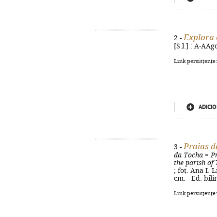
Explora 
2 -
[S.l.] : A-AAg
Link persistente
ADICIO
Praias d
3 -
da Tocha
=
P
the parish of
; fot. Ana I. 
cm. - Ed. bil
Link persistente