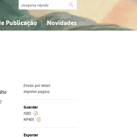
de Publicação
Novidades
s
Religião...
Religião...
Ciências aplicadas...
Ciências aplicadas...
História, geografia, biografias...
História, geografia, biografias...
Enviar por email
 Ria
Imprimir página
7
Guardar
ISBD
NP405
Exportar