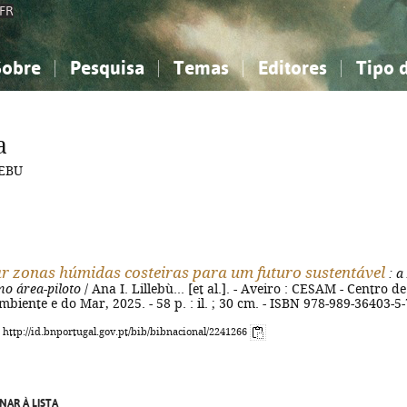
FR
Sobre
Pesquisa
Temas
Editores
Tipo 
obre a Bibliografia Nacional
imples
onhecimento, Informação...
onhecimento, Informação...
Combinada
A minha lista
Como utilizar
Filosofia, psicologia...
Filosofia, psicologia...
Perguntas frequente
a
iências sociais...
iências sociais...
Ciências exatas e naturais...
Ciências exatas e naturais...
LEBU
rte, desporto...
rte, desporto...
Literatura, linguística...
Literatura, linguística...
r zonas húmidas costeiras para um futuro sustentável
: a
o área-piloto
/ Ana I. Lillebù... [et al.]. - Aveiro : CESAM - Centro de
biente e do Mar, 2025. - 58 p. : il. ; 30 cm. - ISBN 978-989-36403-5-
: http://id.bnportugal.gov.pt/bib/bibnacional/2241266
NAR À LISTA