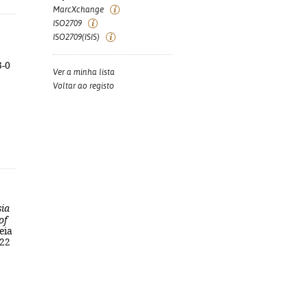
MarcXchange
ISO2709
ISO2709(ISIS)
3-0
Ver a minha lista
Voltar ao registo
sia
of
eia
 22