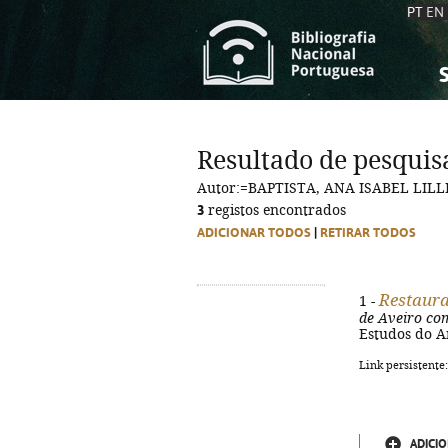
PT
EN
S
S
C
C
Resultado de pesquis
C
C
Autor:=BAPTISTA, ANA ISABEL LIL
A
A
3
registos encontrados
ADICIONAR TODOS
|
RETIRAR TODOS
Restaura
1 -
de Aveiro com
Estudos do Am
Link persistente
ADICIO