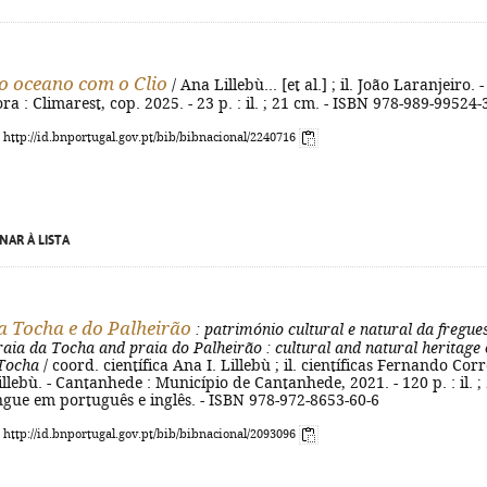
o oceano com o Clio
/ Ana Lillebù... [et al.] ; il. João Laranjeiro. -
ora : Climarest, cop. 2025. - 23 p. : il. ; 21 cm. - ISBN 978-989-99524-
: http://id.bnportugal.gov.pt/bib/bibnacional/2240716
NAR À LISTA
a Tocha e do Palheirão
: património cultural e natural da fregue
raia da Tocha and praia do Palheirão
: cultural and natural heritage 
 Tocha
/ coord. científica Ana I. Lillebù ; il. científicas Fernando Corr
Lillebù. - Cantanhede : Município de Cantanhede, 2021. - 120 p. : il. ;
ingue em português e inglês. - ISBN 978-972-8653-60-6
: http://id.bnportugal.gov.pt/bib/bibnacional/2093096