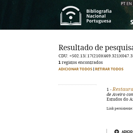
PT
EN
S
S
C
C
Resultado de pesquis
C
C
CDU: =502.13/.17(210)(469.321)(047.3
A
A
1
registos encontrados
ADICIONAR TODOS
|
RETIRAR TODOS
Restaura
1 -
de Aveiro com
Estudos do Am
Link persistente
ADICIO