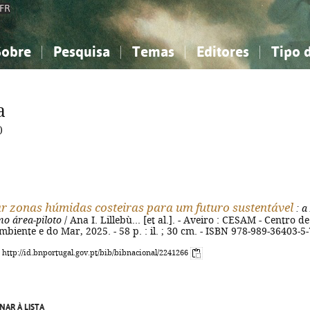
FR
Sobre
Pesquisa
Temas
Editores
Tipo 
obre a Bibliografia Nacional
imples
onhecimento, Informação...
onhecimento, Informação...
Combinada
A minha lista
Como utilizar
Filosofia, psicologia...
Filosofia, psicologia...
Perguntas frequente
a
iências sociais...
iências sociais...
Ciências exatas e naturais...
Ciências exatas e naturais...
)
rte, desporto...
rte, desporto...
Literatura, linguística...
Literatura, linguística...
r zonas húmidas costeiras para um futuro sustentável
: a
o área-piloto
/ Ana I. Lillebù... [et al.]. - Aveiro : CESAM - Centro de
biente e do Mar, 2025. - 58 p. : il. ; 30 cm. - ISBN 978-989-36403-5-
: http://id.bnportugal.gov.pt/bib/bibnacional/2241266
NAR À LISTA