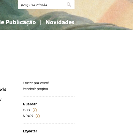
de Publicação
Novidades
s
Religião...
Religião...
Ciências aplicadas...
Ciências aplicadas...
História, geografia, biografias...
História, geografia, biografias...
Enviar por email
 Ria
Imprimir página
7
Guardar
ISBD
NP405
Exportar