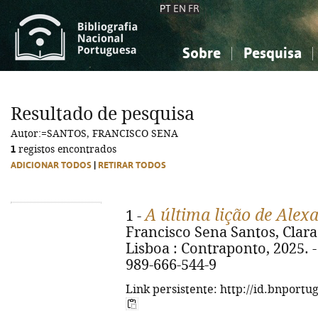
PT
EN
FR
Sobre
Pesquisa
Sobre a Bibliografia Nacional
Simples
Conhecimento, Informação...
Conhecimento, Informação...
Combinada
A
Resultado de pesquisa
Ciências sociais...
Ciências sociais...
Autor:=SANTOS, FRANCISCO SENA
Arte, desporto...
Arte, desporto...
1
registos encontrados
ADICIONAR TODOS
|
RETIRAR TODOS
A última lição de Alex
1 -
Francisco Sena Santos, Clara 
Lisboa : Contraponto, 2025. - 
989-666-544-9
Link persistente: http://id.bnportu