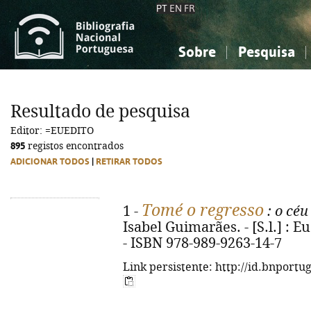
PT
EN
FR
Sobre
Pesquisa
Sobre a Bibliografia Nacional
Simples
Conhecimento, Informação...
Conhecimento, Informação...
Combinada
A
Resultado de pesquisa
Ciências sociais...
Ciências sociais...
Editor: =EUEDITO
Arte, desporto...
Arte, desporto...
895
registos encontrados
ADICIONAR TODOS
|
RETIRAR TODOS
Tomé o regresso
1 -
: o céu
Isabel Guimarães. - [S.l.] : Eue
- ISBN 978-989-9263-14-7
Link persistente: http://id.bnportu