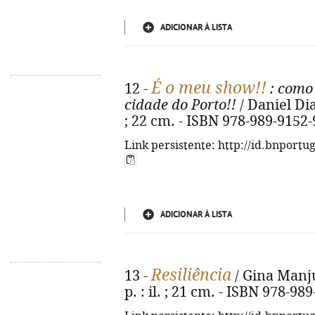
ADICIONAR À LISTA
É o meu show!!
12 -
: como 
cidade do Porto!!
/ Daniel Dias
; 22 cm. - ISBN 978-989-9152-
Link persistente: http://id.bnportu
ADICIONAR À LISTA
Resiliência
13 -
/ Gina Manjua
p. : il. ; 21 cm. - ISBN 978-98