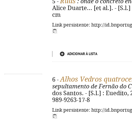
Ruas
5 -
: onde o concreto e
Alice Duarte... [et al.]. - [S.l.]
cm
Link persistente: http://id.bnportu
ADICIONAR À LISTA
Alhos Vedros quatroce
6 -
sepultamento de Fernão do C
dos Santos. - [S.l.] : Euedito,
989-9263-17-8
Link persistente: http://id.bnportu