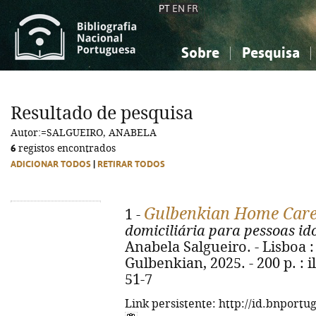
PT
EN
FR
Sobre
Pesquisa
Sobre a Bibliografia Nacional
Simples
Conhecimento, Informação...
Conhecimento, Informação...
Combinada
A
Resultado de pesquisa
Ciências sociais...
Ciências sociais...
Autor:=SALGUEIRO, ANABELA
Arte, desporto...
Arte, desporto...
6
registos encontrados
ADICIONAR TODOS
|
RETIRAR TODOS
Gulbenkian Home Car
1 -
domiciliária para pessoas id
Anabela Salgueiro. - Lisboa 
Gulbenkian, 2025. - 200 p. : i
51-7
Link persistente: http://id.bnportu