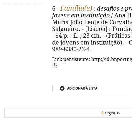
Família(s)
6 -
: desafios e p
jovens em instituição
/ Ana He
Maria João Leote de Carvalh
Salgueiro. - [Lisboa] : Fund
- 54 p. : il. ; 23 cm. - (Práti
de jovens em instituição). - 
989-8380-23-4
Link persistente: http://id.bnportu
ADICIONAR À LISTA
6
registos