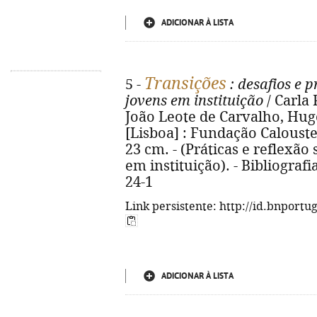
ADICIONAR À LISTA
Transições
5 -
: desafios e 
jovens em instituição
/ Carla 
João Leote de Carvalho, Hugo
[Lisboa] : Fundação Calouste G
23 cm. - (Práticas e reflexã
em instituição). - Bibliografi
24-1
Link persistente: http://id.bnportu
ADICIONAR À LISTA