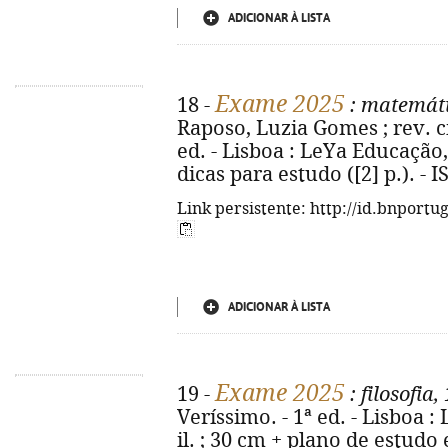
ADICIONAR À LISTA
Exame 2025
18 -
: matemáti
Raposo, Luzia Gomes ; rev. ci
ed. - Lisboa : LeYa Educação, 2
dicas para estudo ([2] p.). -
Link persistente: http://id.bnportu
ADICIONAR À LISTA
Exame 2025
19 -
: filosofia,
Veríssimo. - 1ª ed. - Lisboa :
il. ; 30 cm + plano de estudo e