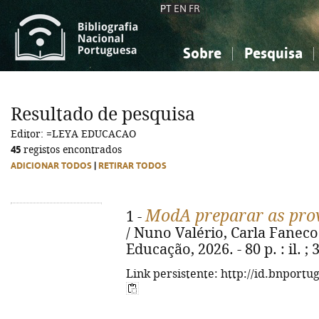
PT
EN
FR
Sobre
Pesquisa
Sobre a Bibliografia Nacional
Simples
Conhecimento, Informação...
Conhecimento, Informação...
Combinada
A
Resultado de pesquisa
Ciências sociais...
Ciências sociais...
Editor: =LEYA EDUCACAO
Arte, desporto...
Arte, desporto...
45
registos encontrados
ADICIONAR TODOS
|
RETIRAR TODOS
ModA preparar as pro
1 -
/ Nuno Valério, Carla Faneco. -
Educação, 2026. - 80 p. : il. 
Link persistente: http://id.bnportu