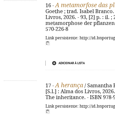
A metamorfose das pl
16 -
Goethe ; trad. Isabel Branco. -
Livros, 2026. - 93, [2] p. : il. 
metamorphose der pflanzen z
570-226-8
Link persistente: http://id.bnportu
ADICIONAR À LISTA
A herança
17 -
/ Samantha Ha
[S.l.] : Alma dos Livros, 2026. 
The inheritance. - ISBN 978-
Link persistente: http://id.bnportu