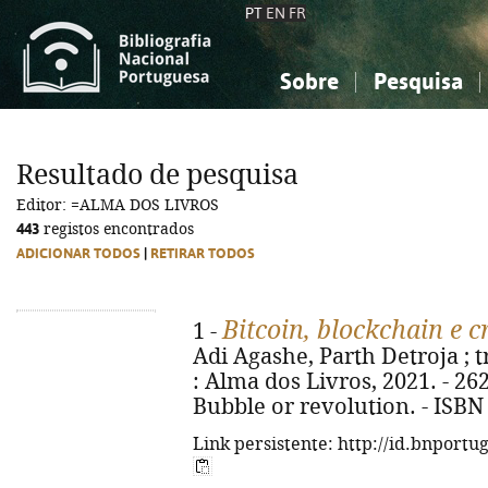
PT
EN
FR
Sobre
Pesquisa
Sobre a Bibliografia Nacional
Simples
Conhecimento, Informação...
Conhecimento, Informação...
Combinada
A
Resultado de pesquisa
Ciências sociais...
Ciências sociais...
Editor: =ALMA DOS LIVROS
Arte, desporto...
Arte, desporto...
443
registos encontrados
ADICIONAR TODOS
|
RETIRAR TODOS
Bitcoin, blockchain e 
1 -
Adi Agashe, Parth Detroja ; tra
: Alma dos Livros, 2021. - 262, [
Bubble or revolution. - ISBN
Link persistente: http://id.bnportu