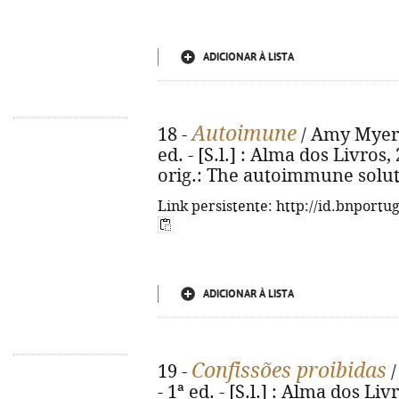
ADICIONAR À LISTA
Autoimune
18 -
/ Amy Myers 
ed. - [S.l.] : Alma dos Livros, 2
orig.: The autoimmune solut
Link persistente: http://id.bnportu
ADICIONAR À LISTA
Confissões proibidas
19 -
/
- 1ª ed. - [S.l.] : Alma dos Livr