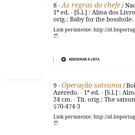
As regras do chefe
8 -
/ Nad
1ª ed. - [S.l.] : Alma dos Livro
orig.: Baby for the bosshole.
Link persistente: http://id.bnportu
ADICIONAR À LISTA
Operação satsuma
9 -
/ Bo
Azeredo. - 1ª ed. - [S.l.] : Alm
24 cm. - Tít. orig.: The sats
570-474-3
Link persistente: http://id.bnportu