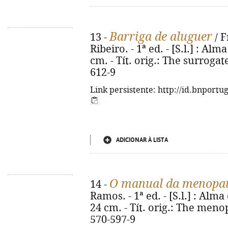
Barriga de aluguer
13 -
/ F
Ribeiro. - 1ª ed. - [S.l.] : Alm
cm. - Tít. orig.: The surroga
612-9
Link persistente: http://id.bnportu
ADICIONAR À LISTA
O manual da menopa
14 -
Ramos. - 1ª ed. - [S.l.] : Alma 
24 cm. - Tít. orig.: The meno
570-597-9