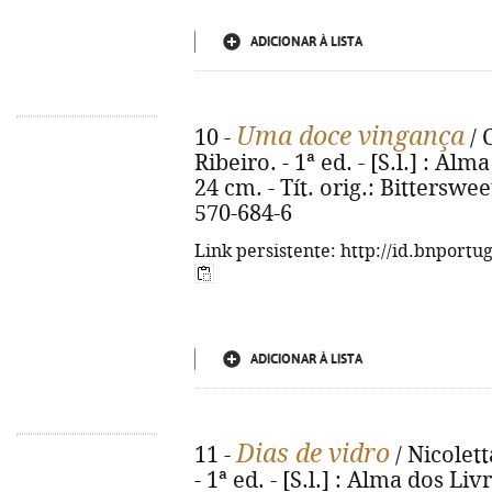
ADICIONAR À LISTA
Uma doce vingança
10 -
/ 
Ribeiro. - 1ª ed. - [S.l.] : Alma
24 cm. - Tít. orig.: Bittersw
570-684-6
Link persistente: http://id.bnportu
ADICIONAR À LISTA
Dias de vidro
11 -
/ Nicolett
- 1ª ed. - [S.l.] : Alma dos Livr