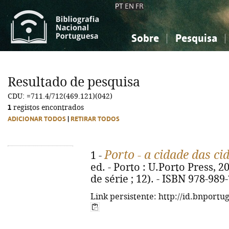
PT
EN
FR
Sobre
Pesquisa
Sobre a Bibliografia Nacional
Simples
Conhecimento, Informação...
Conhecimento, Informação...
Combinada
A
Resultado de pesquisa
Ciências sociais...
Ciências sociais...
CDU: =711.4/712(469.121)(042)
Arte, desporto...
Arte, desporto...
1
registos encontrados
ADICIONAR TODOS
|
RETIRAR TODOS
Porto - a cidade das ci
1 -
ed. - Porto : U.Porto Press, 202
de série ; 12). - ISBN 978-989
Link persistente: http://id.bnportu