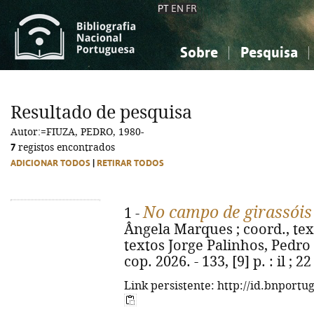
PT
EN
FR
Sobre
Pesquisa
Sobre a Bibliografia Nacional
Simples
Conhecimento, Informação...
Conhecimento, Informação...
Combinada
A
Resultado de pesquisa
Ciências sociais...
Ciências sociais...
Autor:=FIUZA, PEDRO, 1980-
Arte, desporto...
Arte, desporto...
7
registos encontrados
ADICIONAR TODOS
|
RETIRAR TODOS
No campo de girassóis 
1 -
Ângela Marques ; coord., tex
textos Jorge Palinhos, Pedro F
cop. 2026. - 133, [9] p. : il ;
Link persistente: http://id.bnportu