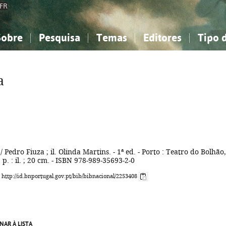
FR
Sobre
Pesquisa
Temas
Editores
Tipo 
obre a Bibliografia Nacional
imples
onhecimento, Informação...
onhecimento, Informação...
Combinada
A minha lista
Como utilizar
Filosofia, psicologia...
Filosofia, psicologia...
Perguntas frequente
a
iências sociais...
iências sociais...
Ciências exatas e naturais...
Ciências exatas e naturais...
rte, desporto...
rte, desporto...
Literatura, linguística...
Literatura, linguística...
/ Pedro Fiuza ; il. Olinda Martins. - 1ª ed. - Porto : Teatro do Bolhão,
] p. : il. ; 20 cm. - ISBN 978-989-35693-2-0
: http://id.bnportugal.gov.pt/bib/bibnacional/2253408
NAR À LISTA