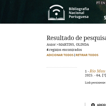
PT
EN
S
S
C
C
Resultado de pesquis
C
C
Autor:=MARTINS, OLINDA
A
A
4
registos encontrados
ADICIONAR TODOS
|
RETIRAR TODOS
Rio Mau
1 -
2025. - 64, [7
Link persistente
ADICIO