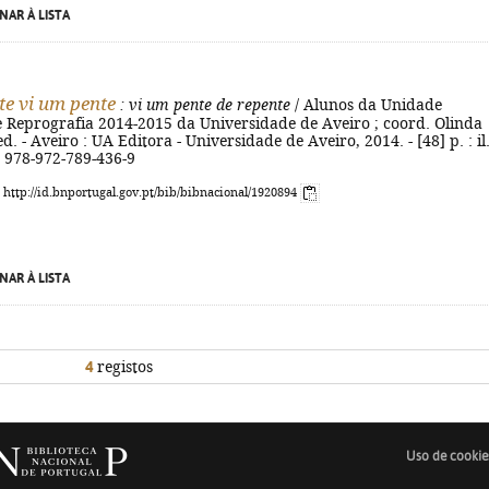
NAR À LISTA
te vi um pente
: vi um pente de repente
/ Alunos da Unidade
e Reprografia 2014-2015 da Universidade de Aveiro ; coord. Olinda
ed. - Aveiro : UA Editora - Universidade de Aveiro, 2014. - [48] p. : il.
N 978-972-789-436-9
: http://id.bnportugal.gov.pt/bib/bibnacional/1920894
NAR À LISTA
4
registos
Uso de cookie