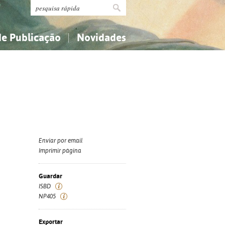
de Publicação
Novidades
s
Religião...
Religião...
Ciências aplicadas...
Ciências aplicadas...
História, geografia, biografias...
História, geografia, biografias...
Enviar por email
Imprimir página
Guardar
ISBD
NP405
Exportar