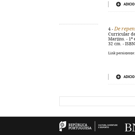
ADICIO
De repen
4 -
Curricular d
Martins. - 1ª 
32 cm. - ISB
Link persistente
ADICIO