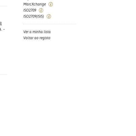
MarcXchange
ISO2709
ISO2709(ISIS)
l
. -
Ver a minha lista
Voltar ao registo