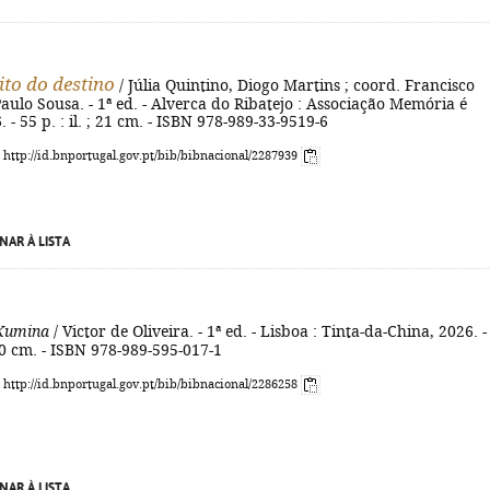
ito do destino
/ Júlia Quintino, Diogo Martins ; coord. Francisco
. Paulo Sousa. - 1ª ed. - Alverca do Ribatejo : Associação Memória é
 - 55 p. : il. ; 21 cm. - ISBN 978-989-33-9519-6
: http://id.bnportugal.gov.pt/bib/bibnacional/2287939
NAR À LISTA
Kumina
/ Victor de Oliveira. - 1ª ed. - Lisboa : Tinta-da-China, 2026. -
 20 cm. - ISBN 978-989-595-017-1
: http://id.bnportugal.gov.pt/bib/bibnacional/2286258
NAR À LISTA