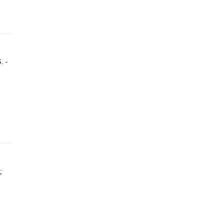
. -
;