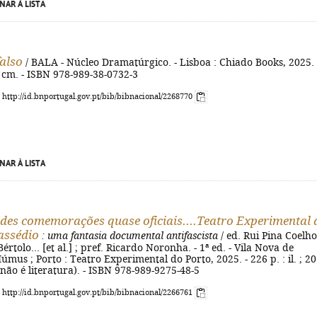
NAR À LISTA
also
/ BALA - Núcleo Dramatúrgico. - Lisboa : Chiado Books, 2025. 
23 cm. - ISBN 978-989-38-0732-3
: http://id.bnportugal.gov.pt/bib/bibnacional/2268770
NAR À LISTA
des comemorações quase oficiais....Teatro Experimental 
assédio
: uma fantasia documental antifascista
/ ed. Rui Pina Coelho
értolo... [et al.] ; pref. Ricardo Noronha. - 1ª ed. - Vila Nova de
úmus ; Porto : Teatro Experimental do Porto, 2025. - 226 p. : il. ; 20
 não é literatura). - ISBN 978-989-9275-48-5
: http://id.bnportugal.gov.pt/bib/bibnacional/2266761