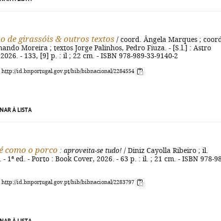
 de girassóis & outros textos
/ coord. Ângela Marques ; coord
rnando Moreira ; textos Jorge Palinhos, Pedro Fiuza. - [S.l.] : Astro
2026. - 133, [9] p. : il ; 22 cm. - ISBN 978-989-33-9140-2
: http://id.bnportugal.gov.pt/bib/bibnacional/2284554
NAR À LISTA
é como o porco
: aproveita-se tudo!
/ Diniz Cayolla Ribeiro ; il.
 - 1ª ed. - Porto : Book Cover, 2026. - 63 p. : il. ; 21 cm. - ISBN 978-9
: http://id.bnportugal.gov.pt/bib/bibnacional/2283797