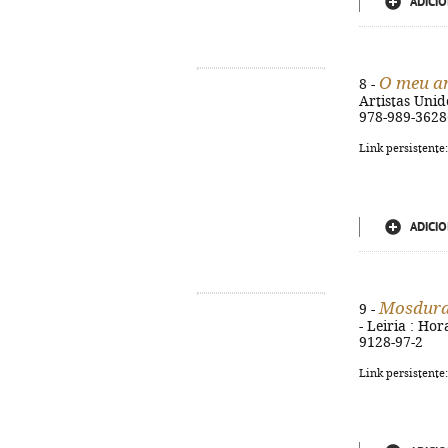
ADICIO
O meu a
8 -
Artistas Unido
978-989-3628
Link persistente
ADICIO
Mosdura
9 -
- Leiria : Hor
9128-97-2
Link persistente