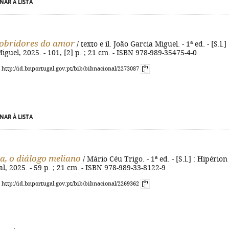
NAR À LISTA
obridores do amor
/ texto e il. João Garcia Miguel. - 1ª ed. - [S.l.] 
iguel, 2025. - 101, [2] p. ; 21 cm. - ISBN 978-989-35475-4-0
: http://id.bnportugal.gov.pt/bib/bibnacional/2273087
NAR À LISTA
a, o diálogo meliano
/ Mário Céu Trigo. - 1ª ed. - [S.l.] : Hipérion
al, 2025. - 59 p. ; 21 cm. - ISBN 978-989-33-8122-9
: http://id.bnportugal.gov.pt/bib/bibnacional/2269362