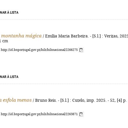
NAR À LISTA
a montanha mágica
/ Emília Maria Barbeira. - [S.l.] : Veritas, 2025
21 cm
: http://id.bnportugal.gov.pt/bib/bibnacional/2266275
NAR À LISTA
a esfola menos
/ Bruno Reis. - [S.l.] : Cutelo, imp. 2025. - 52, [4] p. 
: http://id.bnportugal.gov.pt/bib/bibnacional/2263871