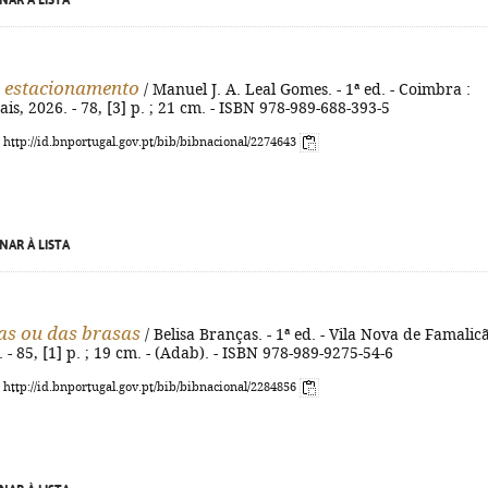
NAR À LISTA
 estacionamento
/ Manuel J. A. Leal Gomes. - 1ª ed. - Coimbra :
is, 2026. - 78, [3] p. ; 21 cm. - ISBN 978-989-688-393-5
: http://id.bnportugal.gov.pt/bib/bibnacional/2274643
NAR À LISTA
as ou das brasas
/ Belisa Branças. - 1ª ed. - Vila Nova de Famalicã
- 85, [1] p. ; 19 cm. - (Adab). - ISBN 978-989-9275-54-6
: http://id.bnportugal.gov.pt/bib/bibnacional/2284856