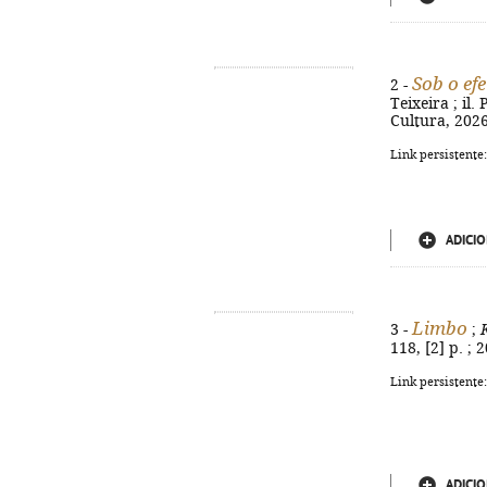
Sob o efe
2 -
Teixeira ; il
Cultura, 2026.
Link persistente
ADICIO
Limbo
3 -
;
118, [2] p. ;
Link persistente
ADICIO