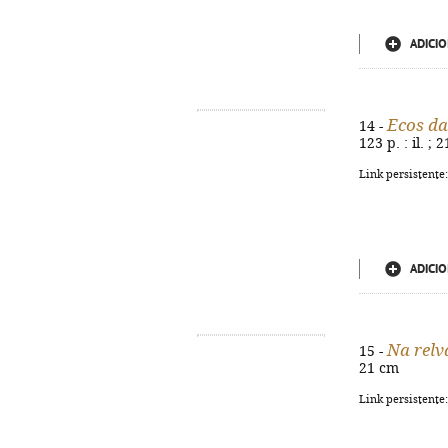
ADICIO
Ecos d
14 -
123 p. : il. ; 
Link persistente
ADICIO
Na relv
15 -
21 cm
Link persistente