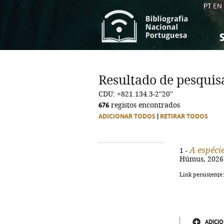
PT
EN
S
S
C
C
Resultado de pesquis
C
C
CDU: =821.134.3-2"20"
A
A
676
registos encontrados
ADICIONAR TODOS
|
RETIRAR TODOS
A espéci
1 -
Húmus, 2026. 
Link persistente
ADICIO