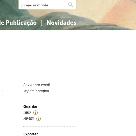
de Publicação
Novidades
s
Religião...
Religião...
Ciências aplicadas...
Ciências aplicadas...
História, geografia, biografias...
História, geografia, biografias...
Enviar por email
 :
Imprimir página
Guardar
ISBD
NP405
Exportar