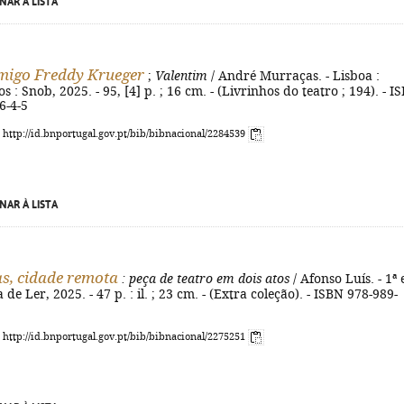
NAR À LISTA
migo Freddy Krueger
;
Valentim
/ André Murraças. - Lisboa :
s : Snob, 2025. - 95, [4] p. ; 16 cm. - (Livrinhos do teatro ; 194). - I
6-4-5
: http://id.bnportugal.gov.pt/bib/bibnacional/2284539
NAR À LISTA
s, cidade remota
: peça de teatro em dois atos
/ Afonso Luís. - 1ª 
a de Ler, 2025. - 47 p. : il. ; 23 cm. - (Extra coleção). - ISBN 978-989-
: http://id.bnportugal.gov.pt/bib/bibnacional/2275251