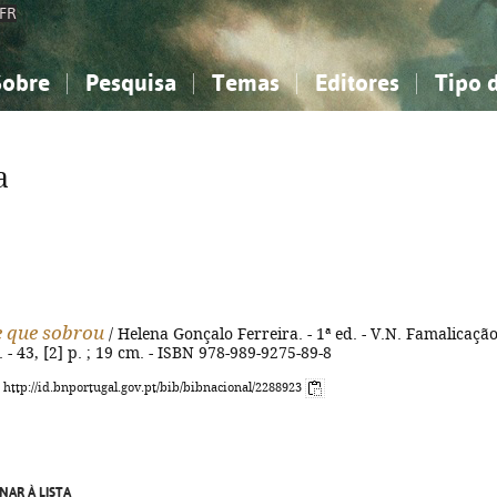
FR
Sobre
Pesquisa
Temas
Editores
Tipo 
obre a Bibliografia Nacional
imples
onhecimento, Informação...
onhecimento, Informação...
Combinada
A minha lista
Como utilizar
Filosofia, psicologia...
Filosofia, psicologia...
Perguntas frequente
a
iências sociais...
iências sociais...
Ciências exatas e naturais...
Ciências exatas e naturais...
rte, desporto...
rte, desporto...
Literatura, linguística...
Literatura, linguística...
e que sobrou
/ Helena Gonçalo Ferreira. - 1ª ed. - V.N. Famalicação
- 43, [2] p. ; 19 cm. - ISBN 978-989-9275-89-8
: http://id.bnportugal.gov.pt/bib/bibnacional/2288923
NAR À LISTA