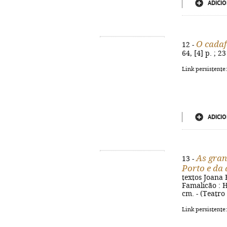
ADICIO
O cadaf
12 -
64, [4] p. ; 
Link persistente
ADICIO
As gran
13 -
Porto e da 
textos Joana B
Famalicão : H
cm. - (Teatro
Link persistente