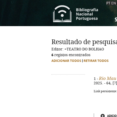
PT
EN
S
S
C
C
Resultado de pesquis
C
C
Editor: =TEATRO DO BOLHAO
A
A
6
registos encontrados
ADICIONAR TODOS
|
RETIRAR TODOS
Rio Mau
1 -
2025. - 64, [7
Link persistente
ADICIO