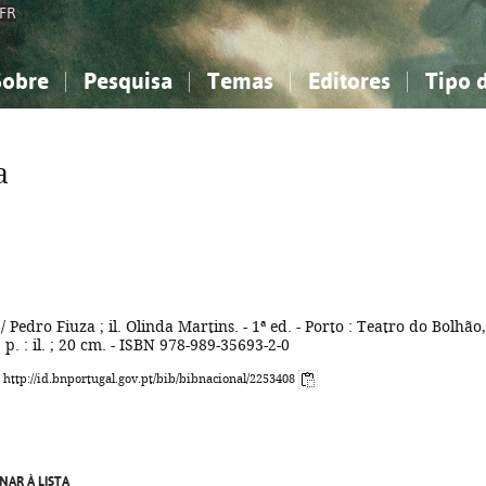
FR
Sobre
Pesquisa
Temas
Editores
Tipo 
obre a Bibliografia Nacional
imples
onhecimento, Informação...
onhecimento, Informação...
Combinada
A minha lista
Como utilizar
Filosofia, psicologia...
Filosofia, psicologia...
Perguntas frequente
a
iências sociais...
iências sociais...
Ciências exatas e naturais...
Ciências exatas e naturais...
rte, desporto...
rte, desporto...
Literatura, linguística...
Literatura, linguística...
/ Pedro Fiuza ; il. Olinda Martins. - 1ª ed. - Porto : Teatro do Bolhão,
] p. : il. ; 20 cm. - ISBN 978-989-35693-2-0
: http://id.bnportugal.gov.pt/bib/bibnacional/2253408
NAR À LISTA