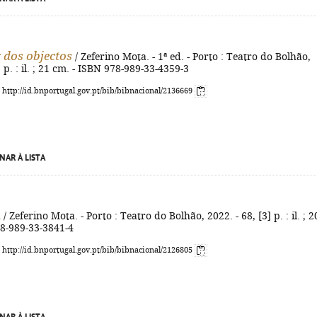
 dos objectos
/ Zeferino Mota. - 1ª ed. - Porto : Teatro do Bolhão,
] p. : il. ; 21 cm. - ISBN 978-989-33-4359-3
: http://id.bnportugal.gov.pt/bib/bibnacional/2136669
NAR À LISTA
m
/ Zeferino Mota. - Porto : Teatro do Bolhão, 2022. - 68, [3] p. : il. ; 2
78-989-33-3841-4
: http://id.bnportugal.gov.pt/bib/bibnacional/2126805