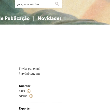
de Publicação
Novidades
s
Religião...
Religião...
Ciências aplicadas...
Ciências aplicadas...
História, geografia, biografias...
História, geografia, biografias...
Enviar por email
Imprimir página
Guardar
ISBD
NP405
Exportar