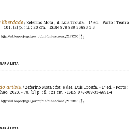
 liberdade
/ Zeferino Mota ; il. Luís Troufa. - 1ª ed. - Porto : Teatr
- 101, [2] p. : il. ; 20 cm. - ISBN 978-989-35693-1-3
: http://id.bnportugal.gov.pt/bib/bibnacional/2179200
NAR À LISTA
do artista
/ Zeferino Mota ; fot. e des. Luís Troufa. - 1ª ed. - Porto :
ão, 2023. - 78, [1] p. : il. ; 21 cm. - ISBN 978-989-33-4691-4
: http://id.bnportugal.gov.pt/bib/bibnacional/2139818
NAR À LISTA