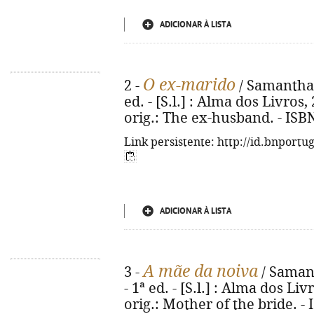
ADICIONAR À LISTA
O ex-marido
2 -
/ Samantha 
ed. - [S.l.] : Alma dos Livros, 2
orig.: The ex-husband. - ISB
Link persistente: http://id.bnportu
ADICIONAR À LISTA
A mãe da noiva
3 -
/ Samant
- 1ª ed. - [S.l.] : Alma dos Livr
orig.: Mother of the bride. -