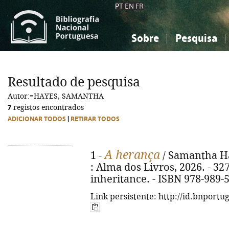
PT
EN
FR
Sobre
Pesquisa
Sobre a Bibliografia Nacional
Simples
Conhecimento, Informação...
Conhecimento, Informação...
Combinada
A
Resultado de pesquisa
Ciências sociais...
Ciências sociais...
Autor:=HAYES, SAMANTHA
Arte, desporto...
Arte, desporto...
7
registos encontrados
ADICIONAR TODOS
|
RETIRAR TODOS
A herança
1 -
/ Samantha Hay
: Alma dos Livros, 2026. - 327 
inheritance. - ISBN 978-989-
Link persistente: http://id.bnportu