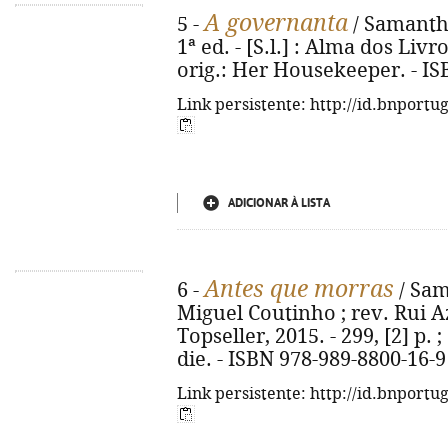
A governanta
5 -
/ Samantha
1ª ed. - [S.l.] : Alma dos Livro
orig.: Her Housekeeper. - IS
Link persistente: http://id.bnportu
ADICIONAR À LISTA
Antes que morras
6 -
/ Sam
Miguel Coutinho ; rev. Rui Az
Topseller, 2015. - 299, [2] p. 
die. - ISBN 978-989-8800-16-9
Link persistente: http://id.bnportu