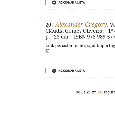
ADICIONAR À LISTA
Alexander Gregory
20 -
. V
Cláudia Gomes Oliveira. - 1ª ed
p. ; 23 cm. - ISBN 978-989-57
Link persistente: http://id.bnportu
ADICIONAR À LISTA
De
1
a
20
em
391
regist