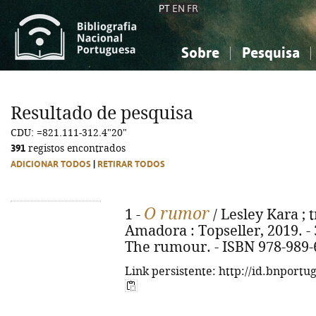
PT
EN
FR
Sobre
Pesquisa
Sobre a Bibliografia Nacional
Simples
Conhecimento, Informação...
Conhecimento, Informação...
Combinada
A
Resultado de pesquisa
Ciências sociais...
Ciências sociais...
CDU: =821.111-312.4"20"
Arte, desporto...
Arte, desporto...
391
registos encontrados
ADICIONAR TODOS
|
RETIRAR TODOS
O rumor
1 -
/ Lesley Kara ; t
Amadora : Topseller, 2019. - 31
The rumour. - ISBN 978-989-
Link persistente: http://id.bnportu