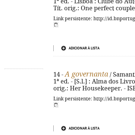
1ª ed. - Lisboa : Clube do Auto
Tít. orig.: One perfect coupl
Link persistente: http://id.bnportu
ADICIONAR À LISTA
A governanta
14 -
/ Samanth
1ª ed. - [S.l.] : Alma dos Livro
orig.: Her Housekeeper. - IS
Link persistente: http://id.bnportu
ADICIONAR À LISTA