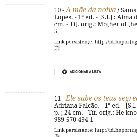
A mãe da noiva
10 -
/ Saman
Lopes. - 1ª ed. - [S.l.] : Alma 
cm. - Tít. orig.: Mother of th
5
Link persistente: http://id.bnportu
ADICIONAR À LISTA
Ele sabe os teus segr
11 -
Adriana Falcão. - 1ª ed. - [S.l
p. ; 24 cm. - Tít. orig.: He k
989-570-494-1
Link persistente: http://id.bnportu