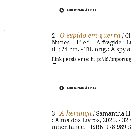
ADICIONAR À LISTA
O espião em guerra
2 -
/ C
Nunes. - 1ª ed. - Alfragide : L
il. ; 24 cm. - Tít. orig.: A sp
Link persistente: http://id.bnportu
ADICIONAR À LISTA
A herança
3 -
/ Samantha Hay
: Alma dos Livros, 2026. - 327 
inheritance. - ISBN 978-989-