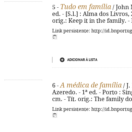
Tudo em família
5 -
/ John 
ed. - [S.l.] : Alma dos Livros, 
orig.: Keep it in the family. 
Link persistente: http://id.bnportu
ADICIONAR À LISTA
A médica de família
6 -
/ J.
Azeredo. - 1ª ed. - Porto : Sing
cm. - Tít. orig.: The family d
Link persistente: http://id.bnportu