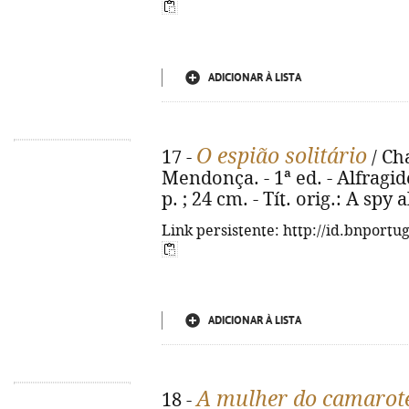
ADICIONAR À LISTA
O espião solitário
17 -
/ Ch
Mendonça. - 1ª ed. - Alfragide
p. ; 24 cm. - Tít. orig.: A sp
Link persistente: http://id.bnportu
ADICIONAR À LISTA
A mulher do camarot
18 -