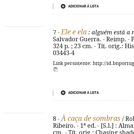
ADICIONAR À LISTA
Ele e ela
7 -
: alguém está a 
Salvador Guerra. - Reimp. - P
324 p. ; 23 cm. - Tít. orig.: H
03443-4
Link persistente: http://id.bnportu
ADICIONAR À LISTA
À caça de sombras
8 -
/ Ro
Ribeiro. - 1ª ed. - [S.l.] : Alm
cm. - Tít. orig.: Chasing sha