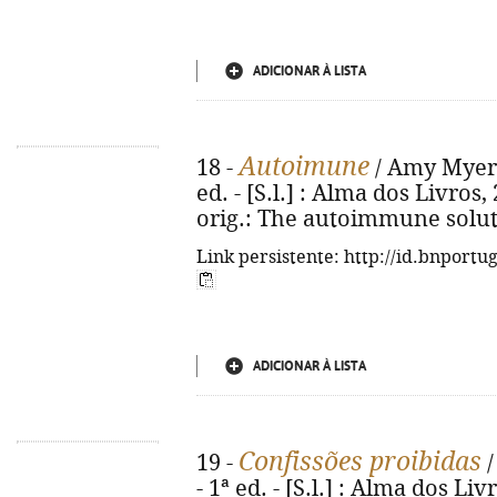
ADICIONAR À LISTA
Autoimune
18 -
/ Amy Myers 
ed. - [S.l.] : Alma dos Livros, 2
orig.: The autoimmune solut
Link persistente: http://id.bnportu
ADICIONAR À LISTA
Confissões proibidas
19 -
/
- 1ª ed. - [S.l.] : Alma dos Livr