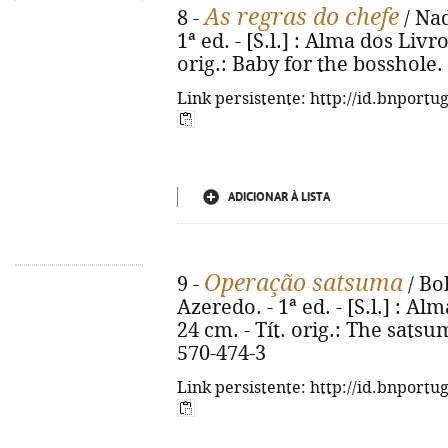
As regras do chefe
8 -
/ Nad
1ª ed. - [S.l.] : Alma dos Livro
orig.: Baby for the bosshole.
Link persistente: http://id.bnportu
ADICIONAR À LISTA
Operação satsuma
9 -
/ Bo
Azeredo. - 1ª ed. - [S.l.] : Alm
24 cm. - Tít. orig.: The sats
570-474-3
Link persistente: http://id.bnportu