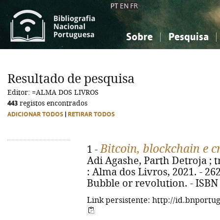
PT
EN
FR
Sobre
Pesquisa
Sobre a Bibliografia Nacional
Simples
Conhecimento, Informação...
Conhecimento, Informação...
Combinada
A
Resultado de pesquisa
Ciências sociais...
Ciências sociais...
Editor: =ALMA DOS LIVROS
Arte, desporto...
Arte, desporto...
443
registos encontrados
ADICIONAR TODOS
|
RETIRAR TODOS
Bitcoin, blockchain e 
1 -
Adi Agashe, Parth Detroja ; tra
: Alma dos Livros, 2021. - 262, [
Bubble or revolution. - ISBN
Link persistente: http://id.bnportu