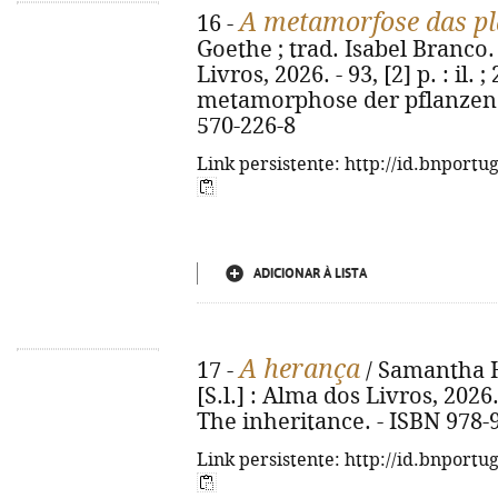
A metamorfose das pl
16 -
Goethe ; trad. Isabel Branco. -
Livros, 2026. - 93, [2] p. : il. 
metamorphose der pflanzen z
570-226-8
Link persistente: http://id.bnportu
ADICIONAR À LISTA
A herança
17 -
/ Samantha Ha
[S.l.] : Alma dos Livros, 2026. 
The inheritance. - ISBN 978-
Link persistente: http://id.bnportu