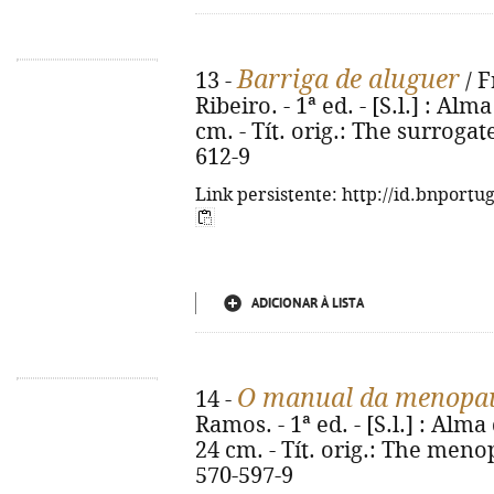
Barriga de aluguer
13 -
/ F
Ribeiro. - 1ª ed. - [S.l.] : Alm
cm. - Tít. orig.: The surroga
612-9
Link persistente: http://id.bnportu
ADICIONAR À LISTA
O manual da menopa
14 -
Ramos. - 1ª ed. - [S.l.] : Alma 
24 cm. - Tít. orig.: The meno
570-597-9