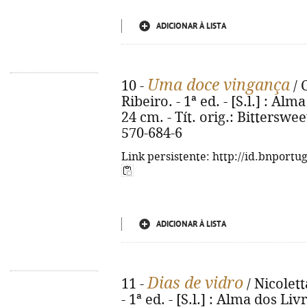
ADICIONAR À LISTA
Uma doce vingança
10 -
/ 
Ribeiro. - 1ª ed. - [S.l.] : Alma
24 cm. - Tít. orig.: Bittersw
570-684-6
Link persistente: http://id.bnportu
ADICIONAR À LISTA
Dias de vidro
11 -
/ Nicolett
- 1ª ed. - [S.l.] : Alma dos Livr