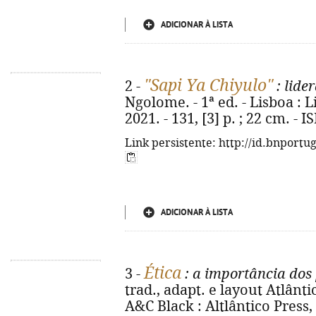
ADICIONAR À LISTA
"Sapi Ya Chiyulo"
2 -
: lide
Ngolome. - 1ª ed. - Lisboa : 
2021. - 131, [3] p. ; 22 cm. -
Link persistente: http://id.bnportu
ADICIONAR À LISTA
Ética
3 -
: a importância dos 
trad., adapt. e layout Atlânti
A&C Black : Altlântico Press, 