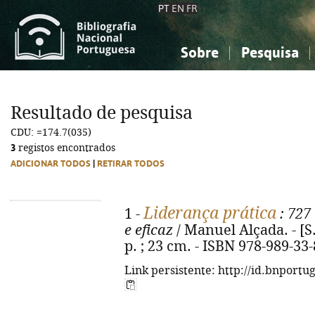
PT
EN
FR
Sobre
Pesquisa
Sobre a Bibliografia Nacional
Simples
Conhecimento, Informação...
Conhecimento, Informação...
Combinada
A
Resultado de pesquisa
Ciências sociais...
Ciências sociais...
CDU: =174.7(035)
Arte, desporto...
Arte, desporto...
3
registos encontrados
ADICIONAR TODOS
|
RETIRAR TODOS
Liderança prática
1 -
: 727
e eficaz
/ Manuel Alçada. - [S
p. ; 23 cm. - ISBN 978-989-33
Link persistente: http://id.bnportu