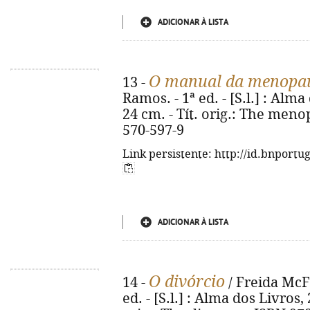
ADICIONAR À LISTA
O manual da menopa
13 -
Ramos. - 1ª ed. - [S.l.] : Alma 
24 cm. - Tít. orig.: The meno
570-597-9
Link persistente: http://id.bnportu
ADICIONAR À LISTA
O divórcio
14 -
/ Freida McFa
ed. - [S.l.] : Alma dos Livros, 