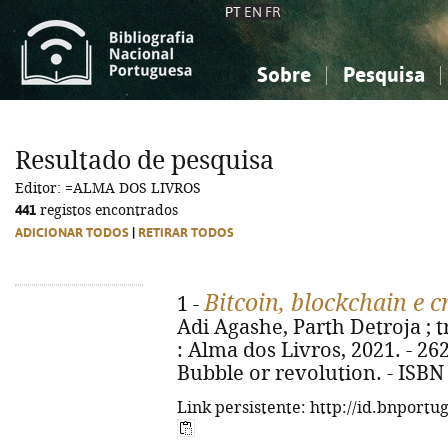
PT
EN
FR
Sobre
Pesquisa
Sobre a Bibliografia Nacional
Simples
Conhecimento, Informação...
Conhecimento, Informação...
Combinada
A
Resultado de pesquisa
Ciências sociais...
Ciências sociais...
Editor: =ALMA DOS LIVROS
Arte, desporto...
Arte, desporto...
441
registos encontrados
ADICIONAR TODOS
|
RETIRAR TODOS
Bitcoin, blockchain e 
1 -
Adi Agashe, Parth Detroja ; tra
: Alma dos Livros, 2021. - 262, [
Bubble or revolution. - ISBN
Link persistente: http://id.bnportu