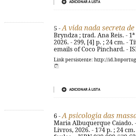
ADICIONAR À LISTA
A vida nada secreta de
5 -
Bryndza ; trad. Ana Reis. - 1ª 
2026. - 299, [4] p. ; 24 cm. - T
emails of Coco Pinchard. - I
Link persistente: http://id.bnportu
ADICIONAR À LISTA
A psicologia das mass
6 -
Maria Albuquerque Caiado. - 2
Livros, 2026. - 174 p. ; 24 cm.