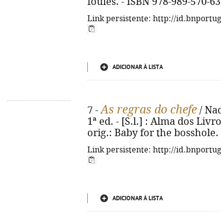
foules. - ISBN 978-989-570-63
Link persistente: http://id.bnportu
ADICIONAR À LISTA
As regras do chefe
7 -
/ Nad
1ª ed. - [S.l.] : Alma dos Livro
orig.: Baby for the bosshole.
Link persistente: http://id.bnportu
ADICIONAR À LISTA