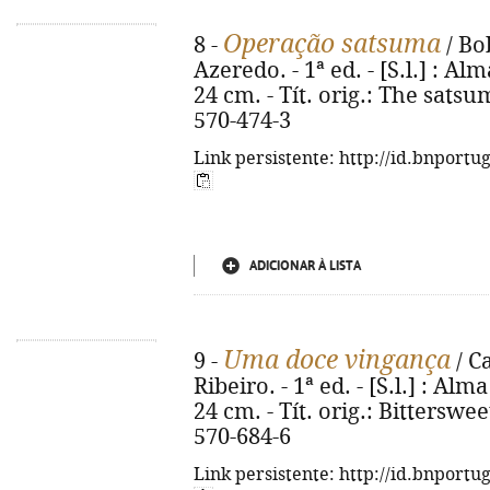
Operação satsuma
8 -
/ Bo
Azeredo. - 1ª ed. - [S.l.] : Alm
24 cm. - Tít. orig.: The sats
570-474-3
Link persistente: http://id.bnportu
ADICIONAR À LISTA
Uma doce vingança
9 -
/ C
Ribeiro. - 1ª ed. - [S.l.] : Alma
24 cm. - Tít. orig.: Bittersw
570-684-6
Link persistente: http://id.bnportu