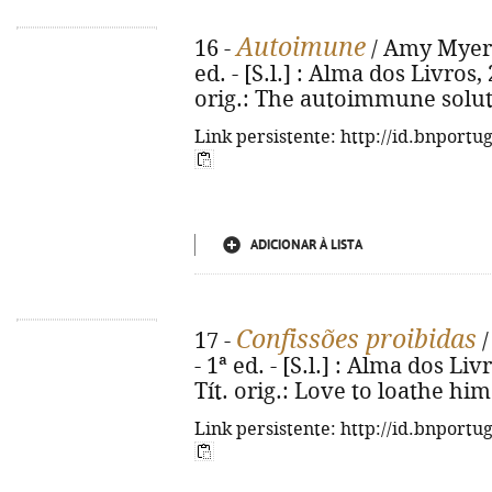
Autoimune
16 -
/ Amy Myers 
ed. - [S.l.] : Alma dos Livros, 2
orig.: The autoimmune solut
Link persistente: http://id.bnportu
ADICIONAR À LISTA
Confissões proibidas
17 -
/
- 1ª ed. - [S.l.] : Alma dos Livr
Tít. orig.: Love to loathe hi
Link persistente: http://id.bnportu