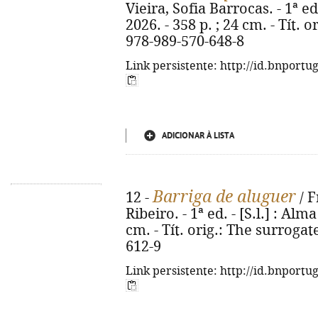
Vieira, Sofia Barrocas. - 1ª ed
2026. - 358 p. ; 24 cm. - Tít. 
978-989-570-648-8
Link persistente: http://id.bnportu
ADICIONAR À LISTA
Barriga de aluguer
12 -
/ F
Ribeiro. - 1ª ed. - [S.l.] : Alm
cm. - Tít. orig.: The surroga
612-9
Link persistente: http://id.bnportu