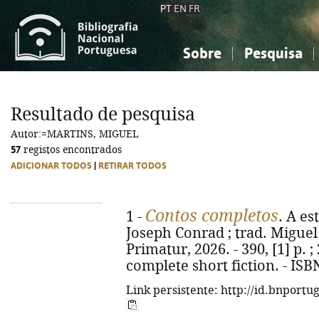
PT
EN
FR
Sobre
Pesquisa
Sobre a Bibliografia Nacional
Simples
Conhecimento, Informação...
Conhecimento, Informação...
Combinada
A
Resultado de pesquisa
Ciências sociais...
Ciências sociais...
Autor:=MARTINS, MIGUEL
Arte, desporto...
Arte, desporto...
57
registos encontrados
ADICIONAR TODOS
|
RETIRAR TODOS
Contos completos
1 -
. A e
Joseph Conrad ; trad. Miguel M
Primatur, 2026. - 390, [1] p. ; 
complete short fiction. - IS
Link persistente: http://id.bnportu