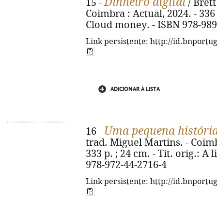
Dinheiro digital
15 -
/ Brett
Coimbra : Actual, 2024. - 336 p.
Cloud money. - ISBN 978-989
Link persistente: http://id.bnportu
ADICIONAR À LISTA
Uma pequena históri
16 -
trad. Miguel Martins. - Coimb
333 p. ; 24 cm. - Tít. orig.: A 
978-972-44-2716-4
Link persistente: http://id.bnportu