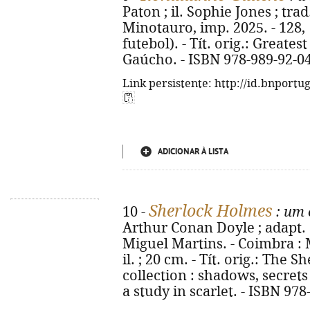
Paton ; il. Sophie Jones ; tra
Minotauro, imp. 2025. - 128, [1
futebol). - Tít. orig.: Greates
Gaúcho. - ISBN 978-989-92-0
Link persistente: http://id.bnportu
ADICIONAR À LISTA
Sherlock Holmes
10 -
: um 
Arthur Conan Doyle ; adapt. 
Miguel Martins. - Coimbra : M
il. ; 20 cm. - Tít. orig.: The
collection : shadows, secrets
a study in scarlet. - ISBN 97