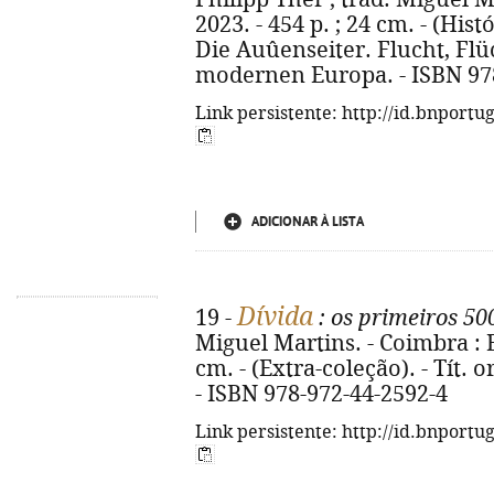
2023. - 454 p. ; 24 cm. - (Histó
Die Auûenseiter. Flucht, Flü
modernen Europa. - ISBN 97
Link persistente: http://id.bnportu
ADICIONAR À LISTA
Dívida
19 -
: os primeiros 50
Miguel Martins. - Coimbra : Ed
cm. - (Extra-coleção). - Tít. or
- ISBN 978-972-44-2592-4
Link persistente: http://id.bnportu