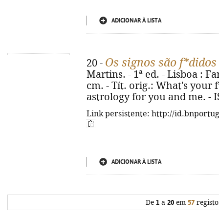
ADICIONAR À LISTA
Os signos são f*didos
20 -
Martins. - 1ª ed. - Lisboa : Faro
cm. - Tít. orig.: What's your 
astrology for you and me. - 
Link persistente: http://id.bnportu
ADICIONAR À LISTA
De
1
a
20
em
57
registo