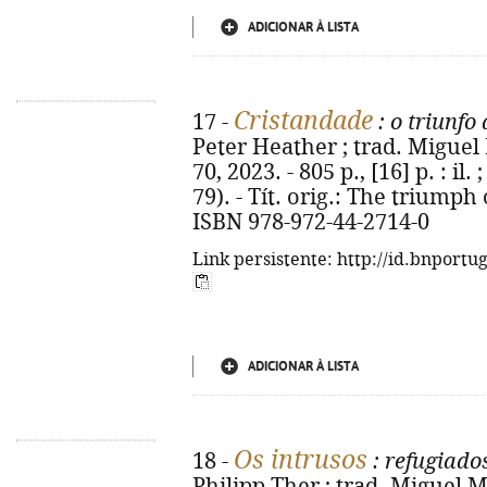
ADICIONAR À LISTA
Cristandade
17 -
: o triunfo
Peter Heather ; trad. Miguel
70, 2023. - 805 p., [16] p. : il.
79). - Tít. orig.: The triumph
ISBN 978-972-44-2714-0
Link persistente: http://id.bnportu
ADICIONAR À LISTA
Os intrusos
18 -
: refugiado
Philipp Ther ; trad. Miguel M