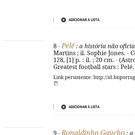
ADICIONAR À LISTA
Pelé
8 -
: a história não oficia
Martins ; il. Sophie Jones. -
128, [1] p. : il. ; 20 cm. - (Astr
Greatest football stars : Pelé
Link persistente: http://id.bnportu
ADICIONAR À LISTA
Ronaldinho Gaúcho
9 -
: a