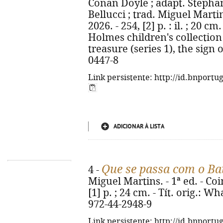
Conan Doyle ; adapt. Stephan
Bellucci ; trad. Miguel Marti
2026. - 254, [2] p. : il. ; 20 cm
Holmes children's collection
treasure (series 1), the sign 
0447-8
Link persistente: http://id.bnportu
ADICIONAR À LISTA
Que se passa com o B
4 -
Miguel Martins. - 1ª ed. - Coi
[1] p. ; 24 cm. - Tít. orig.: 
972-44-2948-9
Link persistente: http://id.bnportu