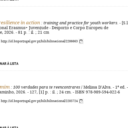
resilience in action
: training and practice for youth workers
. - [S.l
onal Erasmus+ Juventude - Desporto e Corpo Europeu de
 2026. - 81 p. : il. ; 21 cm
: http://id.bnportugal.gov.pt/bib/bibnacional/2286663
NAR À LISTA
 mim
: 100 verdades para te reencontrares
/ Melissa D'Alva. - 1ª ed. -
aminho, 2026. - 127, [1] p. : il. ; 24 cm. - ISBN 978-989-594-022-6
: http://id.bnportugal.gov.pt/bib/bibnacional/2285724