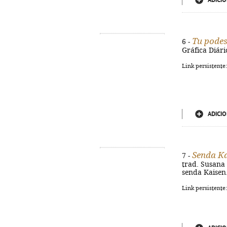
ADICIO
Tu podes 
6 -
Gráfica Diári
Link persistente
ADICIO
Senda K
7 -
trad. Susana P
senda Kaisen.
Link persistente