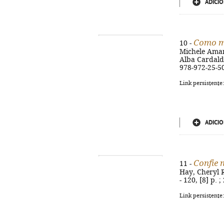
ADICIO
Como m
10 -
Michele Amaral
Alba Cardalda
978-972-25-5
Link persistente
ADICIO
Confie 
11 -
Hay, Cheryl R
- 120, [8] p.
Link persistente