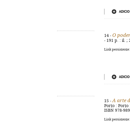
ADICIO
O poder
14 -
- 191 p. : il.
Link persistente
ADICIO
A arte 
15 -
Porto : Porto 
ISBN 978-989
Link persistente