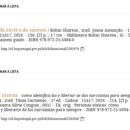
NAR À LISTA
 da sorte e do sucesso
/ Robin Sharma ; trad. Joana Assunção. - 1
 11x17, 2026. - 230, [2] p. ; 17 cm. - (Biblioteca Robin Sharma ; 4). - T
eatness guide. - ISBN 978-972-25-5084-0
: http://id.bnportugal.gov.pt/bib/bibnacional/2282979
NAR À LISTA
 tóxicas
: como identificá-las e libertar-se dos narcisistas para sem
 ; trad. Tânia Sarmento. - 1ª ed. - Lisboa : 11x17, 2026. - 214, [2] p. 
ioteca Silvia Congost ; 001). - Tít. orig.: Personas tóxicas: cómo
s y liberarte de los narcisistas para siempre. - ISBN 978-972-25-5094-
: http://id.bnportugal.gov.pt/bib/bibnacional/2282856