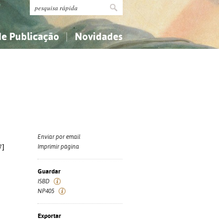
de Publicação
Novidades
s
Religião...
Religião...
Ciências aplicadas...
Ciências aplicadas...
História, geografia, biografias...
História, geografia, biografias...
Enviar por email
7]
Imprimir página
Guardar
ISBD
NP405
Exportar