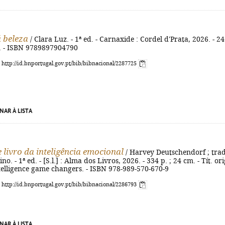
 beleza
/ Clara Luz. - 1ª ed. - Carnaxide : Cordel d'Prata, 2026. - 24
m. - ISBN 9789897904790
: http://id.bnportugal.gov.pt/bib/bibnacional/2287725
NAR À LISTA
 livro da inteligência emocional
/ Harvey Deutschendorf ; trad
o. - 1ª ed. - [S.l.] : Alma dos Livros, 2026. - 334 p. ; 24 cm. - Tít. ori
telligence game changers. - ISBN 978-989-570-670-9
: http://id.bnportugal.gov.pt/bib/bibnacional/2286793
NAR À LISTA