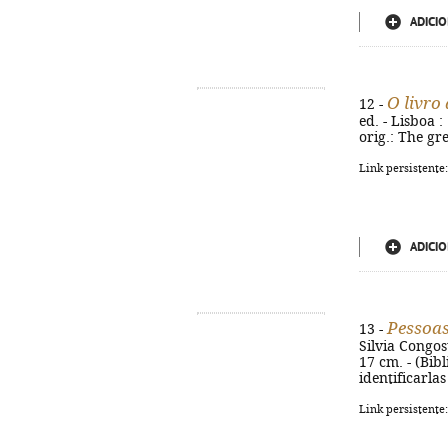
ADICIO
O livro
12 -
ed. - Lisboa :
orig.: The gr
Link persistente
ADICIO
Pessoas
13 -
Silvia Congost
17 cm. - (Bibl
identificarla
Link persistente