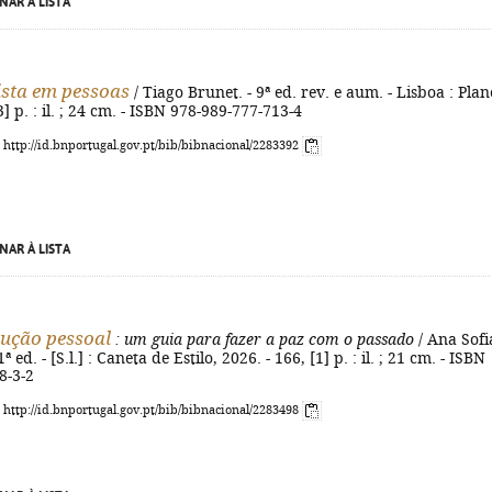
NAR À LISTA
ista em pessoas
/ Tiago Brunet. - 9ª ed. rev. e aum. - Lisboa : Plan
3] p. : il. ; 24 cm. - ISBN 978-989-777-713-4
: http://id.bnportugal.gov.pt/bib/bibnacional/2283392
NAR À LISTA
ução pessoal
: um guia para fazer a paz com o passado
/ Ana Sofi
 ed. - [S.l.] : Caneta de Estilo, 2026. - 166, [1] p. : il. ; 21 cm. - ISBN
8-3-2
: http://id.bnportugal.gov.pt/bib/bibnacional/2283498