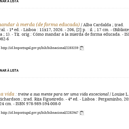
NAR À LISTA
andar à merda (de forma educada)
/ Alba Cardalda ; trad.
. - 1ª ed. - Lisboa : 11x17, 2026. - 206, [2] p. : il. ; 17 cm. - (Bibliot
 ; 1). - Tít. orig.: Cómo mandar a la mierda de forma educada. - I
082-6
: http://id.bnportugal.gov.pt/bib/bibnacional/2283259
NAR À LISTA
na vida
: treine a sua mente para ter uma vida excecional
/ Louise L
ichardson ; trad. Rita Figueiredo. - 4ª ed. - Lisboa : Pergaminho, 20
 ; 24 cm. - ISBN 978-989-594-008-0
: http://id.bnportugal.gov.pt/bib/bibnacional/2282947