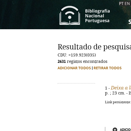
PT
EN
S
S
C
C
Resultado de pesquis
C
C
CDU: =159.923(035)
A
A
2631
registos encontrados
ADICIONAR TODOS
|
RETIRAR TODOS
Deixa a 
1 -
p. ; 23 cm. -
Link persistente
ADICIO