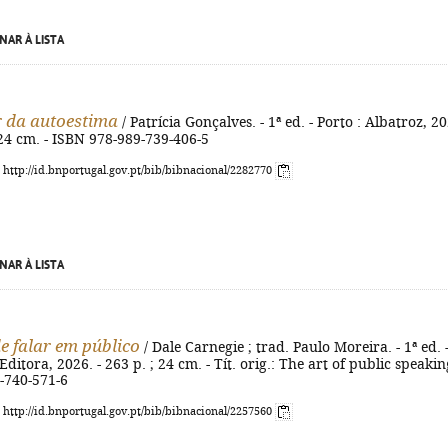
NAR À LISTA
 da autoestima
/ Patrícia Gonçalves. - 1ª ed. - Porto : Albatroz, 2
 ; 24 cm. - ISBN 978-989-739-406-5
: http://id.bnportugal.gov.pt/bib/bibnacional/2282770
NAR À LISTA
de falar em público
/ Dale Carnegie ; trad. Paulo Moreira. - 1ª ed. 
Editora, 2026. - 263 p. ; 24 cm. - Tít. orig.: The art of public speaking
-740-571-6
: http://id.bnportugal.gov.pt/bib/bibnacional/2257560