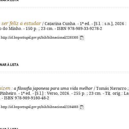
NAR À LISTA
ser feliz a estudar
/ Catarina Cunha. - 1ª ed. - [S.l. : s.n.], 2026 :
o do Minho. - 150 p. ; 23 cm. - ISBN 978-989-33-9278-2
: http://id.bnportugal.gov.pt/bib/bibnacional/2285305
NAR À LISTA
aizen
: a filosofia japonesa para uma vida melhor
/ Tomás Navarro ;
inheiro. - 1ª ed. - [S.l.] : Verso, 2026. - 255 p. ; 23 cm. - Tít. orig.: La
 - ISBN 978-989-9180-48-2
: http://id.bnportugal.gov.pt/bib/bibnacional/2284883