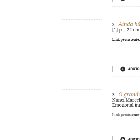
Ainda há
2 -
[1] p. ; 22 c
Link persistente
ADICIO
O grande
3 -
Nanci Marcelin
Emotional in
Link persistente
ADICIO