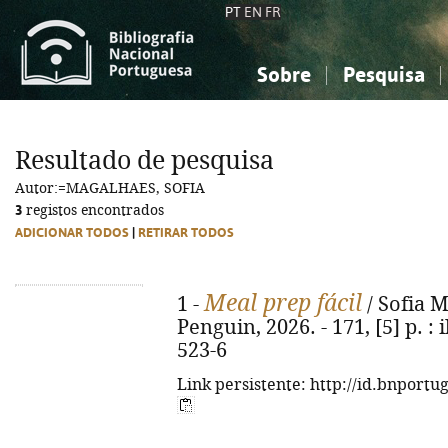
PT
EN
FR
Sobre
Pesquisa
Sobre a Bibliografia Nacional
Simples
Conhecimento, Informação...
Conhecimento, Informação...
Combinada
A
Resultado de pesquisa
Ciências sociais...
Ciências sociais...
Autor:=MAGALHAES, SOFIA
Arte, desporto...
Arte, desporto...
3
registos encontrados
ADICIONAR TODOS
|
RETIRAR TODOS
Meal prep fácil
1 -
/ Sofia M
Penguin, 2026. - 171, [5] p. : 
523-6
Link persistente: http://id.bnportu