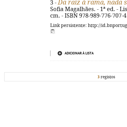
Da raiz à rama, nada s
3 -
Sofia Magalhães. - 1ª ed. - Lisb
cm. - ISBN 978-989-776-707-4
Link persistente: http://id.bnportu
ADICIONAR À LISTA
3
registos