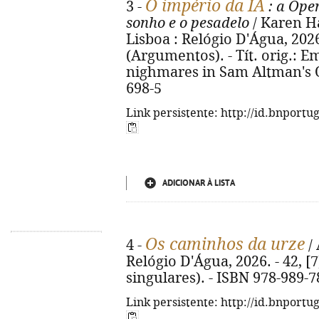
O império da IA
3 -
: a Ope
sonho e o pesadelo
/ Karen Ha
Lisboa : Relógio D'Água, 2026.
(Argumentos). - Tít. orig.: E
nighmares in Sam Altman's O
698-5
Link persistente: http://id.bnportu
ADICIONAR À LISTA
Os caminhos da urze
4 -
/ 
Relógio D'Água, 2026. - 42, [7
singulares). - ISBN 978-989-7
Link persistente: http://id.bnportu