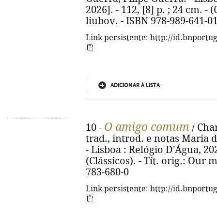
2026]. - 112, [8] p. ; 24 cm. - (
liubov. - ISBN 978-989-641-0
Link persistente: http://id.bnportu
ADICIONAR À LISTA
O amigo comum
10 -
/ Char
trad., introd. e notas Maria 
- Lisboa : Relógio D'Água, 2026.
(Clássicos). - Tít. orig.: Our
783-680-0
Link persistente: http://id.bnportu