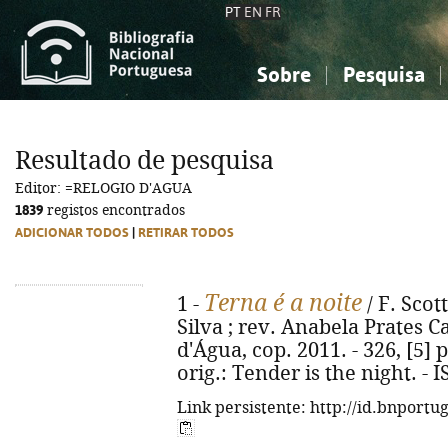
PT
EN
FR
Sobre
Pesquisa
Sobre a Bibliografia Nacional
Simples
Conhecimento, Informação...
Conhecimento, Informação...
Combinada
A
Resultado de pesquisa
Ciências sociais...
Ciências sociais...
Editor: =RELOGIO D'AGUA
Arte, desporto...
Arte, desporto...
1839
registos encontrados
ADICIONAR TODOS
|
RETIRAR TODOS
Terna é a noite
1 -
/ F. Scot
Silva ; rev. Anabela Prates C
d'Água, cop. 2011. - 326, [5] p.
orig.: Tender is the night. -
Link persistente: http://id.bnportu