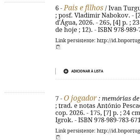
Pais e filhos
6 -
/ Ivan Turgu
; posf. Vladimir Nabokov. - [2
d'Água, 2026. - 265, [4] p. ; 2
de hoje ; 12). - ISBN 978-989
Link persistente: http://id.bnportu
ADICIONAR À LISTA
O jogador
7 -
: memórias de
; trad. e notas António Pesca
cop. 2026. - 175, [7] p. ; 24 cm.
Igrok. - ISBN 978-989-783-67
Link persistente: http://id.bnportu