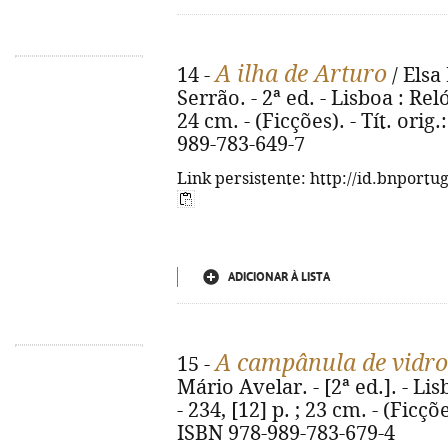
A ilha de Arturo
14 -
/ Elsa
Serrão. - 2ª ed. - Lisboa : Reló
24 cm. - (Ficções). - Tít. orig.
989-783-649-7
Link persistente: http://id.bnportu
ADICIONAR À LISTA
A campânula de vidro
15 -
Mário Avelar. - [2ª ed.]. - Li
- 234, [12] p. ; 23 cm. - (Ficçõe
ISBN 978-989-783-679-4