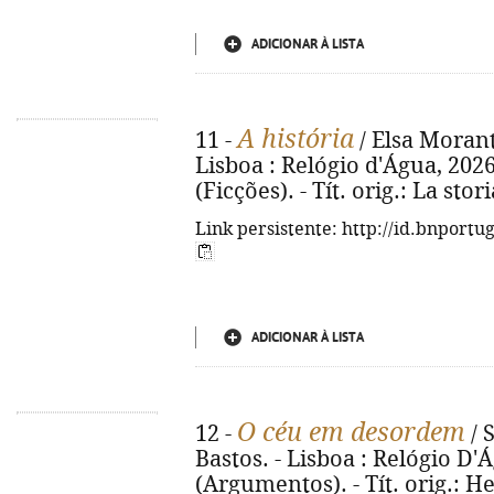
ADICIONAR À LISTA
A história
11 -
/ Elsa Morante
Lisboa : Relógio d'Água, 2026. 
(Ficções). - Tít. orig.: La sto
Link persistente: http://id.bnportu
ADICIONAR À LISTA
O céu em desordem
12 -
/ 
Bastos. - Lisboa : Relógio D'Ág
(Argumentos). - Tít. orig.: H