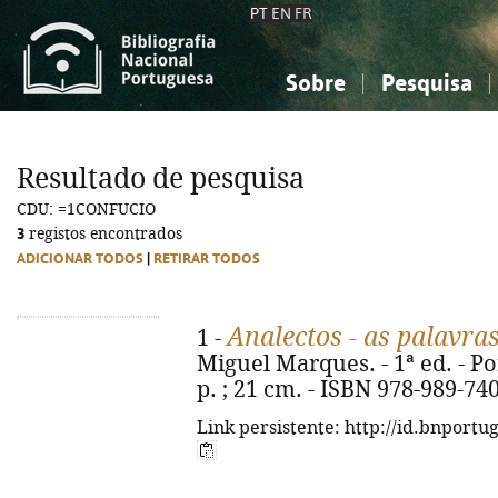
PT
EN
FR
Sobre
Pesquisa
Sobre a Bibliografia Nacional
Simples
Conhecimento, Informação...
Conhecimento, Informação...
Combinada
A
Resultado de pesquisa
Ciências sociais...
Ciências sociais...
CDU: =1CONFUCIO
Arte, desporto...
Arte, desporto...
3
registos encontrados
ADICIONAR TODOS
|
RETIRAR TODOS
Analectos - as palavra
1 -
Miguel Marques. - 1ª ed. - Por
p. ; 21 cm. - ISBN 978-989-74
Link persistente: http://id.bnportu