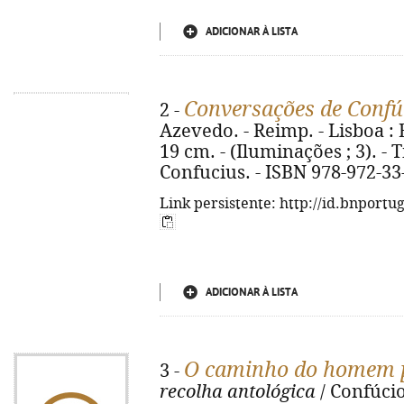
ADICIONAR À LISTA
Conversações de Confú
2 -
Azevedo. - Reimp. - Lisboa : Es
19 cm. - (Iluminações ; 3). - T
Confucius. - ISBN 978-972-33
Link persistente: http://id.bnportu
ADICIONAR À LISTA
O caminho do homem p
3 -
recolha antológica
/ Confúcio 